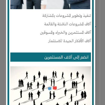
آخر ظهور: : منذ 7 اشهر
تنفيذ وتطوير المشروعات بالمشاركة
خديجة ديم
آلاف المشروعات الناشئة والقائمة
آلاف المستثمرين والخبراء والمسوقين
آلاف الأفكار الجيدة للاستثمار
انضم إلى آلاف المستثمرين
الجنس : أنثى
لديـه :
الخبرات
-
شركة أو مصنع أو ورشة
المكان :
المغرب
-
اكادير
-
انزكان