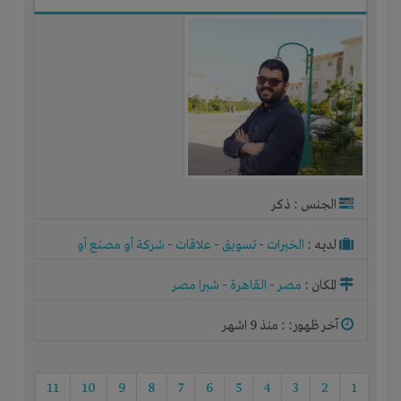
الجنس : ذكر
لديـه :
الخبرات
-
تسويق
-
علاقات
-
شركة أو مصنع أو
ورشة
المكان :
مصر
-
القاهرة
-
شبرا مصر
آخر ظهور: : منذ 9 اشهر
11
10
9
8
7
6
5
4
3
2
1