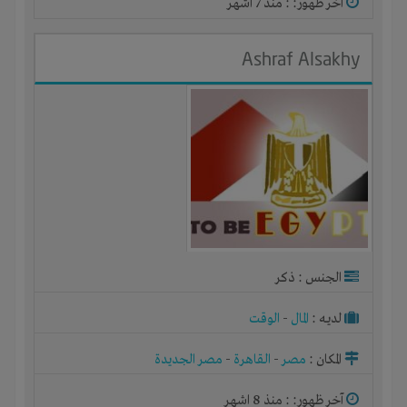
آخر ظهور: : منذ 7 اشهر
Ashraf Alsakhy
الجنس : ذكر
لديـه :
المال
-
الوقت
المكان :
مصر
-
القاهرة
-
مصر الجديدة
آخر ظهور: : منذ 8 اشهر