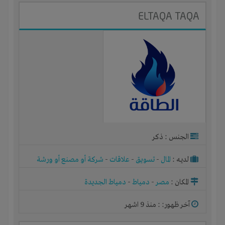
ELTAQA TAQA
الجنس : ذكر
لديـه :
المال
-
تسويق
-
علاقات
-
شركة أو مصنع أو ورشة
المكان :
مصر
-
دمياط
-
دمياط الجديدة
آخر ظهور: : منذ 9 اشهر