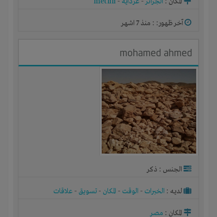
المكان :
الجزائر
-
غرداية
-
metlili
آخر ظهور: : منذ 7 اشهر
mohamed ahmed
الجنس : ذكر
لديـه :
الخبرات
-
الوقت
-
المكان
-
تسويق
-
علاقات
المكان :
مصر