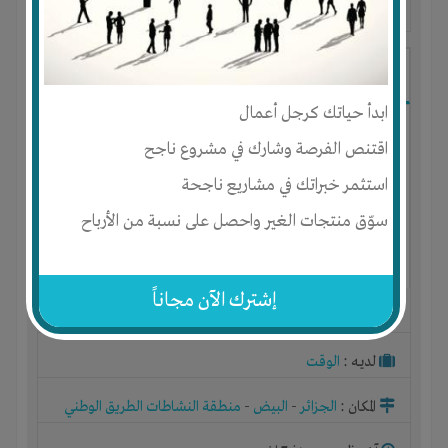
آخر ظهور: : منذ 7 اشهر
Must dji
ابدأ حياتك كرجل أعمال
اقتنص الفرصة وشارك في مشروع ناجح
استثمر خبراتك في مشاريع ناجحة
سوّق منتجات الغير واحصل على نسبة من الأرباح
إشترك الآن مجاناً
الجنس : ذكر
لديـه :
الوقت
المكان :
الجزائر
-
البيض
-
منطقة النشاطات الطريق الوطني
رقم ستة