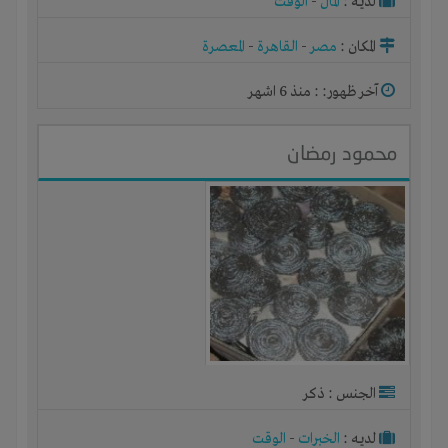
لديـه :
المال
-
الوقت
المكان :
مصر
-
القاهرة
-
المعصرة
آخر ظهور: : منذ 6 اشهر
محمود رمضان
الجنس : ذكر
لديـه :
الخبرات
-
الوقت