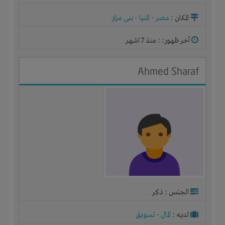
المكان :
مصر
-
المنيا
-
بنى مزار
آخر ظهور: : منذ 7 اشهر
Ahmed Sharaf
الجنس : ذكر
لديـه :
المال
-
تسويق