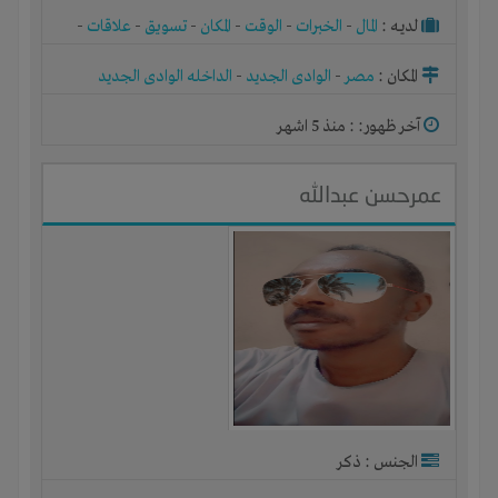
لديـه :
المال
-
الخبرات
-
الوقت
-
المكان
-
تسويق
-
علاقات
-
شركة أو مصنع أو ورشة
المكان :
مصر
-
الوادى الجديد
-
الداخله الوادى الجديد
آخر ظهور: : منذ 5 اشهر
عمرحسن عبدالله
الجنس : ذكر