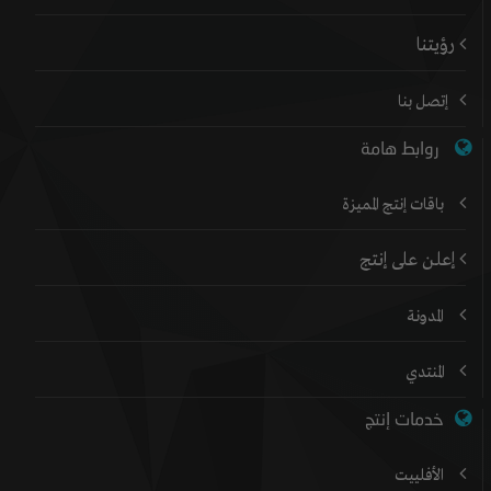
رؤيتنا
إتصل بنا
روابط هامة
باقات إنتج المميزة
إعلن على إنتج
المدونة
المنتدي
خدمات إنتج
الأفلييت