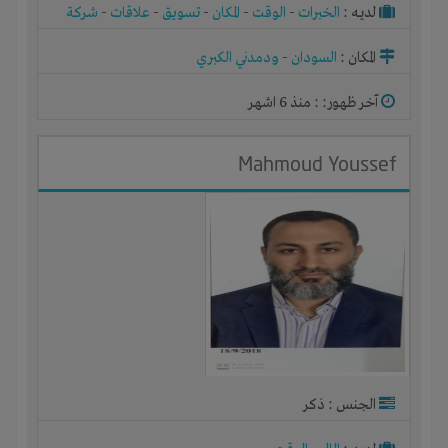
لديـه :
الخبرات
-
الوقت
-
المكان
-
تسويق
-
علاقات
-
شركة
أو مصنع أو ورشة
المكان :
السودان
-
ودمدني الكبري
آخر ظهور: : منذ 6 اشهر
Mahmoud Youssef
الجنس : ذكر