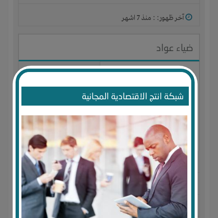
آخر ظهور: : منذ 7 اشهر
ضياء عواد
شبكة انتج الاقتصادية المجانية
الجنس : ذكر
لديـه :
الخبرات
-
الوقت
-
المكان
-
تسويق
-
شركة أو مصنع
أو ورشة
المكان :
مصر
-
دمياط
-
دمياط الجديدة