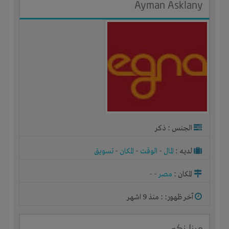
Ayman Asklany
الجنس : ذكر
لديـه :
المال
-
الوقت
-
المكان
-
تسويق
المكان :
مصر
-
-
آخر ظهور: : منذ 9 اشهر
مينا زكى