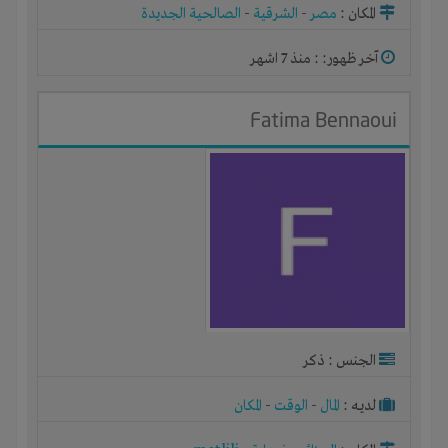
المكان :
مصر
-
الشرقية
-
الصالحية الجديدة
آخر ظهور: : منذ 7 اشهر
Fatima Bennaoui
الجنس : ذكر
لديـه :
المال
-
الوقت
-
المكان