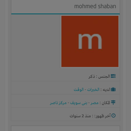
mohmed shaban
الجنس : ذكر
لديـه :
الخبرات
-
الوقت
المكان :
مصر
-
بنى سويف
-
مركز ناصر
آخر ظهور: : منذ 2 سنوات