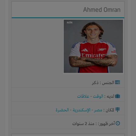
Ahmed Omran
الجنس : ذكر
لديـه :
الوقت
-
علاقات
المكان :
مصر
-
الإسكندرية
-
الحضرة
آخر ظهور: : منذ 2 سنوات