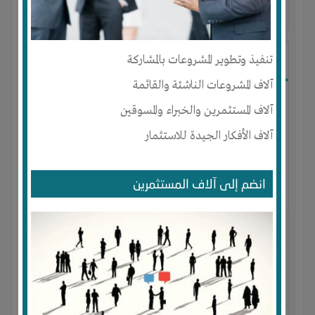
آخر ظهور: : منذ 2 سنوات
Aeihab Kalash
تنفيذ وتطوير المشروعات بالمشاركة
آلاف المشروعات الناشئة والقائمة
آلاف المستثمرين والخبراء والمسوقين
آلاف الأفكار الجيدة للاستثمار
انضم إلى آلاف المستثمرين
الجنس : ذكر
لديـه :
تسويق
المكان :
السويد
-
Malmö
-
lund