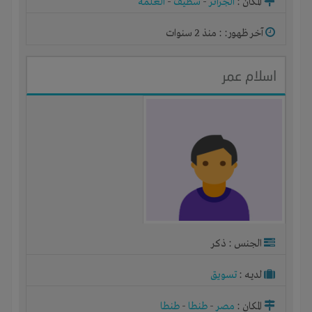
المكان :
الجزائر
-
سطيف
-
العلمة
آخر ظهور: : منذ 2 سنوات
اسلام عمر
الجنس : ذكر
لديـه :
تسويق
المكان :
مصر
-
طنطا
-
طنطا