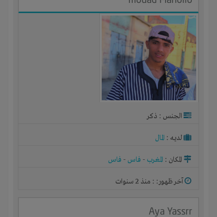
الجنس : ذكر
لديـه :
المال
المكان :
المغرب
-
فاس
-
فاس
آخر ظهور: : منذ 2 سنوات
Aya Yassrr