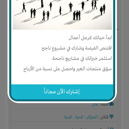
آخر ظهور: : منذ 2 سنوات
عبدالنور دمارجي عبدالنور دمارجي
ابدأ حياتك كرجل أعمال
اقتنص الفرصة وشارك في مشروع ناجح
استثمر خبراتك في مشاريع ناجحة
سوّق منتجات الغير واحصل على نسبة من الأرباح
إشترك الآن مجاناً
الجنس : ذكر
لديـه :
المال
المكان :
الجزائر
-
المدية
-
المدية