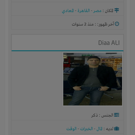
المكان :
مصر
-
القاهرة
-
المعادي
آخر ظهور: : منذ 2 سنوات
Diaa ALI
الجنس : ذكر
لديـه :
المال
-
الخبرات
-
الوقت