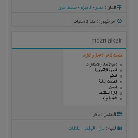
المكان :
مصر
-
الجيزة
-
صفط اللبن
آخر ظهور: : منذ 2 سنوات
mozn alkair
الجنس : ذكر
لديـه :
المال
-
الوقت
-
علاقات