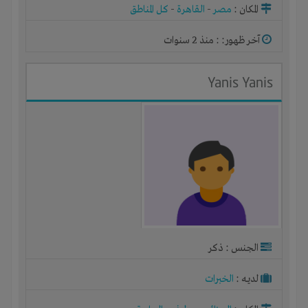
المكان :
مصر
-
القاهرة
-
كل المناطق
آخر ظهور: : منذ 2 سنوات
Yanis Yanis
الجنس : ذكر
لديـه :
الخبرات