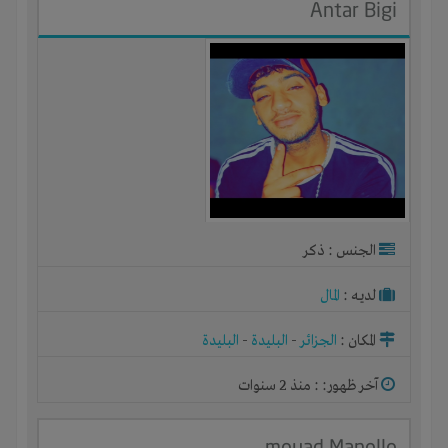
Antar Bigi
الجنس : ذكر
لديـه :
المال
المكان :
الجزائر
-
البليدة
-
البليدة
آخر ظهور: : منذ 2 سنوات
mouad Manollo‬‏