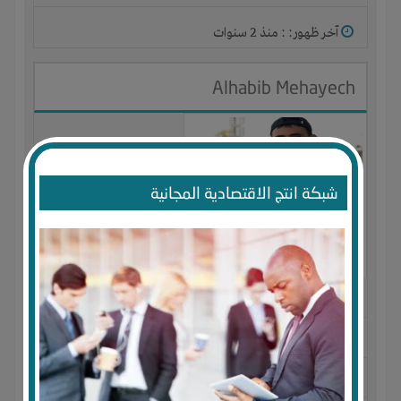
آخر ظهور: : منذ 2 سنوات
Alhabib Mehayech
شبكة انتج الاقتصادية المجانية
الجنس : ذكر
لديـه :
المال
المكان :
الجزائر
-
الوادي
-
قمار