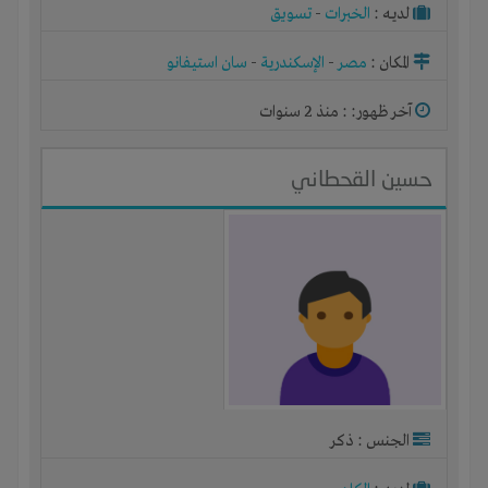
لديـه :
الخبرات
-
تسويق
المكان :
مصر
-
الإسكندرية
-
سان استيفانو
آخر ظهور: : منذ 2 سنوات
حسين القحطاني
الجنس : ذكر