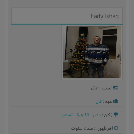
Fady Ishaq
الجنس : ذكر
لديـه :
المال
المكان :
مصر
-
القاهرة
-
السلام
آخر ظهور: : منذ 2 سنوات