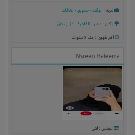
لديـه :
الوقت
-
تسويق
-
علاقات
المكان :
مصر
-
القاهرة
-
كل المناطق
آخر ظهور: : منذ 2 سنوات
Nsreen Haleema
الجنس : أنثى