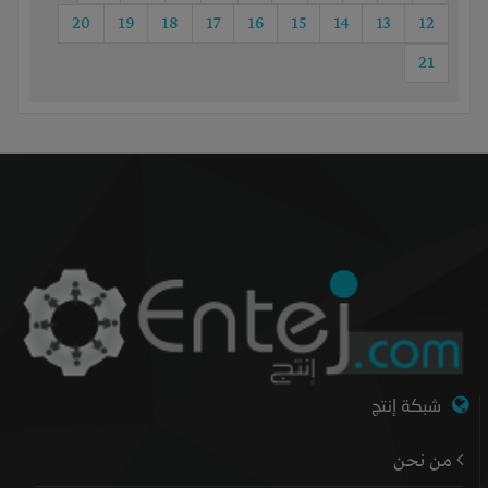
20
19
18
17
16
15
14
13
12
21
شبكة إنتج
من نحن