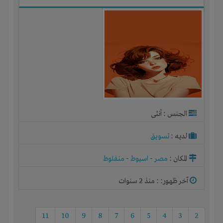
الجنس : أنثى
لديـه :
تسويق
المكان :
مصر
-
اسيوط
-
منفلوط
آخر ظهور: : منذ 2 سنوات
11
10
9
8
7
6
5
4
3
2