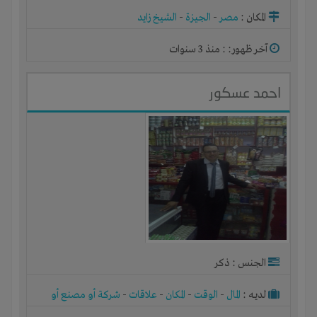
المكان :
مصر
-
الجيزة
-
الشيخ زايد
آخر ظهور: : منذ 3 سنوات
احمد عسكور
الجنس : ذكر
لديـه :
المال
-
الوقت
-
المكان
-
علاقات
-
شركة أو مصنع أو
ورشة