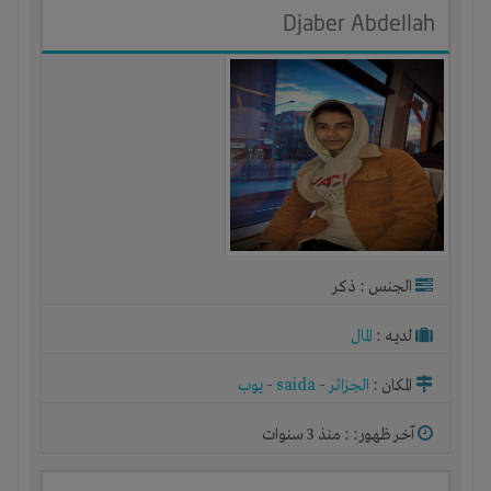
Djaber Abdellah
الجنس : ذكر
لديـه :
المال
المكان :
الجزائر
-
saida
-
يوب
آخر ظهور: : منذ 3 سنوات