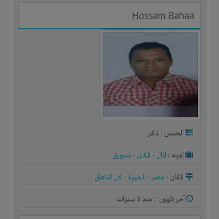
Hossam Bahaa
الجنس : ذكر
لديـه :
المال
-
المكان
-
تسويق
المكان :
مصر
-
الجيزة
-
كل المناطق
آخر ظهور: : منذ 3 سنوات