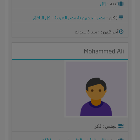
لديـه :
المال
المكان :
مصر
-
جمهورية مصر العربية
-
كل المناطق
آخر ظهور: : منذ 3 سنوات
Mohammed Ali
الجنس : ذكر