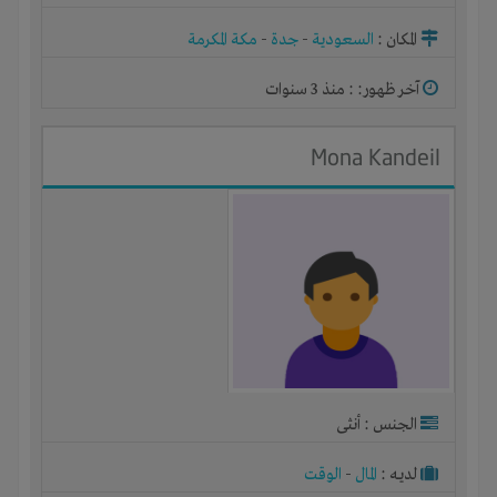
ورشة
المكان :
السعودية
-
جدة
-
مكة المكرمة
آخر ظهور: : منذ 3 سنوات
Mona Kandeil
الجنس : أنثى
لديـه :
المال
-
الوقت