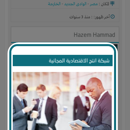
المكان :
مصر
-
الوادى الجديد
-
الخارجة
آخر ظهور: : منذ 3 سنوات
Hazem Hammad
شبكة انتج الاقتصادية المجانية
الجنس : ذكر
لديـه :
المال
-
الوقت
-
تسويق
-
علاقات