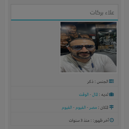
علاء بركات
الجنس : ذكر
لديـه :
المال
-
الوقت
المكان :
مصر
-
الفيوم
-
الفيوم
آخر ظهور: : منذ 3 سنوات