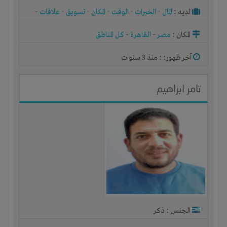
لديـه :
المال
-
الخبرات
-
الوقت
-
المكان
-
تسويق
-
علاقات
-
شركة أو مصنع أو ورشة
المكان :
مصر
-
القاهرة
-
كل المناطق
آخر ظهور: : منذ 3 سنوات
تامر ابراهيم
الجنس : ذكر