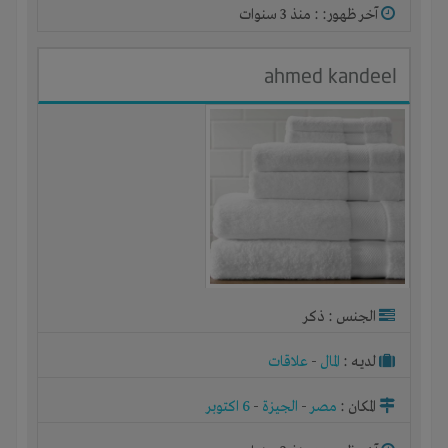
آخر ظهور: : منذ 3 سنوات
ahmed kandeel
الجنس : ذكر
لديـه :
المال
-
علاقات
المكان :
مصر
-
الجيزة
-
6 اكتوبر