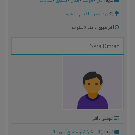
لديـه :
المال
-
الوقت
-
المكان
-
تسويق
-
علاقات
المكان :
مصر
-
الفيوم
-
الفيوم
آخر ظهور: : منذ 3 سنوات
Sara Omran
الجنس : أنثى
لديـه :
المال
-
شركة أو مصنع أو ورشة