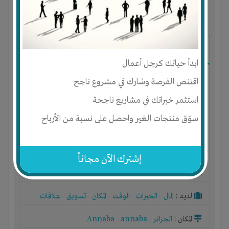
آخر ظهور: : منذ 3 سنوات
Mohamed Bourayb
ابدأ حياتك كرجل أعمال
اقتنص الفرصة وشارك في مشروع ناجح
استثمر خبراتك في مشاريع ناجحة
سوّق منتجات الغير واحصل على نسبة من الأرباح
إشترك الآن مجاناً
الجنس : ذكر
لديـه :
المال
-
الخبرات
-
الوقت
-
المكان
-
تسويق
-
علاقات
-
شركة أو مصنع أو ورشة
المكان :
الجزائر
-
annaba
-
Annaba