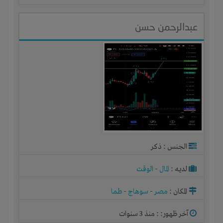
عبدالرحمن حسن
الجنس : ذكر
لديـه :
المال
-
الوقت
المكان :
مصر
-
سوهاج
-
طما
آخر ظهور: : منذ 3 سنوات