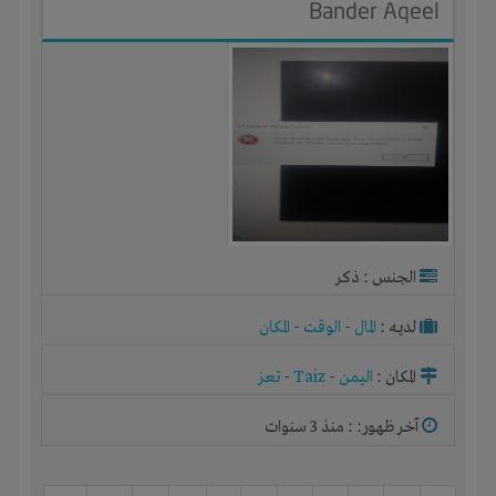
Bander Aqeel
الجنس : ذكر
لديـه :
المال
-
الوقت
-
المكان
المكان :
اليمن
-
Taiz
-
تعز
آخر ظهور: : منذ 3 سنوات