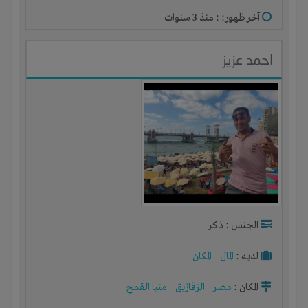
آخر ظهور: : منذ 3 سنوات
احمد عزيز
الجنس : ذكر
لديـه :
المال
-
المكان
المكان :
مصر
-
الزقازيق
-
منيا القمح