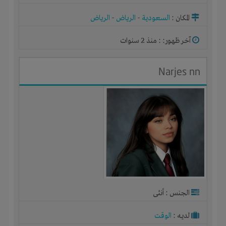
المكان :
السعودية
-
الرياض
-
الرياض
آخر ظهور: : منذ 2 سنوات
Narjes nn
الجنس : أنثى
لديـه :
الوقت