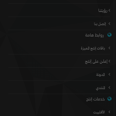
رؤيتنا
إتصل بنا
روابط هامة
باقات إنتج المميزة
إعلن على إنتج
المدونة
المنتدي
خدمات إنتج
الأفلييت