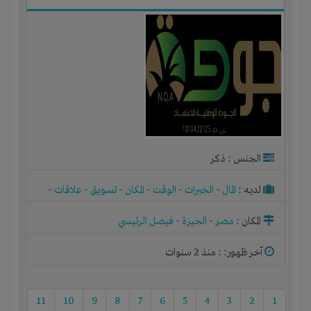
الجنس : ذكر
لديـه :
المال
-
الخبرات
-
الوقت
-
المكان
-
تسويق
-
علاقات
-
شركة أو مصنع أو ورشة
المكان :
مصر
-
الجيزة
-
فيصل الرئيسي
آخر ظهور: : منذ 2 سنوات
11
10
9
8
7
6
5
4
3
2
1