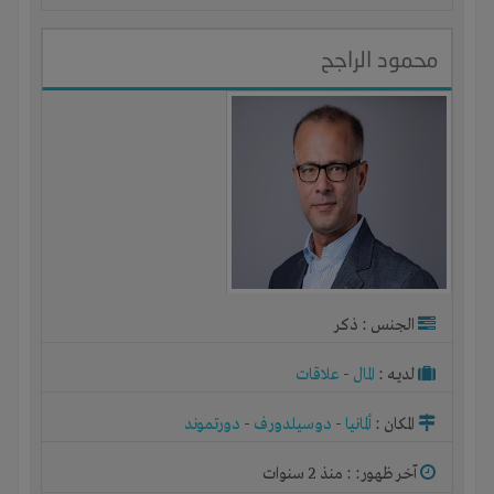
محمود الراجح
الجنس : ذكر
لديـه :
المال
-
علاقات
المكان :
ألمانيا
-
دوسيلدورف
-
دورتموند
آخر ظهور: : منذ 2 سنوات