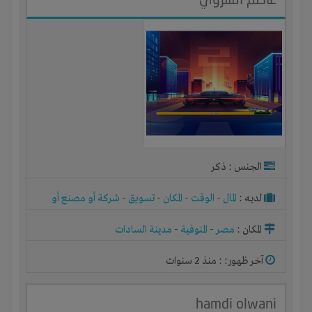
الجنس : ذكر
لديـه :
المال
-
الوقت
-
المكان
-
تسويق
-
شركة أو مصنع أو
ورشة
المكان :
مصر
-
المنوفية
-
مدينة السادات
آخر ظهور: : منذ 2 سنوات
hamdi olwani