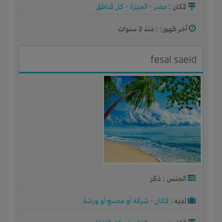
المكان :
مصر
-
الجيزة
-
كل المناطق
آخر ظهور: : منذ 2 سنوات
fesal saeid
الجنس : ذكر
لديـه :
المكان
-
شركة أو مصنع أو ورشة