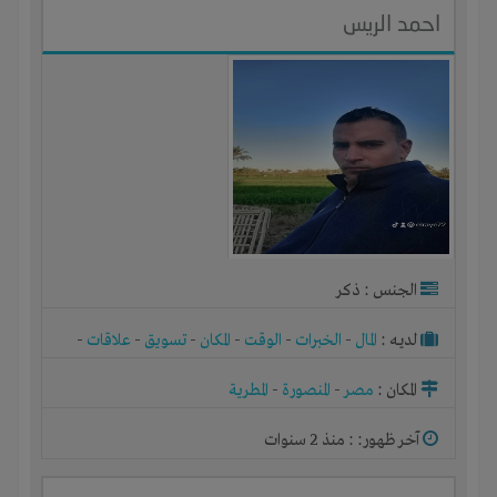
احمد الريس
الجنس : ذكر
لديـه :
المال
-
الخبرات
-
الوقت
-
المكان
-
تسويق
-
علاقات
-
شركة أو مصنع أو ورشة
المكان :
مصر
-
المنصورة
-
المطرية
آخر ظهور: : منذ 2 سنوات