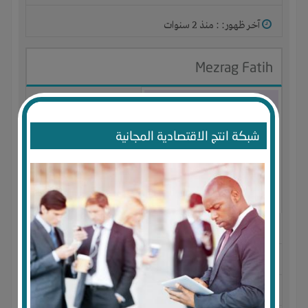
آخر ظهور: : منذ 2 سنوات
Mezrag Fatih
شبكة انتج الاقتصادية المجانية
الجنس : ذكر
لديـه :
الخبرات
-
الوقت
المكان :
الجزائر
-
أم البواقي
-
عين مليلة