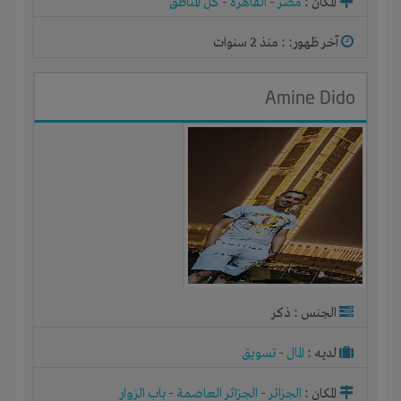
المكان :
مصر
-
القاهرة
-
كل المناطق
آخر ظهور: : منذ 2 سنوات
Amine Dido
الجنس : ذكر
لديـه :
المال
-
تسويق
المكان :
الجزائر
-
الجزائر العاصمة
-
باب الزوار