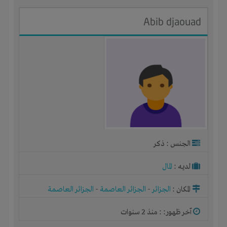
Abib djaouad
الجنس : ذكر
لديـه :
المال
المكان :
الجزائر
-
الجزائر العاصمة
-
الجزائر العاصمة
آخر ظهور: : منذ 2 سنوات