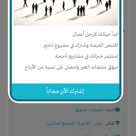
آخر ظهور: : منذ 2 سنوات
رضا مصباح
ابدأ حياتك كرجل أعمال
اقتنص الفرصة وشارك في مشروع ناجح
استثمر خبراتك في مشاريع ناجحة
سوّق منتجات الغير واحصل على نسبة من الأرباح
إشترك الآن مجاناً
الجنس : ذكر
لديـه :
الخبرات
-
تسويق
المكان :
مصر
-
القاهرة
-
التجمع الخامس