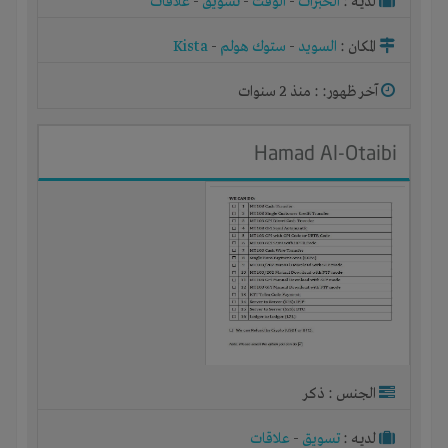
لديـه :
الخبرات
-
الوقت
-
تسويق
-
علاقات
المكان :
السويد
-
ستوك هولم
-
Kista
آخر ظهور: : منذ 2 سنوات
Hamad Al-Otaibi
الجنس : ذكر
لديـه :
تسويق
-
علاقات