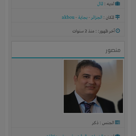
لديـه :
المال
المكان :
الجزائر
-
بجاية
-
akbou
آخر ظهور: : منذ 2 سنوات
منصور
الجنس : ذكر