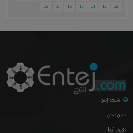
18
17
16
15
14
13
12
شبكة إنتج
من نحن
كيف أبدأ