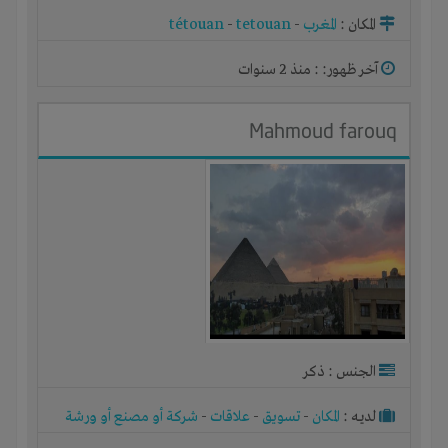
المكان :
المغرب
-
tetouan
-
tétouan
آخر ظهور: : منذ 2 سنوات
Mahmoud farouq
الجنس : ذكر
لديـه :
المكان
-
تسويق
-
علاقات
-
شركة أو مصنع أو ورشة