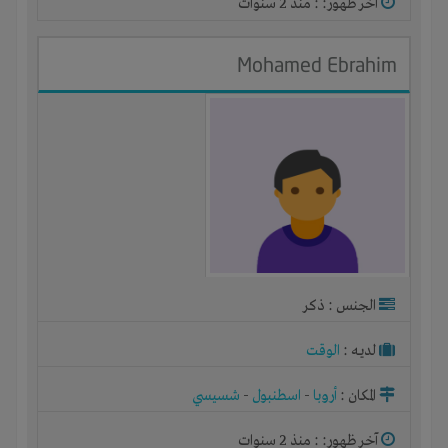
آخر ظهور: : منذ 2 سنوات
Mohamed Ebrahim
الجنس : ذكر
لديـه :
الوقت
المكان :
أروبا
-
اسطنبول
-
شسيسي
آخر ظهور: : منذ 2 سنوات