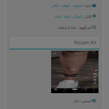
لديـه :
الخبرات
-
الوقت
-
المكان
المكان :
الجزائر
-
باتنة
-
باتنة
آخر ظهور: : منذ 2 سنوات
Aissam Ait
الجنس : ذكر