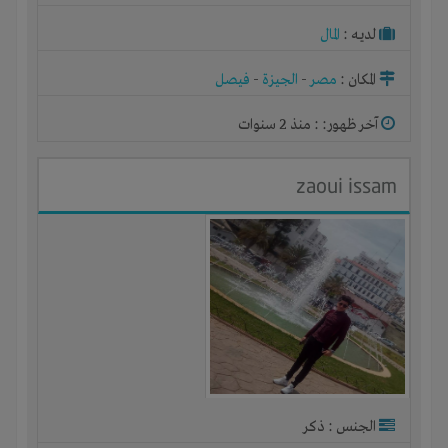
لديـه :
المال
المكان :
مصر
-
الجيزة
-
فيصل
آخر ظهور: : منذ 2 سنوات
zaoui issam
الجنس : ذكر