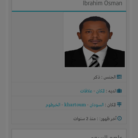
Ibrahim Osman
الجنس : ذكر
لديـه :
المكان
-
علاقات
المكان :
السودان
-
khartoum
-
الخرطوم
آخر ظهور: : منذ 2 سنوات
عاصم السروي