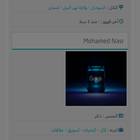
المكان :
السودان
-
ولاية نهر النيل
-
شندى
آخر ظهور: : منذ 1 سنة
Mohamed Nasr
الجنس : ذكر
لديـه :
المال
-
الخبرات
-
تسويق
-
علاقات