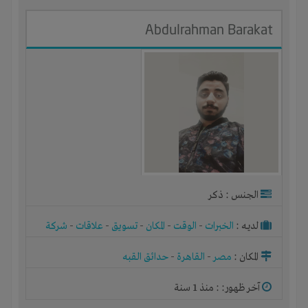
Abdulrahman Barakat
الجنس : ذكر
لديـه :
الخبرات
-
الوقت
-
المكان
-
تسويق
-
علاقات
-
شركة
أو مصنع أو ورشة
المكان :
مصر
-
القاهرة
-
حدائق القبه
آخر ظهور: : منذ 1 سنة