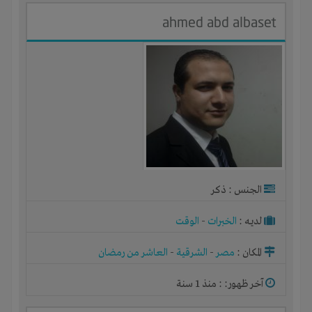
ahmed abd albaset
الجنس : ذكر
لديـه :
الخبرات
-
الوقت
المكان :
مصر
-
الشرقية
-
العاشر من رمضان
آخر ظهور: : منذ 1 سنة