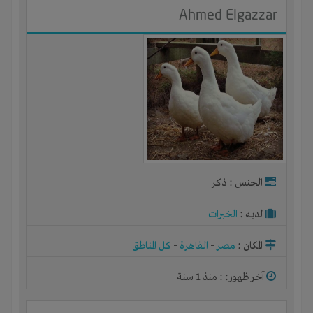
Ahmed Elgazzar
الجنس : ذكر
لديـه :
الخبرات
المكان :
مصر
-
القاهرة
-
كل المناطق
آخر ظهور: : منذ 1 سنة