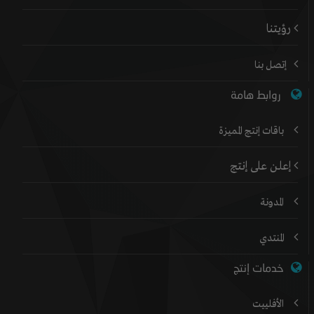
رؤيتنا
إتصل بنا
روابط هامة
باقات إنتج المميزة
إعلن على إنتج
المدونة
المنتدي
خدمات إنتج
الأفلييت