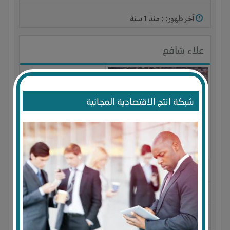
آخر ظهور: : منذ 1 سنة
علاء شافع
شبكة انتج الاقتصادية المجانية
الجنس : ذكر
لديـه :
المال
-
الخبرات
-
الوقت
-
المكان
-
علاقات
المكان :
مصر
-
البحيره
-
مدينة النوبارية الجديدة