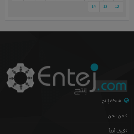
14
13
12
شبكة إنتج
من نحن
كيف أبدأ