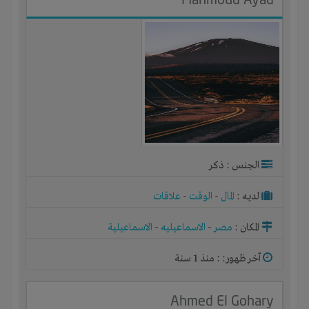
الجنس : ذكر
لديـه :
المال
-
الوقت
-
علاقات
المكان :
مصر
-
الاسماعيليه
-
الاسماعيلية
آخر ظهور: : منذ 1 سنة
Ahmed El Gohary