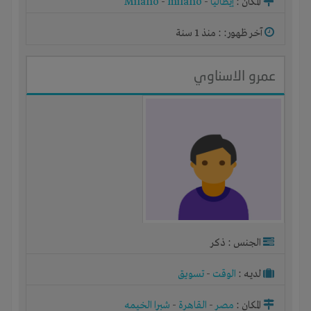
المكان :
إيطاليا
-
milano
-
Milano
آخر ظهور: : منذ 1 سنة
عمرو الاسناوي
الجنس : ذكر
لديـه :
الوقت
-
تسويق
المكان :
مصر
-
القاهرة
-
شبرا الخيمه