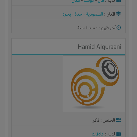
لديـه :
المال
-
الوقت
-
المكان
المكان :
السعودية
-
جدة
-
بحره
آخر ظهور: : منذ 1 سنة
Hamid Alquraani
الجنس : ذكر
لديـه :
علاقات