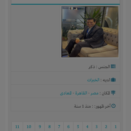
الجنس : ذكر
لديـه :
الخبرات
المكان :
مصر
-
القاهرة
-
المعادى
آخر ظهور: : منذ 1 سنة
11
10
9
8
7
6
5
4
3
2
1