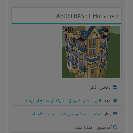
ABDELBASET Mohamed
الجنس : ذكر
لديـه :
المال
-
المكان
-
تسويق
-
شركة أو مصنع أو ورشة
المكان :
مصر
-
السادس من أكتوبر
-
جنوب الاحياء
آخر ظهور: : منذ 1 سنة