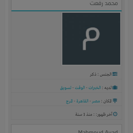
محمد رفعت
الجنس : ذكر
لديـه :
الخبرات
-
الوقت
-
تسويق
المكان :
مصر
-
القاهرة
-
المرج
آخر ظهور: : منذ 1 سنة
Mahmoud Ayad