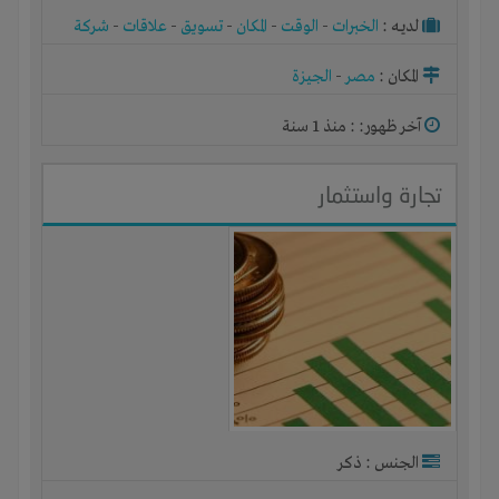
لديـه :
الخبرات
-
الوقت
-
المكان
-
تسويق
-
علاقات
-
شركة
أو مصنع أو ورشة
المكان :
مصر
-
الجيزة
آخر ظهور: : منذ 1 سنة
تجارة واستثمار
الجنس : ذكر