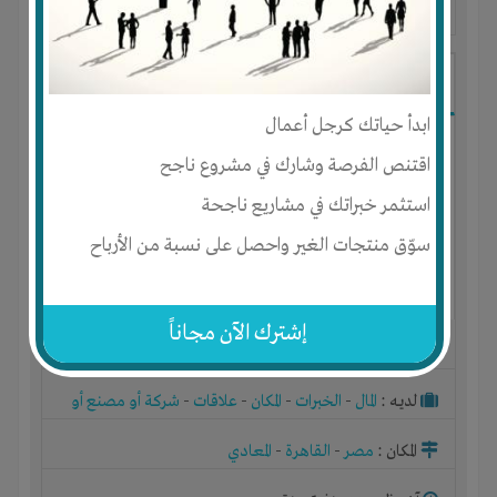
آخر ظهور: : منذ 1 سنة
KMN TRADING LLC TRADING LLC
ابدأ حياتك كرجل أعمال
اقتنص الفرصة وشارك في مشروع ناجح
استثمر خبراتك في مشاريع ناجحة
سوّق منتجات الغير واحصل على نسبة من الأرباح
إشترك الآن مجاناً
الجنس : ذكر
لديـه :
المال
-
الخبرات
-
المكان
-
علاقات
-
شركة أو مصنع أو
ورشة
المكان :
مصر
-
القاهرة
-
المعادي