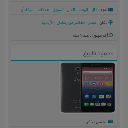
لديـه :
المال
-
الوقت
-
المكان
-
تسويق
-
علاقات
-
شركة أو
مصنع أو ورشة
المكان :
مصر
-
العاشر من رمضان
-
الأردنية
آخر ظهور: : منذ 1 سنة
محمود فاروق
الجنس : ذكر