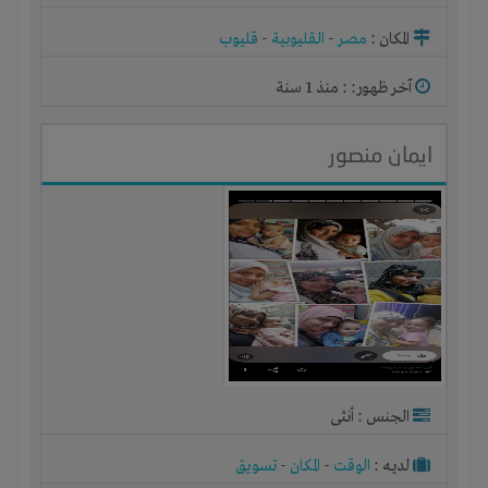
شركة أو مصنع أو ورشة
المكان :
مصر
-
القليوبية
-
قليوب
آخر ظهور: : منذ 1 سنة
ايمان منصور
الجنس : أنثى
لديـه :
الوقت
-
المكان
-
تسويق