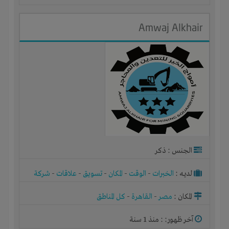
Amwaj Alkhair
الجنس : ذكر
لديـه :
الخبرات
-
الوقت
-
المكان
-
تسويق
-
علاقات
-
شركة
أو مصنع أو ورشة
المكان :
مصر
-
القاهرة
-
كل المناطق
آخر ظهور: : منذ 1 سنة