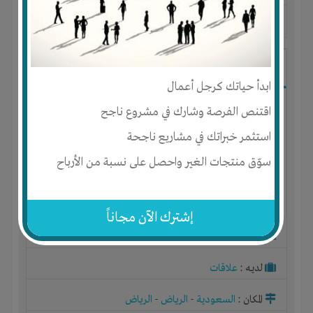
آخر ظهور: : منذ 1 سنة
anaanas204 mohammad
ابدأ حياتك كرجل أعمال
اقتنص الفرصة وشارك في مشروع ناجح
استثمر خبراتك في مشاريع ناجحة
سوّق منتجات الغير واحصل على نسبة من الأرباح
إشترك الآن مجاناً
الجنس : ذكر
لديـه :
علاقات
المكان :
السعودية
-
الرياض
-
الرياض