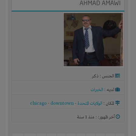
AHMAD AMAWI
الجنس : ذكر
لديـه :
الخبرات
المكان :
الولايات المتحدة
-
downtown
-
chicago
آخر ظهور: : منذ 1 سنة