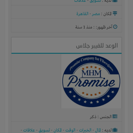
لديـه :
تسويق
-
علاقات
المكان :
مصر
-
القاهرة
آخر ظهور: : منذ 1 سنة
الوعد للفيبر جلاس
الجنس : ذكر
لديـه :
المال
-
الخبرات
-
الوقت
-
المكان
-
تسويق
-
علاقات
-