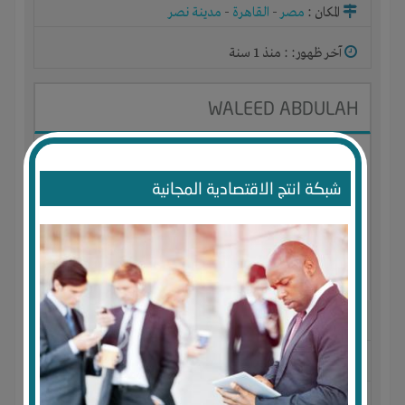
المكان :
مصر
-
القاهرة
-
مدينة نصر
آخر ظهور: : منذ 1 سنة
WALEED ABDULAH
شبكة انتج الاقتصادية المجانية
الجنس : ذكر
لديـه :
المال
-
الوقت
-
تسويق
-
شركة أو مصنع أو ورشة