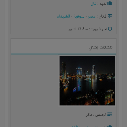
لديـه :
المال
المكان :
مصر
-
المنوفية
-
الشهداء
آخر ظهور: : منذ 12 اشهر
محمد يحي
الجنس : ذكر