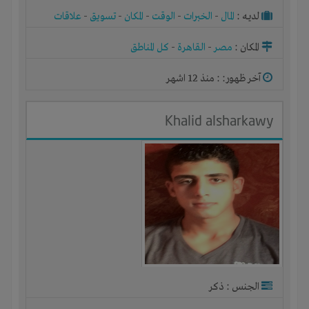
لديـه :
المال
-
الخبرات
-
الوقت
-
المكان
-
تسويق
-
علاقات
المكان :
مصر
-
القاهرة
-
كل المناطق
آخر ظهور: : منذ 12 اشهر
Khalid alsharkawy
الجنس : ذكر