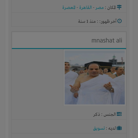
المكان :
مصر
-
القاهرة
-
المعصرة
آخر ظهور: : منذ 1 سنة
mnashat ali
الجنس : ذكر
لديـه :
تسويق