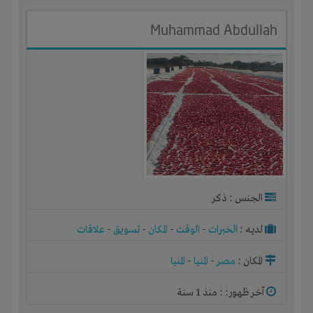
Muhammad Abdullah
الجنس : ذكر
لديـه :
الخبرات
-
الوقت
-
المكان
-
تسويق
-
علاقات
المكان :
مصر
-
المنيا
-
المنيا
آخر ظهور: : منذ 1 سنة