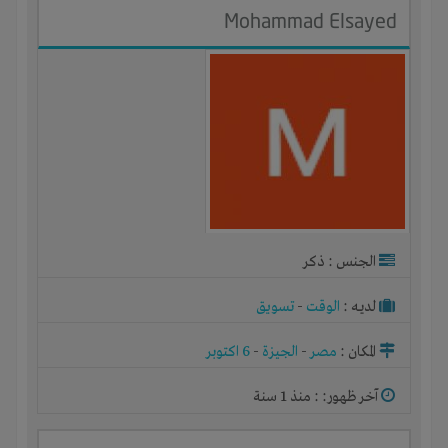
Mohammad Elsayed
الجنس : ذكر
لديـه :
الوقت
-
تسويق
المكان :
مصر
-
الجيزة
-
6 اكتوبر
آخر ظهور: : منذ 1 سنة