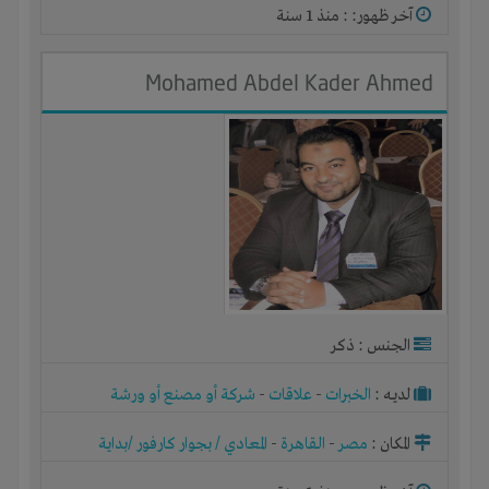
آخر ظهور: : منذ 1 سنة
Mohamed Abdel Kader Ahmed
الجنس : ذكر
لديـه :
الخبرات
-
علاقات
-
شركة أو مصنع أو ورشة
المكان :
مصر
-
القاهرة
-
المعادي / بجوار كارفور /بداية
الطريق الدائري