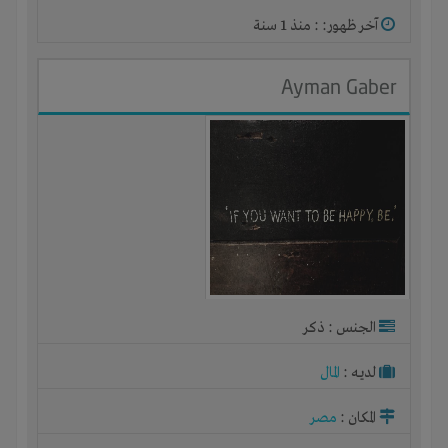
آخر ظهور: : منذ 1 سنة
Ayman Gaber
الجنس : ذكر
لديـه :
المال
المكان :
مصر