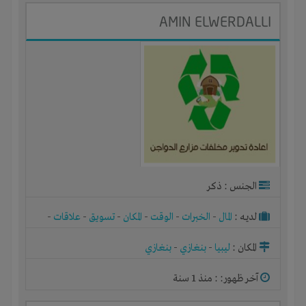
AMIN ELWERDALLI
الجنس : ذكر
لديـه :
المال
-
الخبرات
-
الوقت
-
المكان
-
تسويق
-
علاقات
-
شركة أو مصنع أو ورشة
المكان :
ليبيا
-
بنغازي
-
بنغازي
آخر ظهور: : منذ 1 سنة