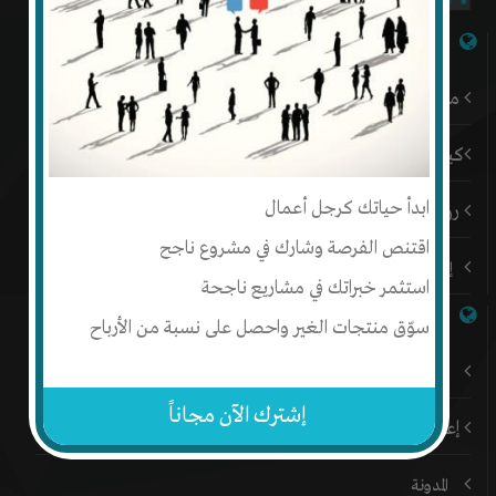
شبكة إنتج
من نحن
كيف أبدأ
ابدأ حياتك كرجل أعمال
رؤيتنا
اقتنص الفرصة وشارك في مشروع ناجح
إتصل بنا
استثمر خبراتك في مشاريع ناجحة
روابط هامة
سوّق منتجات الغير واحصل على نسبة من الأرباح
باقات إنتج المميزة
إشترك الآن مجاناً
إعلن على إنتج
المدونة