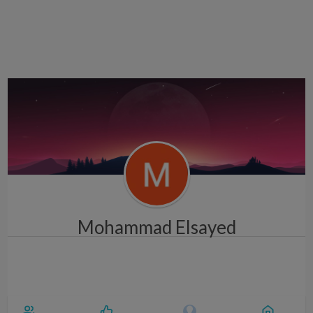
i
g
a
t
i
o
n
Mohammad Elsayed