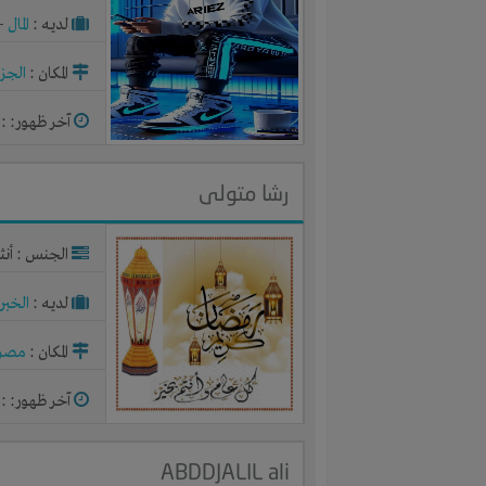
لديـه :
المال
-
المكان :
الجزا
آخر ظهور: : منذ 
رشا متولى
الجنس : أنث
لديـه :
الخبر
المكان :
مصر
آخر ظهور: : منذ 
ABDDJALIL ali