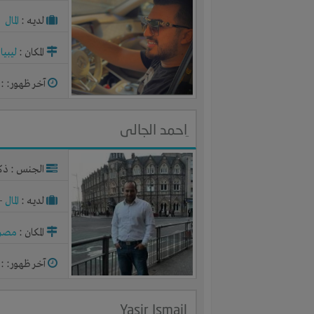
لديـه :
المال
المكان :
ليبيا
-
آخر ظهور: : منذ 
ِاحمد الجالى
الجنس : ذك
لديـه :
المال
-
المكان :
مصر
آخر ظهور: : منذ 
Yasir Ismail