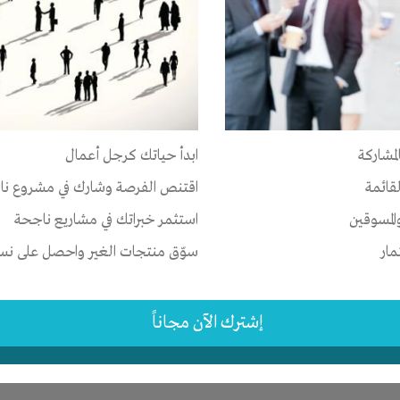
ى
-
المكان
لمشاركة
ابدأ حياتك كرجل أعمال
رات العربية المتحدة
-
عجمان
-
?????
لقائمة
اقتنص الفرصة وشارك في مشروع نا
1 سنة
المسوقين
استثمر خبراتك في مشاريع ناجحة
مار
سوّق منتجات الغير واحصل على نسبة
إشترك الآن مجاناً
ر