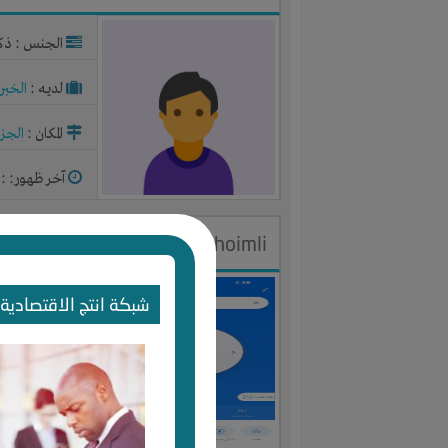
الجنس : ذك
لديـه :
الخبر
المكان :
الجزا
آخر ظهور: : منذ 
Saleem Alhoimli
الجنس : ذك
شبكة انتج الاقتصادية 
لديـه :
المال
-
المكان :
السع
آخر ظهور: : منذ 