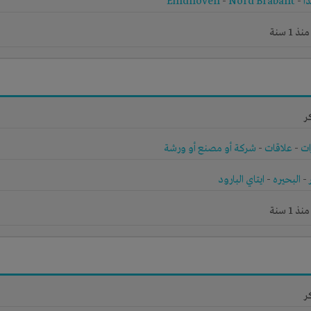
ا
-
Nord Brabant
-
Eindhoven
1 سنة
ر
ات
-
علاقات
-
شركة أو مصنع أو ورشة
-
البحيره
-
ايتاي البارود
1 سنة
ر