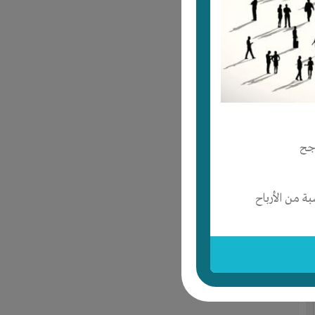
جح
 من الأرباح