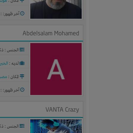
المكان :
هولند
آخر ظهور: : منذ 
Abdelsalam Mohamed
الجنس : ذك
لديـه :
الخبر
المكان :
مصر
آخر ظهور: : منذ 
VANTA Crazy
الجنس : ذك