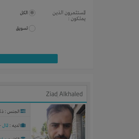
المستثمرون الذين
الكل
يملكون :
تسويق
Ziad ِAlkhaled
الجنس : ذك
لديـه :
المال
-