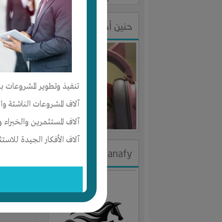
حنين أحمد
الجنس : أنث
لديـه :
الوقت
تنفيذ وتطوير المشروعات با
المكان :
الاما
آلاف المشروعات الناشئة وا
آخر ظهور: : منذ 
آلاف المستثمرين والخبراء و
آلاف الأفكار الجيدة للاستث
ayman al hanafy
الجنس : ذك
لديـه :
الوقت