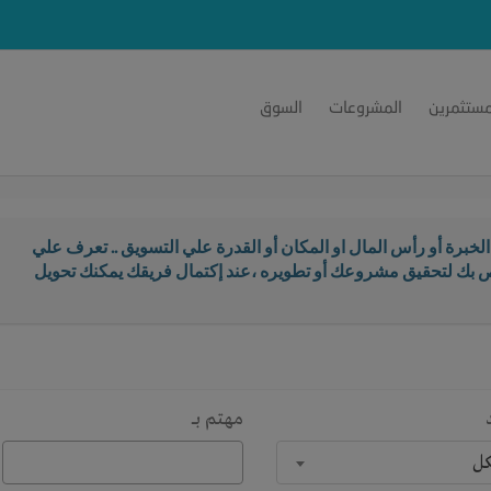
مستثمرين
المشروعات
السوق
خبرة أو رأس المال او المكان أو القدرة علي التسويق .. تعرف علي
اص بك لتحقيق مشروعك أو تطويره ،عند إكتمال فريقك يمكنك تحويل
مهتم بـــ
كل