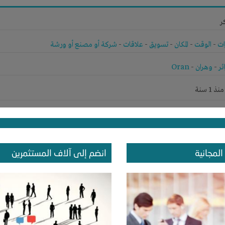
ر
ات
-
الوقت
-
المكان
-
تسويق
-
علاقات
-
شركة أو مصنع أو ورشة
ئر
-
وهران
-
Oran
1 سنة
ر
المجانية
انضم إلى آلاف المستثمرين
الخبرات
-
تسويق
ودية
-
القصيم
-
بريده
1 سنة