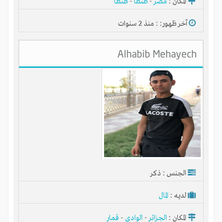
المكان :
مصر
-
طنطا
-
طنطا
آخر ظهور: : منذ 2 سنوات
Alhabib Mehayech
الجنس : ذكر
لديـه :
المال
المكان :
الجزائر
-
الوادي
-
قمار