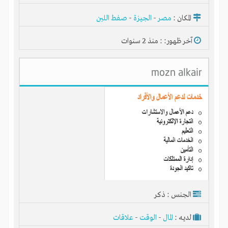
المكان :
مصر
-
الجيزة
-
صفط اللبن
آخر ظهور: : منذ 2 سنوات
mozn alkair
الجنس : ذكر
لديـه :
المال
-
الوقت
-
علاقات