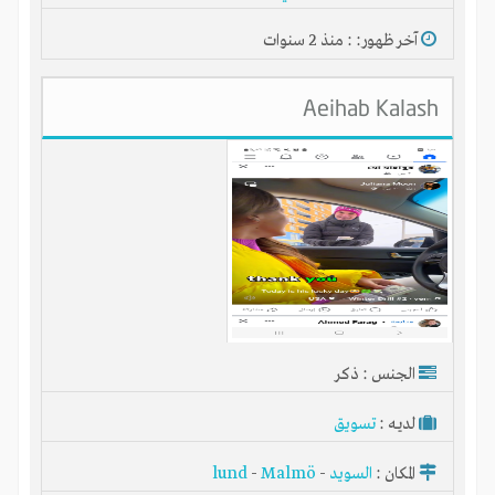
آخر ظهور: : منذ 2 سنوات
Aeihab Kalash
شبكة انتج الاقتصادية المجانية
الجنس : ذكر
لديـه :
تسويق
المكان :
السويد
-
Malmö
-
lund