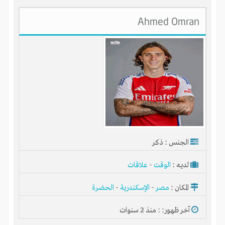
Ahmed Omran
الجنس : ذكر
لديـه :
الوقت
-
علاقات
المكان :
مصر
-
الإسكندرية
-
الحضرة
آخر ظهور: : منذ 2 سنوات