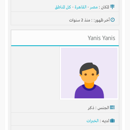
المكان :
مصر
-
القاهرة
-
كل المناطق
آخر ظهور: : منذ 2 سنوات
Yanis Yanis
الجنس : ذكر
لديـه :
الخبرات