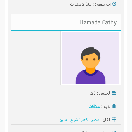
آخر ظهور: : منذ 2 سنوات
Hamada Fathy
ابدأ حياتك كرجل أعمال
اقتنص الفرصة وشارك في مشروع ناجح
استثمر خبراتك في مشاريع ناجحة
سوّق منتجات الغير واحصل على نسبة من الأرباح
إشترك الآن مجاناً
الجنس : ذكر
لديـه :
علاقات
المكان :
مصر
-
كفر الشيخ
-
قلين