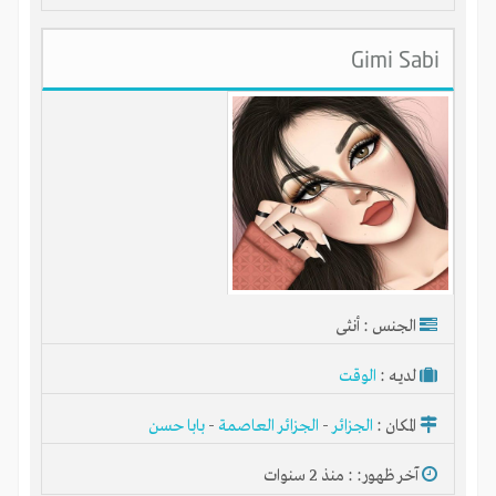
Gimi Sabi
الجنس : أنثى
لديـه :
الوقت
المكان :
الجزائر
-
الجزائر العاصمة
-
بابا حسن
آخر ظهور: : منذ 2 سنوات