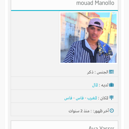
mouad Manollo‬‏
الجنس : ذكر
لديـه :
المال
المكان :
المغرب
-
فاس
-
فاس
آخر ظهور: : منذ 2 سنوات
Aya Yassrr