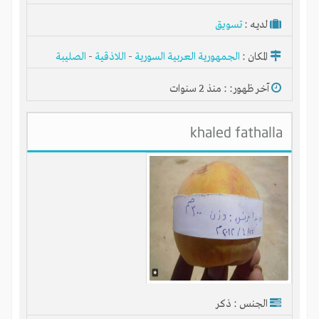
لديـه :
تسويق
المكان :
الجمهورية العربية السورية
-
اللاذقية
-
الصليبة
آخر ظهور: : منذ 2 سنوات
khaled fathalla
الجنس : ذكر