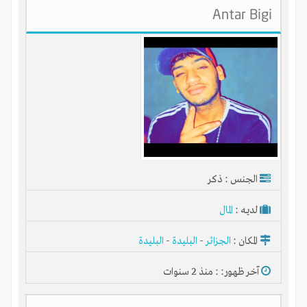
Antar Bigi
الجنس : ذكر
لديـه :
المال
المكان :
الجزائر
-
البليدة
-
البليدة
آخر ظهور: : منذ 2 سنوات