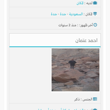
لديـه :
المكان
المكان :
السعودية
-
جدة
-
جدة
آخر ظهور: : منذ 2 سنوات
احمد عتمان
الجنس : ذكر