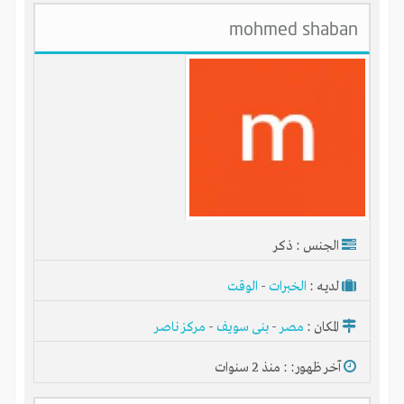
mohmed shaban
الجنس : ذكر
لديـه :
الخبرات
-
الوقت
المكان :
مصر
-
بنى سويف
-
مركز ناصر
آخر ظهور: : منذ 2 سنوات