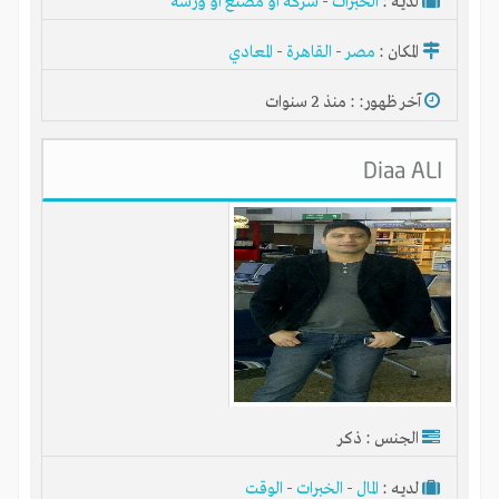
لديـه :
الخبرات
-
شركة أو مصنع أو ورشة
المكان :
مصر
-
القاهرة
-
المعادي
آخر ظهور: : منذ 2 سنوات
Diaa ALI
الجنس : ذكر
لديـه :
المال
-
الخبرات
-
الوقت