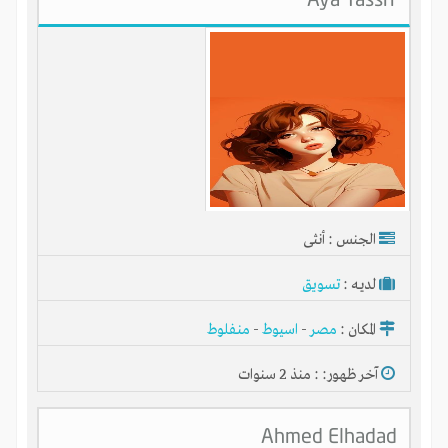
الجنس : أنثى
لديـه :
تسويق
المكان :
مصر
-
اسيوط
-
منفلوط
آخر ظهور: : منذ 2 سنوات
Ahmed Elhadad