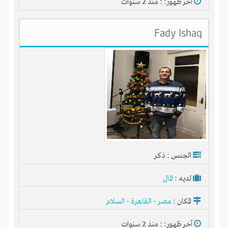
آخر ظهور: : منذ 2 سنوات
Fady Ishaq
الجنس : ذكر
لديـه :
المال
المكان :
مصر
-
القاهرة
-
السلام
آخر ظهور: : منذ 2 سنوات