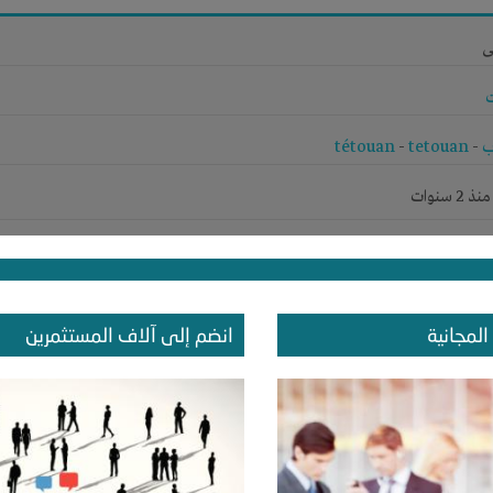
ى
ب
-
tetouan
-
tétouan
 سنوات
ر
المجانية
انضم إلى آلاف المستثمرين
-
تسويق
-
علاقات
-
شركة أو مصنع أو ورشة
-
الجيزة
-
كل المناطق
 سنوات