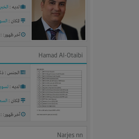
لديـه :
الخبر
المكان :
السو
آخر ظهور: : منذ 2
Hamad Al-Otaibi
الجنس : ذك
لديـه :
تسوي
المكان :
السع
آخر ظهور: : منذ 2
Narjes nn