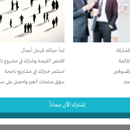
ر
-
شركة أو مصنع أو ورشة
لمشاركة
ابدأ حياتك كرجل أعمال
-
القاهرة
-
كل المناطق
لقائمة
اقتنص الفرصة وشارك في مشروع نا
 سنوات
المسوقين
استثمر خبراتك في مشاريع ناجحة
مار
سوّق منتجات الغير واحصل على نسبة
إشترك الآن مجاناً
ر
تسويق