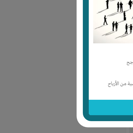
جح
 من الأرباح