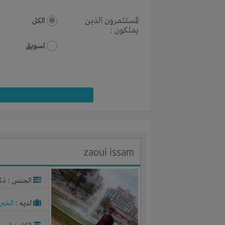
المستثمرون الذين
الكل
يملكون :
تسويق
zaoui issam
الجنس : ذك
لديـه :
الخبر