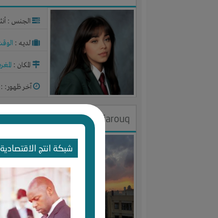
الجنس : أنث
لديـه :
الوقت
المكان :
المغر
آخر ظهور: : منذ 2
Mahmoud farouq
الجنس : ذك
شبكة انتج الاقتصادية 
لديـه :
المكان
المكان :
مصر
آخر ظهور: : منذ 2