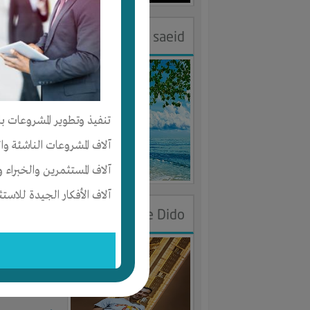
fesal saeid
الجنس : ذك
لديـه :
المكان
تنفيذ وتطوير المشروعات با
المكان :
مصر
آلاف المشروعات الناشئة وا
آخر ظهور: : منذ 2
آلاف المستثمرين والخبراء و
آلاف الأفكار الجيدة للاستث
Amine Dido
الجنس : ذك
لديـه :
المال
-