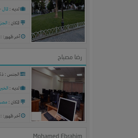
لديـه :
المال
-
المكان :
الجزا
آخر ظهور: : منذ 2
رضا مصباح
الجنس : ذك
لديـه :
الخبر
المكان :
مصر
آخر ظهور: : منذ 2
Mohamed Ebrahim