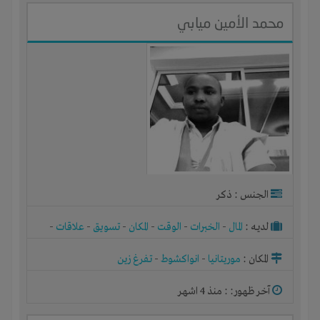
محمد الأمين ميابي
الجنس : ذكر
لديـه :
المال
-
الخبرات
-
الوقت
-
المكان
-
تسويق
-
علاقات
-
شركة أو مصنع أو ورشة
المكان :
موريتانيا
-
انواكشوط
-
تفرغ زين
آخر ظهور: : منذ 4 اشهر