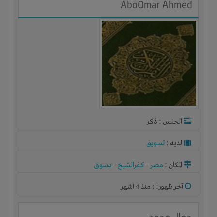
AboOmar Ahmed
الجنس : ذكر
لديـه :
تسويق
المكان :
مصر
-
كفرالشيخ
-
دسوق
آخر ظهور: : منذ 4 اشهر
جمال محمد