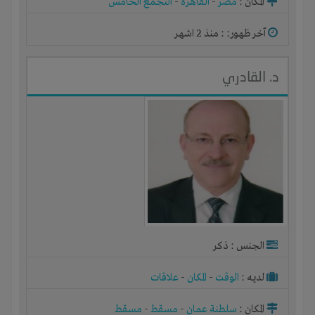
المكان :
مصر
-
القاهرة
-
التجمع الخامس
آخر ظهور: : منذ 2 اشهر
د. القادري
الجنس : ذكر
لديـه :
الوقت
-
المكان
-
علاقات
المكان :
سلطنة عمان
-
مسقط
-
مسقط