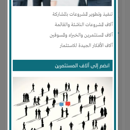
آخر ظهور: : منذ 3 اشهر
تنفيذ وتطوير المشروعات بالمشاركة
Ibrahim Mostafa
آلاف المشروعات الناشئة والقائمة
آلاف المستثمرين والخبراء والمسوقين
آلاف الأفكار الجيدة للاستثمار
انضم إلى آلاف المستثمرين
الجنس : ذكر
لديـه :
المال
-
علاقات
المكان :
مصر
-
القاهرة
-
المقطم