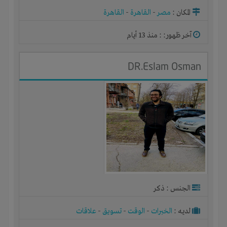
المكان :
مصر
-
القاهرة
-
القاهرة
آخر ظهور: : منذ 13 أيام
DR.Eslam Osman
الجنس : ذكر
لديـه :
الخبرات
-
الوقت
-
تسويق
-
علاقات