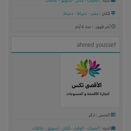
لديـه :
الخبرات
-
المكان
-
تسويق
-
علاقات
المكان :
مصر
-
دمياط
-
دمياط
آخر ظهور: : منذ 6 أيام
ahmed youssef
الجنس : ذكر
لديـه :
الخبرات
-
الوقت
-
المكان
-
تسويق
-
علاقات