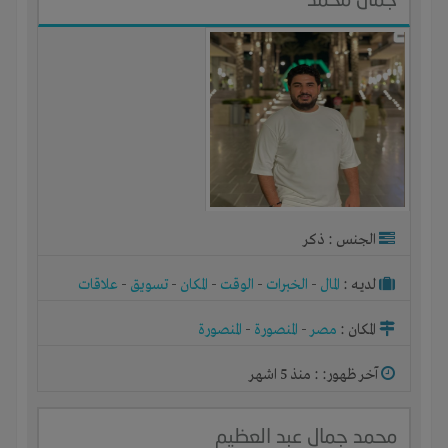
الجنس : ذكر
لديـه :
المال
-
الخبرات
-
الوقت
-
المكان
-
تسويق
-
علاقات
المكان :
مصر
-
المنصورة
-
المنصورة
آخر ظهور: : منذ 5 اشهر
محمد جمال عبد العظيم