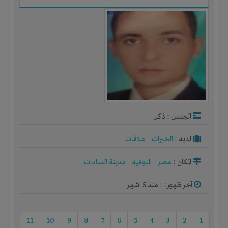
الجنس : ذكر
لديـه :
الخبرات
-
علاقات
المكان :
مصر
-
المنوفيه
-
مدينة السادات
آخر ظهور: : منذ 5 اشهر
11
10
9
8
7
6
5
4
3
2
1