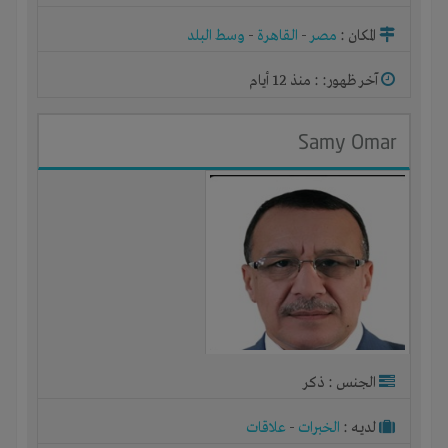
المكان :
مصر
-
القاهرة
-
وسط البلد
آخر ظهور: : منذ 12 أيام
Samy Omar
الجنس : ذكر
لديـه :
الخبرات
-
علاقات