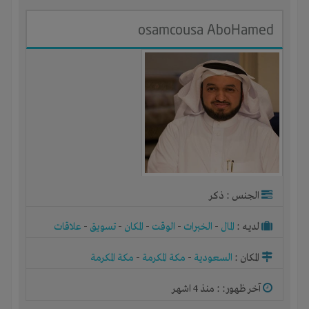
osamcousa AboHamed
الجنس : ذكر
لديـه :
المال
-
الخبرات
-
الوقت
-
المكان
-
تسويق
-
علاقات
المكان :
السعودية
-
مكة المكرمة
-
مكة المكرمة
آخر ظهور: : منذ 4 اشهر