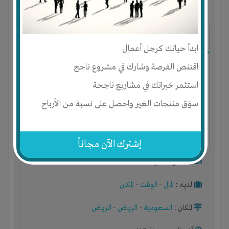
آخر ظهور: : منذ 3 اشهر
ابو محمد
ابدأ حياتك كرجل أعمال
اقتنص الفرصة وشارك في مشروع ناجح
استثمر خبراتك في مشاريع ناجحة
سوّق منتجات الغير واحصل على نسبة من الأرباح
إشترك الآن مجاناً
الجنس : ذكر
لديـه :
المال
-
الوقت
-
المكان
المكان :
السعودية
-
الرياض
-
الرياض