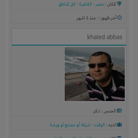
المكان :
مصر
-
القاهرة
-
كل المناطق
آخر ظهور: : منذ 2 اشهر
khaled abbas
الجنس : ذكر
لديـه :
الوقت
-
شركة أو مصنع أو ورشة