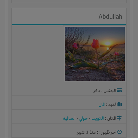
Abdullah
الجنس : ذكر
لديـه :
المال
المكان :
الكويت
-
حولي
-
السالميه
آخر ظهور: : منذ 3 اشهر