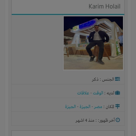
Karim Holail
الجنس : ذكر
لديـه :
الوقت
-
علاقات
المكان :
مصر
-
الجيزة
-
الجيزة
آخر ظهور: : منذ 4 اشهر