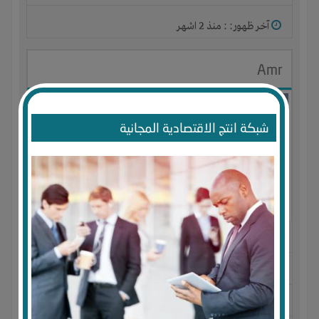
آخر ظهور: : منذ 2 اشهر
Amr
شبكة انتج الاقتصادية المجانية
الجنس : ذكر
لديـه :
المال
-
الخبرات
-
الوقت
المكان :
مصر
-
الإسكندرية
-
ميامى