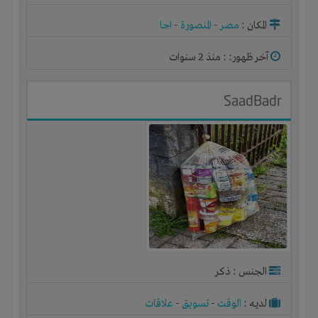
المكان :
مصر
-
المنصورة
-
اجا
آخر ظهور: : منذ 2 سنوات
SaadBadr
الجنس : ذكر
لديـه :
الوقت
-
تسويق
-
علاقات