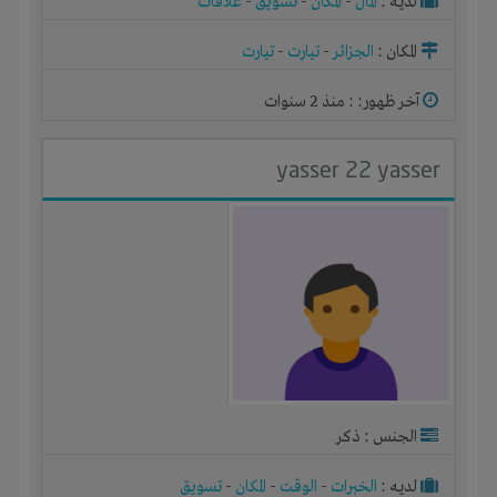
لديـه :
المال
-
المكان
-
تسويق
-
علاقات
المكان :
الجزائر
-
تيارت
-
تيارت
آخر ظهور: : منذ 2 سنوات
yasser 22 yasser
الجنس : ذكر
لديـه :
الخبرات
-
الوقت
-
المكان
-
تسويق