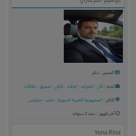
الجنس : ذكر
لديـه :
المال
-
الخبرات
-
الوقت
-
المكان
-
تسويق
-
علاقات
المكان :
الجمهورية العربية السورية
-
حلب
-
جرابلس
آخر ظهور: : منذ 2 سنوات
Yona Rina