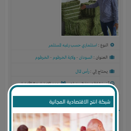
النوع :
استثماري حسب رغبه المستثمر
العنوان :
السودان
-
ولاية الخرطوم
-
الخرطوم
يحتاج إلي :
رأس المال
آخر نشاط :
منذ 3 سنوات
عدد الاعضاء : 0 الأعضاء
شبكة انتج الاقتصادية المجانية
Adamvet