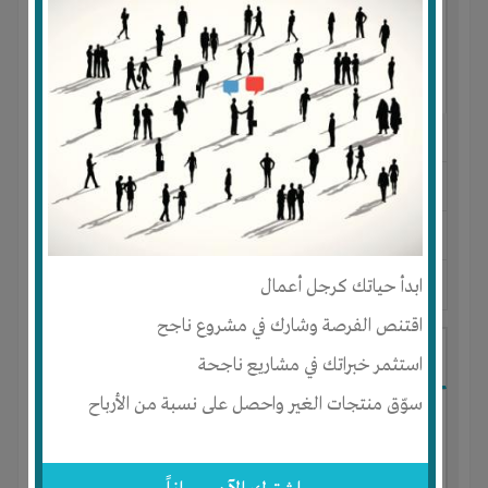
النوع :
مصنع ملابس
العنوان :
مصر
-
القاهرة
-
كل المناطق
يحتاج إلي :
رأس المال
-
تسويق
ابدأ حياتك كرجل أعمال
آخر نشاط :
منذ 3 سنوات
عدد الاعضاء : 11 الأعضاء
اقتنص الفرصة وشارك في مشروع ناجح
المشاركه في مصنع ملابس متخصص
استثمر خبراتك في مشاريع ناجحة
سوّق منتجات الغير واحصل على نسبة من الأرباح