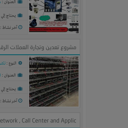
العنوان :
م
يحتاج إلي :
آخر نشاط :
م
مشروع تعدين وتجارة العملات الرق
النوع :
تكنو
العنوان :
ا
يحتاج إلي :
آخر نشاط :
م
etwork , Call Center and Applic