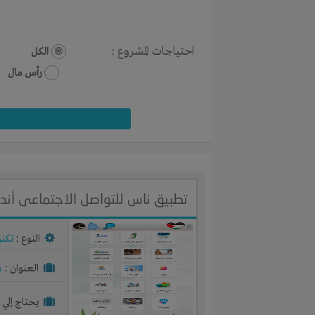
احتياجات المشروع :
الكل
رأس مال
تطبيق ناس للتواصل الاجتماعى أندر
النوع :
تكنو
العنوان :
م
يحتاج إلي :