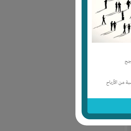
جح
 من الأرباح