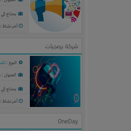
العنوان :
م
يحتاج إلي :
آخر نشاط :
م
شركة برمجيات
النوع :
تكنو
العنوان :
م
يحتاج إلي :
آخر نشاط :
م
OneDay