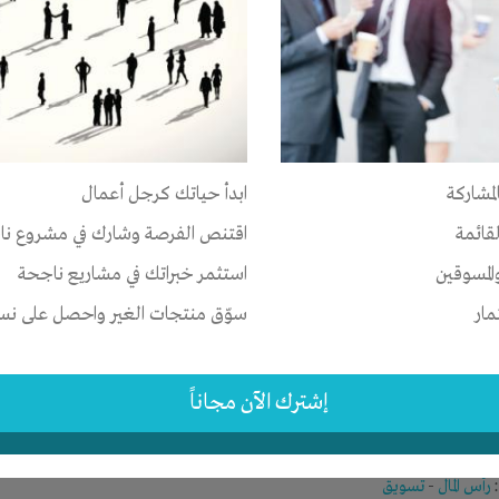
لوجيا المعلومات
صر
-
القاهرة
-
المعادي
لمشاركة
ابدأ حياتك كرجل أعمال
تسويق
لقائمة
اقتنص الفرصة وشارك في مشروع نا
نذ 8 سنوات
عدد الاعضاء : 0 الأعضاء
المسوقين
استثمر خبراتك في مشاريع ناجحة
مار
سوّق منتجات الغير واحصل على نسبة
لوجيا المعلومات
إشترك الآن مجاناً
صر
-
الجيزة
-
الجيزة
رأس المال
-
تسويق