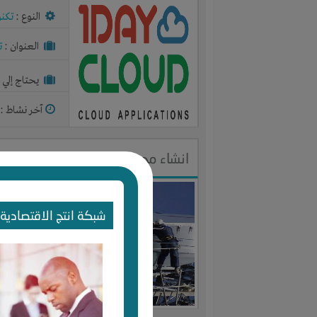
النوع :
تكنو
العنوان :
ت
يحتاج إلي :
آخر نشاط :
م
انشاء محطات محمول مع كبرى الش
النوع :
تكنو
شبكة انتج الاقتصادية 
العنوان :
م
يحتاج إلي :
آخر نشاط :
م