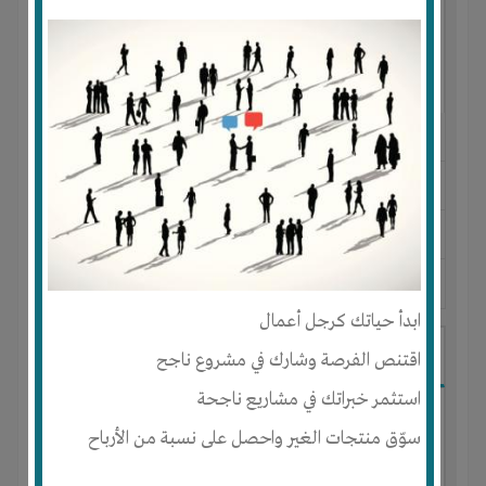
النوع :
الحبوب المطحونة
العنوان :
أرمينيا
-
مصر
-
تت
يحتاج إلي :
الخبرات
-
رأس المال
-
المكان
-
تسويق
آخر نشاط :
منذ 4 سنوات
عدد الاعضاء : 0 الأعضاء
ابدأ حياتك كرجل أعمال
محل حلويات
اقتنص الفرصة وشارك في مشروع ناجح
استثمر خبراتك في مشاريع ناجحة
سوّق منتجات الغير واحصل على نسبة من الأرباح