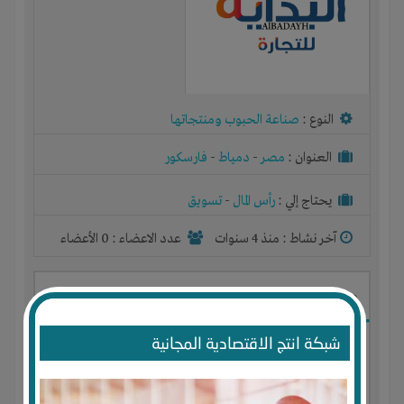
النوع :
صناعة الحبوب ومنتجاتها
العنوان :
مصر
-
دمياط
-
فارسكور
يحتاج إلي :
رأس المال
-
تسويق
آخر نشاط :
منذ 4 سنوات
عدد الاعضاء : 0 الأعضاء
مشروع تعبئة وتغليف المواد الغذائية
شبكة انتج الاقتصادية المجانية