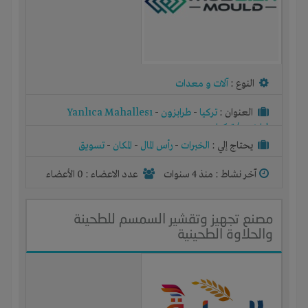
النوع :
آلات و معدات
العنوان :
تركيا
-
طرابزون
-
Yanlıca Mahallesı
طرابزون / تركيا
يحتاج إلي :
الخبرات
-
رأس المال
-
المكان
-
تسويق
آخر نشاط :
منذ 4 سنوات
عدد الاعضاء : 0 الأعضاء
مصنع تجهيز وتقشير السمسم للطحينة
والحلاوة الطحينية