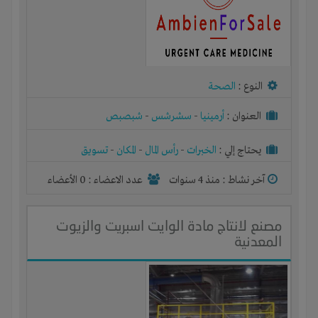
النوع :
الصحة
العنوان :
أرمينيا
-
سشرشس
-
شبصبص
يحتاج إلي :
الخبرات
-
رأس المال
-
المكان
-
تسويق
آخر نشاط :
منذ 4 سنوات
عدد الاعضاء : 0 الأعضاء
مصنع لانتاج مادة الوايت اسبريت والزيوت
المعدنية