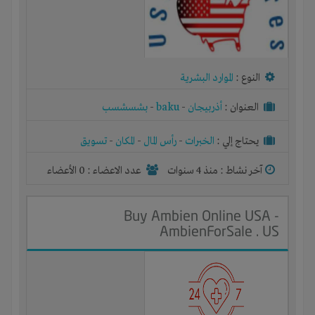
النوع :
الموارد البشرية
العنوان :
أذربيجان
-
baku
-
بشسشسب
يحتاج إلي :
الخبرات
-
رأس المال
-
المكان
-
تسويق
آخر نشاط :
منذ 4 سنوات
عدد الاعضاء : 0 الأعضاء
Buy Ambien Online USA -
AmbienForSale . US