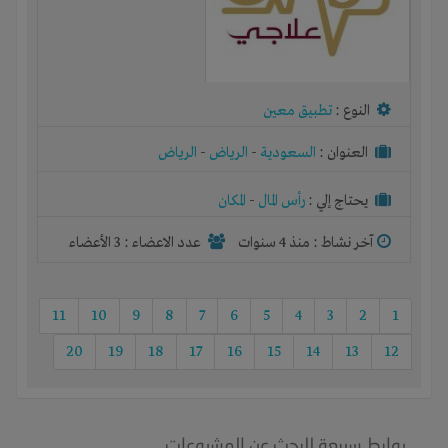
النوع :
تطبيق معين
العنوان :
السعودية
-
الرياض
-
الرياض
يحتاج إلي :
رأس المال
-
المكان
آخر نشاط :
منذ 4 سنوات
عدد الاعضاء : 3 الأعضاء
11
10
9
8
7
6
5
4
3
2
1
20
19
18
17
16
15
14
13
12
روابط سريعة للبحث عن المشروعات