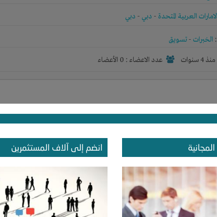
لامارات العربية المتحدة
-
دبي
-
دبي
الخبرات
-
تسويق
نذ 4 سنوات
عدد الاعضاء : 0 الأعضاء
ماري حسب رغبه المستثمر
ركيا
-
اسطنبول
-
esenyurt
المجانية
انضم إلى آلاف المستثمرين
رأس المال
-
تسويق
نذ 4 سنوات
عدد الاعضاء : 0 الأعضاء