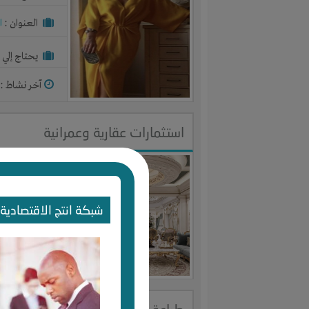
العنوان :
ا
يحتاج إلي :
آخر نشاط :
م
استثمارات عقارية وعمرانية
النوع :
استث
العنوان :
ت
شبكة انتج الاقتصادية 
يحتاج إلي :
آخر نشاط :
م