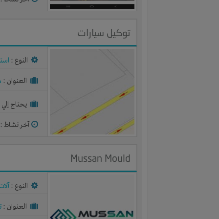
توكيل سيارات
النوع :
استث
العنوان :
م
يحتاج إلي :
آخر نشاط :
م
Mussan Mould
النوع :
آلات
العنوان :
ت