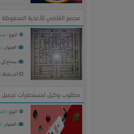
مجمع القاضي للأغذية المحفوظة و
النوع :
صنا
العنوان :
م
يحتاج إلي :
آخر نشاط :
م
مطلوب وكيل لمستحضرات تجميل عنا
النوع :
الع
العنوان :
ت