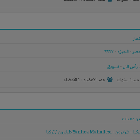
مار
صر
-
الجيزة
-
?????
رأس المال
-
تسويق
نذ 4 سنوات
عدد الاعضاء : 1 الأعضاء
 و معدات
ركيا
-
طرابزون
-
Yanlıca Mahallesı طرابزون / تركيا