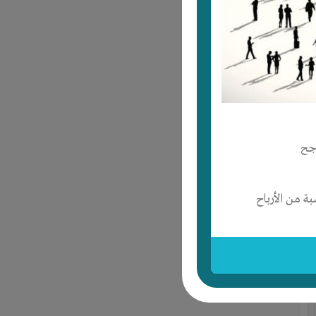
جح
 من الأرباح