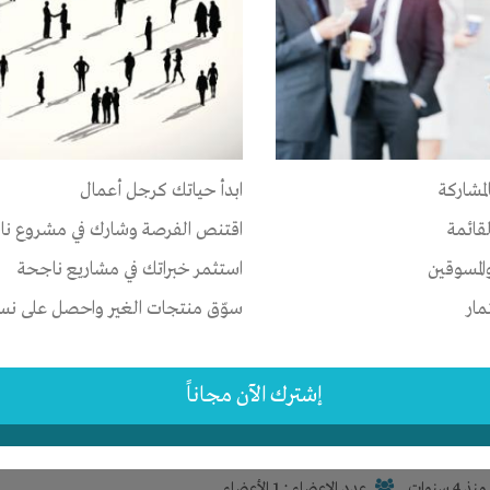
 دعاية واعلان
صر
-
الجيزة
-
الدقي
رأس المال
-
المكان
-
تسويق
لمشاركة
ابدأ حياتك كرجل أعمال
نذ 4 سنوات
عدد الاعضاء : 1 الأعضاء
لقائمة
اقتنص الفرصة وشارك في مشروع نا
المسوقين
استثمر خبراتك في مشاريع ناجحة
مار
سوّق منتجات الغير واحصل على نسبة
اية و الإعلان
ولندا
-
امستردام
-
amsterdam
إشترك الآن مجاناً
تسويق
نذ 4 سنوات
عدد الاعضاء : 1 الأعضاء