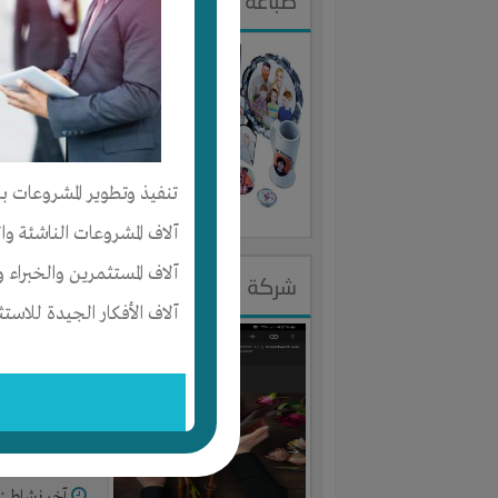
طباعة الهدايا الدعائية
النوع :
مكتب
العنوان :
م
يحتاج إلي :
تنفيذ وتطوير المشروعات با
آخر نشاط :
م
آلاف المشروعات الناشئة وا
آلاف المستثمرين والخبراء و
شركة Mila Rose ورود ونباتات هولندية للتصدير هولندا
آلاف الأفكار الجيدة للاستث
النوع :
الدع
العنوان :
ه
يحتاج إلي :
آخر نشاط :
م