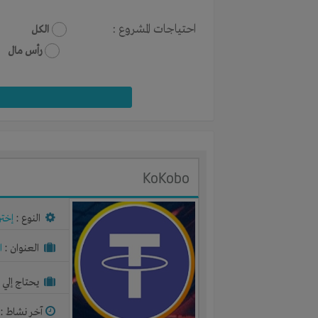
احتياجات المشروع :
الكل
رأس مال
KoKobo
النوع :
إختر
العنوان :
ا
يحتاج إلي :
آخر نشاط :
م