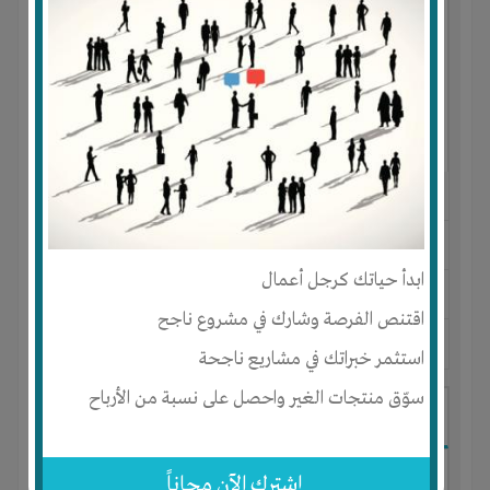
النوع :
تسويق محاصيل زراعيه
العنوان :
السعودية
-
الرياض
-
الرياض
ابدأ حياتك كرجل أعمال
يحتاج إلي :
الخبرات
-
تسويق
اقتنص الفرصة وشارك في مشروع ناجح
آخر نشاط :
منذ 9 سنوات
عدد الاعضاء : 3 الأعضاء
استثمر خبراتك في مشاريع ناجحة
سوّق منتجات الغير واحصل على نسبة من الأرباح
مزرعة اكوابونك بارباح 250بالمائه
إشترك الآن مجاناً