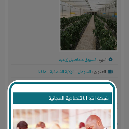
النوع :
تسويق محاصيل زراعيه
العنوان :
السودان
-
الولاية الشمالية
-
دنقلا
يحتاج إلي :
رأس المال
شبكة انتج الاقتصادية المجانية
آخر نشاط :
منذ 7 سنوات
عدد الاعضاء : 2 الأعضاء
تسويق وتوريد خضروات وفاكهة