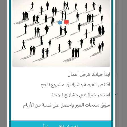
النوع :
مصنع للغزل والنسيج
العنوان :
مصر
-
القاهرة
-
كل المناطق
يحتاج إلي :
رأس المال
-
المكان
آخر نشاط :
منذ 4 سنوات
عدد الاعضاء : 0 الأعضاء
ابدأ حياتك كرجل أعمال
اقتنص الفرصة وشارك في مشروع ناجح
استصلاح او زراعة ارض اكثر من 300 متر
استثمر خبراتك في مشاريع ناجحة
سوّق منتجات الغير واحصل على نسبة من الأرباح