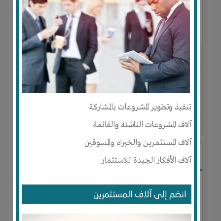
النوع :
مواد انشائية و ديكور
العنوان :
مصر
-
القاهرة
-
كل المناطق
يحتاج إلي :
رأس المال
تنفيذ وتطوير المشروعات بالمشاركة
آلاف المشروعات الناشئة والقائمة
آخر نشاط :
منذ 4 سنوات
عدد الاعضاء : 1 الأعضاء
آلاف المستثمرين والخبراء والمسوقين
مصنع لصناعة البطانيات
آلاف الأفكار الجيدة للاستثمار
انضم إلى آلاف المستثمرين