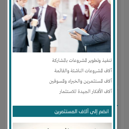
النوع :
مستحضرات تجميل
العنوان :
المغرب
-
AGADIR
-
سوس
تنفيذ وتطوير المشروعات بالمشاركة
يحتاج إلي :
تسويق
آلاف المشروعات الناشئة والقائمة
آخر نشاط :
منذ 9 اشهر
عدد الاعضاء : 0 الأعضاء
آلاف المستثمرين والخبراء والمسوقين
آلاف الأفكار الجيدة للاستثمار
I-Technology
انضم إلى آلاف المستثمرين