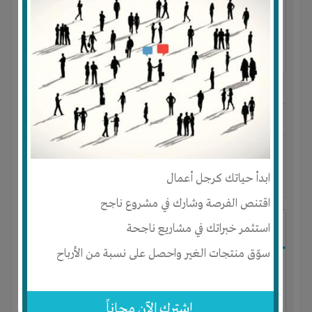
النوع :
مشروع تجاري
العنوان :
مصر
-
القاهرة
-
كل المناطق
يحتاج إلي :
رأس المال
ابدأ حياتك كرجل أعمال
آخر نشاط :
منذ 10 اشهر
عدد الاعضاء : 11 الأعضاء
اقتنص الفرصة وشارك في مشروع ناجح
شركه تطوير عقاري
استثمر خبراتك في مشاريع ناجحة
سوّق منتجات الغير واحصل على نسبة من الأرباح
إشترك الآن مجاناً