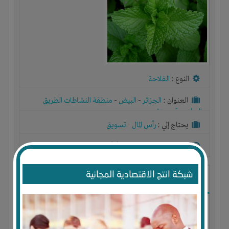
النوع :
الفلاحة
العنوان :
الجزائر
-
البيض
-
منطقة النشاطات الطريق
الوطني رقم ستة
يحتاج إلي :
رأس المال
-
تسويق
آخر نشاط :
منذ 8 اشهر
عدد الاعضاء : 0 الأعضاء
شبكة انتج الاقتصادية المجانية
انتاج زيت اركان ومواد تجميل طبيعية