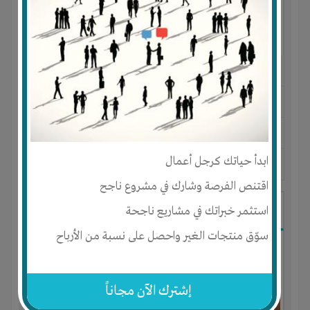
النوع :
مجال الدعايه والاعلان
العنوان :
مصر
-
سوهاج
-
سوهاج
يحتاج إلي :
تسويق
ابدأ حياتك كرجل أعمال
آخر نشاط :
منذ 10 سنوات
عدد الاعضاء : 1 الأعضاء
اقتنص الفرصة وشارك في مشروع ناجح
قناة فضائية للفنون والتدريب علي
استثمر خبراتك في مشاريع ناجحة
سوّق منتجات الغير واحصل على نسبة من الأرباح
إشترك الآن مجاناً