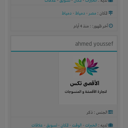
لديـه :
الخبرات
-
المكان
-
تسويق
-
علاقات
المكان :
مصر
-
دمياط
-
دمياط
آخر ظهور: : منذ 4 أيام
ahmed youssef
الجنس : ذكر
لديـه :
الخبرات
-
الوقت
-
المكان
-
تسويق
-
علاقات