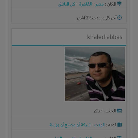
المكان :
مصر
-
القاهرة
-
كل المناطق
آخر ظهور: : منذ 2 اشهر
khaled abbas
الجنس : ذكر
لديـه :
الوقت
-
شركة أو مصنع أو ورشة