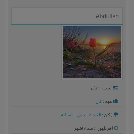
Abdullah
الجنس : ذكر
لديـه :
المال
المكان :
الكويت
-
حولي
-
السالميه
آخر ظهور: : منذ 3 اشهر