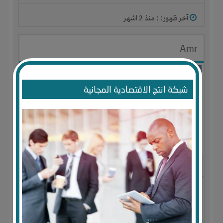
آخر ظهور: : منذ 2 اشهر
Amr
شبكة انتج الاقتصادية المجانية
الجنس : ذكر
لديـه :
المال
-
الخبرات
-
الوقت
المكان :
مصر
-
الإسكندرية
-
ميامى