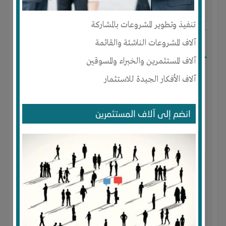
آخر ظهور: : منذ 3 اشهر
تنفيذ وتطوير المشروعات بالمشاركة
Ibrahim Mostafa
آلاف المشروعات الناشئة والقائمة
آلاف المستثمرين والخبراء والمسوقين
آلاف الأفكار الجيدة للاستثمار
انضم إلى آلاف المستثمرين
الجنس : ذكر
لديـه :
المال
-
علاقات
المكان :
مصر
-
القاهرة
-
المقطم