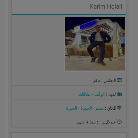
Karim Holail
الجنس : ذكر
لديـه :
الوقت
-
علاقات
المكان :
مصر
-
الجيزة
-
الجيزة
آخر ظهور: : منذ 4 اشهر