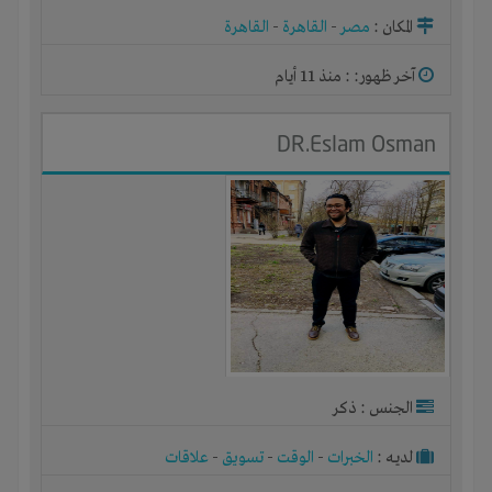
المكان :
مصر
-
القاهرة
-
القاهرة
آخر ظهور: : منذ 11 أيام
DR.Eslam Osman
الجنس : ذكر
لديـه :
الخبرات
-
الوقت
-
تسويق
-
علاقات