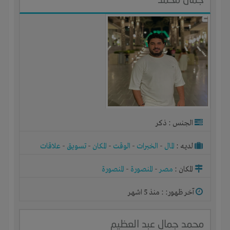
الجنس : ذكر
لديـه :
المال
-
الخبرات
-
الوقت
-
المكان
-
تسويق
-
علاقات
المكان :
مصر
-
المنصورة
-
المنصورة
آخر ظهور: : منذ 5 اشهر
محمد جمال عبد العظيم