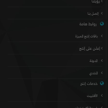
رؤيتنا
إتصل بنا
روابط هامة
باقات إنتج المميزة
إعلن على إنتج
المدونة
المنتدي
خدمات إنتج
الأفلييت