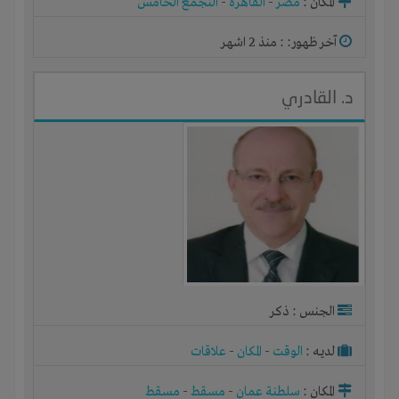
المكان :
مصر
-
القاهرة
-
التجمع الخامس
آخر ظهور: : منذ 2 اشهر
د. القادري
الجنس : ذكر
لديـه :
الوقت
-
المكان
-
علاقات
المكان :
سلطنة عمان
-
مسقط
-
مسقط