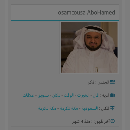
osamcousa AboHamed
الجنس : ذكر
لديـه :
المال
-
الخبرات
-
الوقت
-
المكان
-
تسويق
-
علاقات
المكان :
السعودية
-
مكة المكرمة
-
مكة المكرمة
آخر ظهور: : منذ 4 اشهر