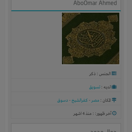
AboOmar Ahmed
الجنس : ذكر
لديـه :
تسويق
المكان :
مصر
-
كفرالشيخ
-
دسوق
آخر ظهور: : منذ 4 اشهر
جمال محمد