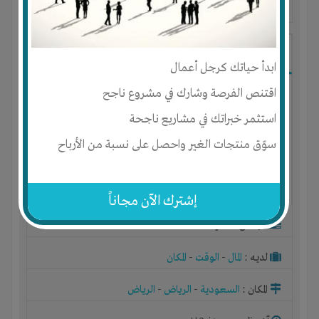
آخر ظهور: : منذ 3 اشهر
ابو محمد
ابدأ حياتك كرجل أعمال
اقتنص الفرصة وشارك في مشروع ناجح
استثمر خبراتك في مشاريع ناجحة
سوّق منتجات الغير واحصل على نسبة من الأرباح
إشترك الآن مجاناً
الجنس : ذكر
لديـه :
المال
-
الوقت
-
المكان
المكان :
السعودية
-
الرياض
-
الرياض