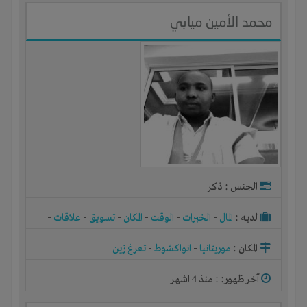
محمد الأمين ميابي
الجنس : ذكر
لديـه :
المال
-
الخبرات
-
الوقت
-
المكان
-
تسويق
-
علاقات
-
شركة أو مصنع أو ورشة
المكان :
موريتانيا
-
انواكشوط
-
تفرغ زين
آخر ظهور: : منذ 4 اشهر