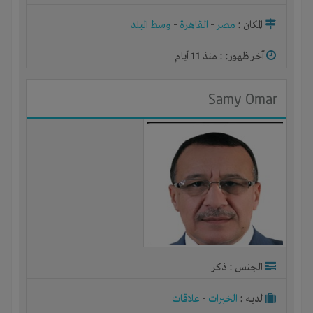
المكان :
مصر
-
القاهرة
-
وسط البلد
آخر ظهور: : منذ 11 أيام
Samy Omar
الجنس : ذكر
لديـه :
الخبرات
-
علاقات