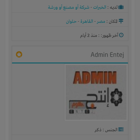
لديـه :
الخبرات
-
شركة أو مصنع أو ورشة
المكان :
مصر
-
القاهرة
-
حلوان
آخر ظهور: : منذ 2 أيام
Admin Entej
الجنس : ذكر