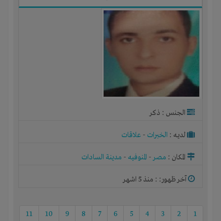
الجنس : ذكر
لديـه :
الخبرات
-
علاقات
المكان :
مصر
-
المنوفيه
-
مدينة السادات
آخر ظهور: : منذ 5 اشهر
11
10
9
8
7
6
5
4
3
2
1