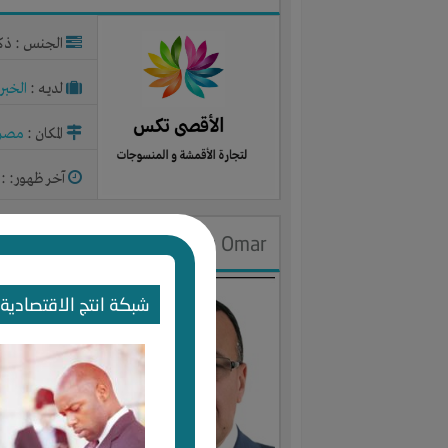
الجنس : ذك
لديـه :
الخبر
المكان :
مصر
آخر ظهور: : منذ 2
Samy Omar
الجنس : ذك
شبكة انتج الاقتصادية 
لديـه :
الخبر
المكان :
مصر
آخر ظهور: : منذ 3