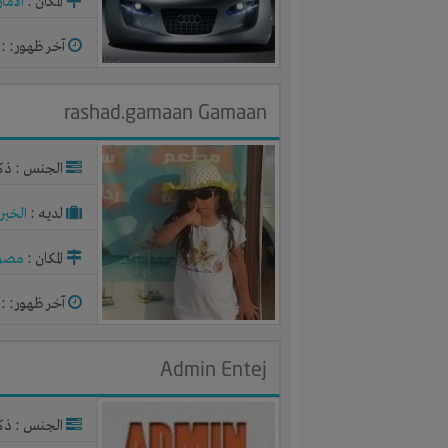
المكان :
الاما
آخر ظهور: : منذ 
rashad.gamaan Gamaan
الجنس : ذك
لديـه :
الخبر
المكان :
مصر
آخر ظهور: : منذ 
Admin Entej
الجنس : ذك