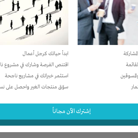
ر
ات
-
الوقت
-
تسويق
-
علاقات
لمشاركة
ابدأ حياتك كرجل أعمال
-
القاهرة
-
كل المناطق
لقائمة
اقتنص الفرصة وشارك في مشروع نا
2 اشهر
المسوقين
استثمر خبراتك في مشاريع ناجحة
مار
سوّق منتجات الغير واحصل على نسبة
إشترك الآن مجاناً
ر
-
شركة أو مصنع أو ورشة