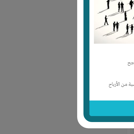
جح
 من الأرباح