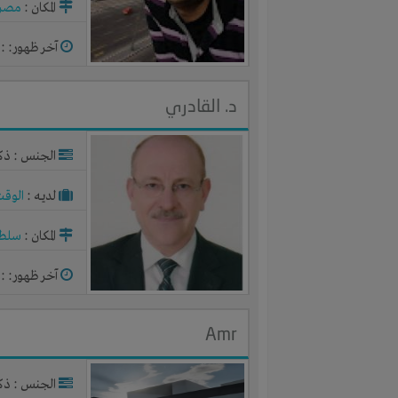
المكان :
مصر
آخر ظهور: : منذ 
د. القادري
الجنس : ذك
لديـه :
الوقت
المكان :
سلطن
آخر ظهور: : منذ 
Amr
الجنس : ذك