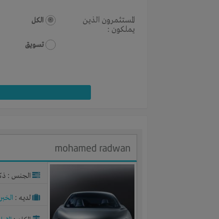
المستثمرون الذين
الكل
يملكون :
تسويق
mohamed radwan
الجنس : ذك
لديـه :
الخبر