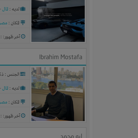
لديـه :
المال
-
المكان :
مصر
آخر ظهور: : منذ 
Ibrahim Mostafa
الجنس : ذك
لديـه :
المال
-
المكان :
مصر
آخر ظهور: : منذ 
ابو محمد