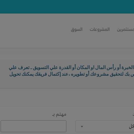
مستثمرين
المشروعات
السوق
خبرة أو رأس المال او المكان أو القدرة علي التسويق .. تعرف علي
اص بك لتحقيق مشروعك أو تطويره ،عند إكتمال فريقك يمكنك تحويل
مهتم بـــ
كل