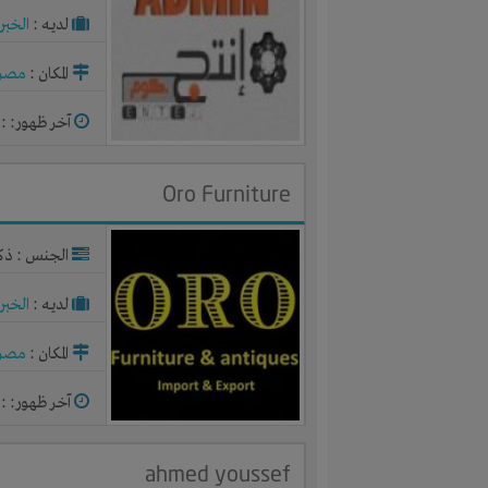
لديـه :
الخبر
المكان :
مصر
آخر ظهور: : منذ 
Oro Furniture
الجنس : ذك
لديـه :
الخبر
المكان :
مصر
آخر ظهور: : منذ 
ahmed youssef