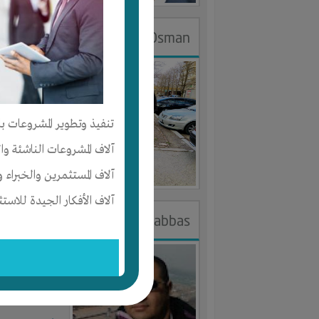
DR.Eslam Osman
الجنس : ذك
لديـه :
الخبر
تنفيذ وتطوير المشروعات با
المكان :
مصر
آلاف المشروعات الناشئة وا
آخر ظهور: : منذ 
آلاف المستثمرين والخبراء و
آلاف الأفكار الجيدة للاستث
khaled abbas
الجنس : ذك
لديـه :
الوقت