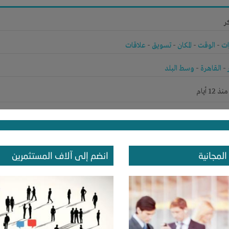
ر
ات
-
الوقت
-
المكان
-
تسويق
-
علاقات
-
القاهرة
-
وسط البلد
1 أيام
ر
المجانية
انضم إلى آلاف المستثمرين
ات
-
علاقات
-
القاهرة
-
القاهرة
1 أيام