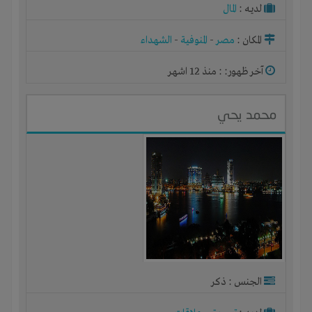
لديـه :
المال
المكان :
مصر
-
المنوفية
-
الشهداء
آخر ظهور: : منذ 12 اشهر
محمد يحي
الجنس : ذكر