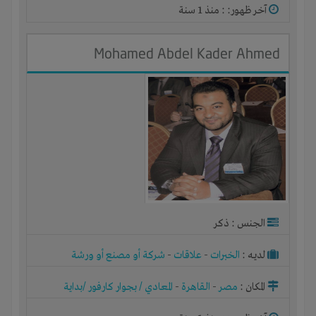
آخر ظهور: : منذ 1 سنة
Mohamed Abdel Kader Ahmed
الجنس : ذكر
لديـه :
الخبرات
-
علاقات
-
شركة أو مصنع أو ورشة
المكان :
مصر
-
القاهرة
-
المعادي / بجوار كارفور /بداية
الطريق الدائري