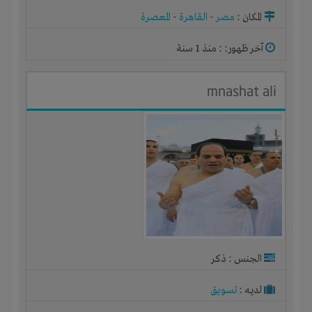
المكان :
مصر
-
القاهرة
-
المعصرة
آخر ظهور: : منذ 1 سنة
mnashat ali
الجنس : ذكر
لديـه :
تسويق