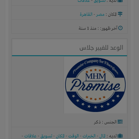
لديـه :
تسويق
-
علاقات
المكان :
مصر
-
القاهرة
آخر ظهور: : منذ 1 سنة
الوعد للفيبر جلاس
الجنس : ذكر
لديـه :
المال
-
الخبرات
-
الوقت
-
المكان
-
تسويق
-
علاقات
-