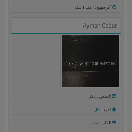
آخر ظهور: : منذ 1 سنة
Ayman Gaber
الجنس : ذكر
لديـه :
المال
المكان :
مصر