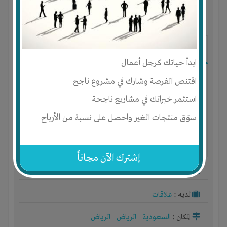
آخر ظهور: : منذ 1 سنة
anaanas204 mohammad
ابدأ حياتك كرجل أعمال
اقتنص الفرصة وشارك في مشروع ناجح
استثمر خبراتك في مشاريع ناجحة
سوّق منتجات الغير واحصل على نسبة من الأرباح
إشترك الآن مجاناً
الجنس : ذكر
لديـه :
علاقات
المكان :
السعودية
-
الرياض
-
الرياض