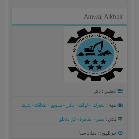
Amwaj Alkhair
الجنس : ذكر
لديـه :
الخبرات
-
الوقت
-
المكان
-
تسويق
-
علاقات
-
شركة
أو مصنع أو ورشة
المكان :
مصر
-
القاهرة
-
كل المناطق
آخر ظهور: : منذ 1 سنة