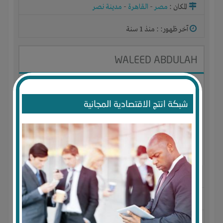
المكان :
مصر
-
القاهرة
-
مدينة نصر
آخر ظهور: : منذ 1 سنة
WALEED ABDULAH
شبكة انتج الاقتصادية المجانية
الجنس : ذكر
لديـه :
المال
-
الوقت
-
تسويق
-
شركة أو مصنع أو ورشة