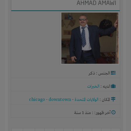
AHMAD AMAWI
الجنس : ذكر
لديـه :
الخبرات
المكان :
الولايات المتحدة
-
downtown
-
chicago
آخر ظهور: : منذ 1 سنة