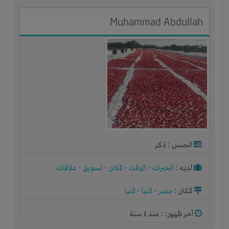
Muhammad Abdullah
الجنس : ذكر
لديـه :
الخبرات
-
الوقت
-
المكان
-
تسويق
-
علاقات
المكان :
مصر
-
المنيا
-
المنيا
آخر ظهور: : منذ 1 سنة