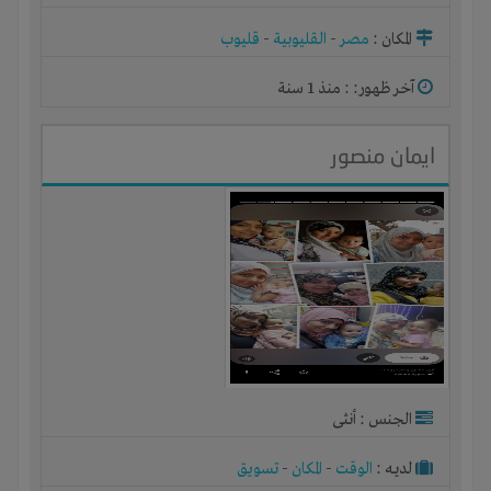
شركة أو مصنع أو ورشة
المكان :
مصر
-
القليوبية
-
قليوب
آخر ظهور: : منذ 1 سنة
ايمان منصور
الجنس : أنثى
لديـه :
الوقت
-
المكان
-
تسويق