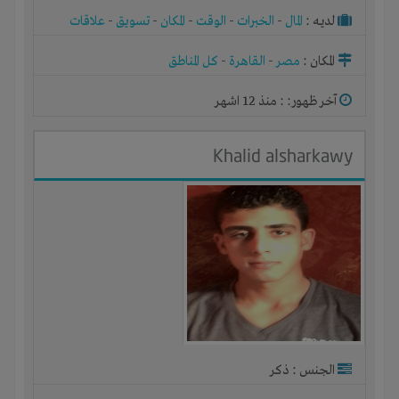
لديـه :
المال
-
الخبرات
-
الوقت
-
المكان
-
تسويق
-
علاقات
المكان :
مصر
-
القاهرة
-
كل المناطق
آخر ظهور: : منذ 12 اشهر
Khalid alsharkawy
الجنس : ذكر