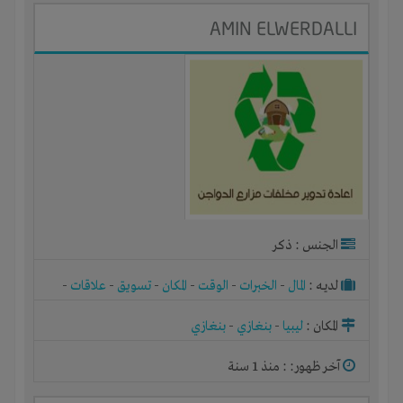
AMIN ELWERDALLI
الجنس : ذكر
لديـه :
المال
-
الخبرات
-
الوقت
-
المكان
-
تسويق
-
علاقات
-
شركة أو مصنع أو ورشة
المكان :
ليبيا
-
بنغازي
-
بنغازي
آخر ظهور: : منذ 1 سنة