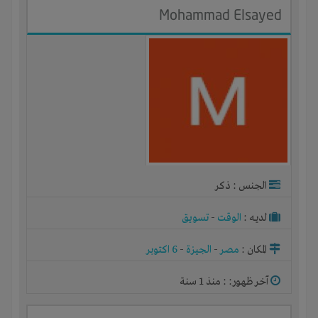
Mohammad Elsayed
الجنس : ذكر
لديـه :
الوقت
-
تسويق
المكان :
مصر
-
الجيزة
-
6 اكتوبر
آخر ظهور: : منذ 1 سنة