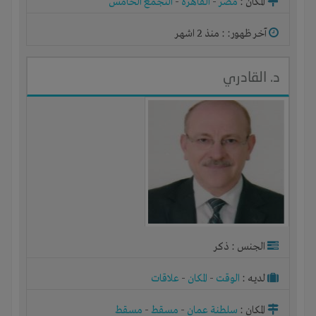
المكان :
مصر
-
القاهرة
-
التجمع الخامس
آخر ظهور: : منذ 2 اشهر
د. القادري
الجنس : ذكر
لديـه :
الوقت
-
المكان
-
علاقات
المكان :
سلطنة عمان
-
مسقط
-
مسقط