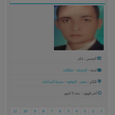
الجنس : ذكر
لديـه :
الخبرات
-
علاقات
المكان :
مصر
-
المنوفيه
-
مدينة السادات
آخر ظهور: : منذ 5 اشهر
11
10
9
8
7
6
5
4
3
2
1