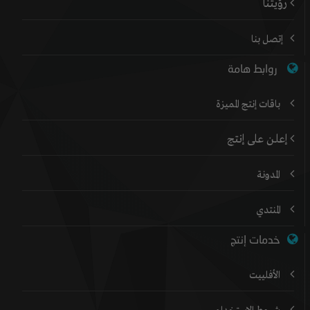
رؤيتنا
إتصل بنا
روابط هامة
باقات إنتج المميزة
إعلن على إنتج
المدونة
المنتدي
خدمات إنتج
الأفلييت