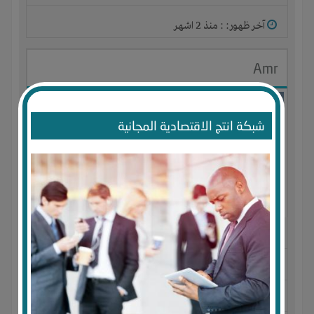
آخر ظهور: : منذ 2 اشهر
Amr
شبكة انتج الاقتصادية المجانية
الجنس : ذكر
لديـه :
المال
-
الخبرات
-
الوقت
المكان :
مصر
-
الإسكندرية
-
ميامى