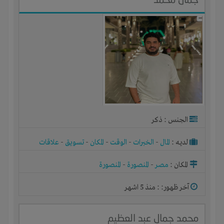
الجنس : ذكر
لديـه :
المال
-
الخبرات
-
الوقت
-
المكان
-
تسويق
-
علاقات
المكان :
مصر
-
المنصورة
-
المنصورة
آخر ظهور: : منذ 5 اشهر
محمد جمال عبد العظيم