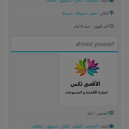
لديـه :
الخبرات
-
المكان
-
تسويق
-
علاقات
المكان :
مصر
-
دمياط
-
دمياط
آخر ظهور: : منذ 6 أيام
ahmed youssef
الجنس : ذكر
لديـه :
الخبرات
-
الوقت
-
المكان
-
تسويق
-
علاقات