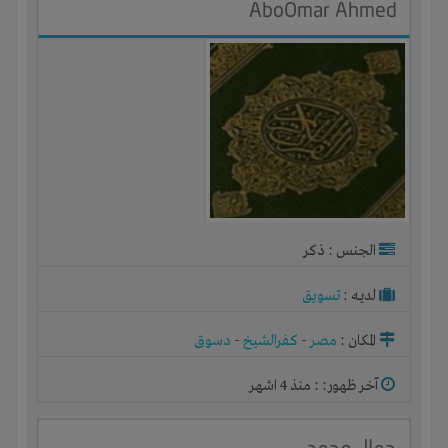
AboOmar Ahmed
الجنس : ذكر
لديـه :
تسويق
المكان :
مصر
-
كفرالشيخ
-
دسوق
آخر ظهور: : منذ 4 اشهر
جمال محمد