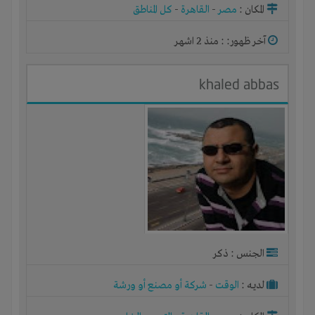
المكان :
مصر
-
القاهرة
-
كل المناطق
آخر ظهور: : منذ 2 اشهر
khaled abbas
الجنس : ذكر
لديـه :
الوقت
-
شركة أو مصنع أو ورشة