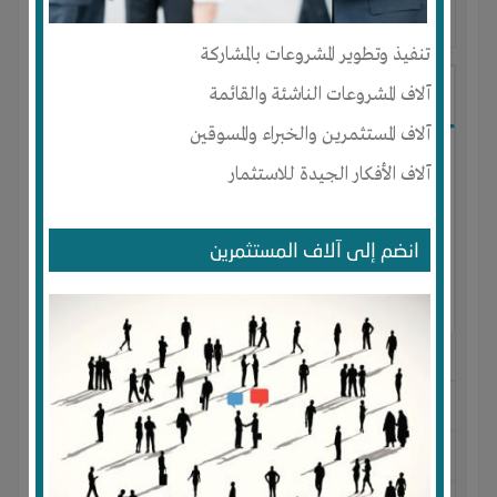
آخر ظهور: : منذ 3 اشهر
تنفيذ وتطوير المشروعات بالمشاركة
Ibrahim Mostafa
آلاف المشروعات الناشئة والقائمة
آلاف المستثمرين والخبراء والمسوقين
آلاف الأفكار الجيدة للاستثمار
انضم إلى آلاف المستثمرين
الجنس : ذكر
لديـه :
المال
-
علاقات
المكان :
مصر
-
القاهرة
-
المقطم