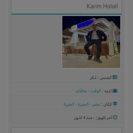
Karim Holail
الجنس : ذكر
لديـه :
الوقت
-
علاقات
المكان :
مصر
-
الجيزة
-
الجيزة
آخر ظهور: : منذ 4 اشهر