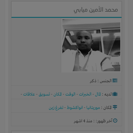
محمد الأمين ميابي
الجنس : ذكر
لديـه :
المال
-
الخبرات
-
الوقت
-
المكان
-
تسويق
-
علاقات
-
شركة أو مصنع أو ورشة
المكان :
موريتانيا
-
انواكشوط
-
تفرغ زين
آخر ظهور: : منذ 4 اشهر