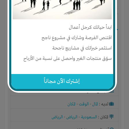
آخر ظهور: : منذ 3 اشهر
ابو محمد
ابدأ حياتك كرجل أعمال
اقتنص الفرصة وشارك في مشروع ناجح
استثمر خبراتك في مشاريع ناجحة
سوّق منتجات الغير واحصل على نسبة من الأرباح
إشترك الآن مجاناً
الجنس : ذكر
لديـه :
المال
-
الوقت
-
المكان
المكان :
السعودية
-
الرياض
-
الرياض