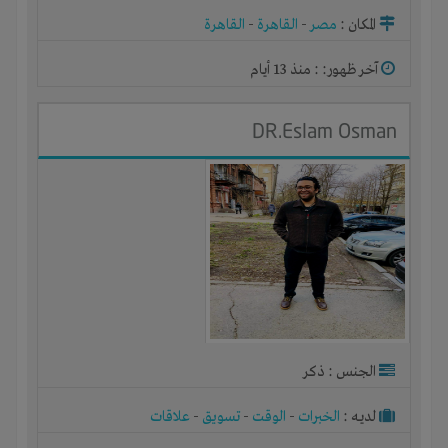
المكان :
مصر
-
القاهرة
-
القاهرة
آخر ظهور: : منذ 13 أيام
DR.Eslam Osman
الجنس : ذكر
لديـه :
الخبرات
-
الوقت
-
تسويق
-
علاقات