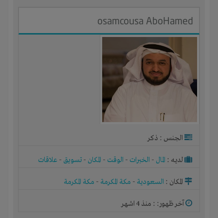
osamcousa AboHamed
الجنس : ذكر
لديـه :
المال
-
الخبرات
-
الوقت
-
المكان
-
تسويق
-
علاقات
المكان :
السعودية
-
مكة المكرمة
-
مكة المكرمة
آخر ظهور: : منذ 4 اشهر