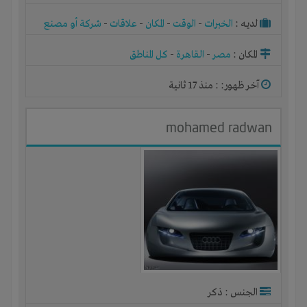
لديـه :
الخبرات
-
الوقت
-
المكان
-
علاقات
-
شركة أو مصنع
أو ورشة
المكان :
مصر
-
القاهرة
-
كل المناطق
آخر ظهور: : منذ 17 ثانية
mohamed radwan
الجنس : ذكر