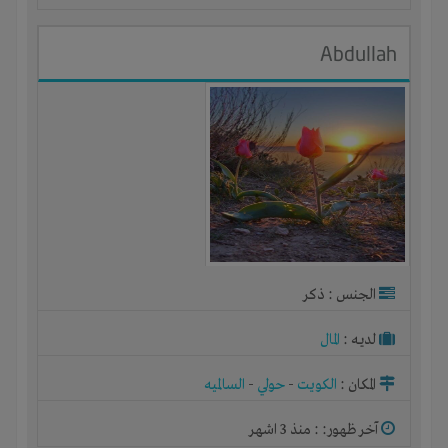
Abdullah
الجنس : ذكر
لديـه :
المال
المكان :
الكويت
-
حولي
-
السالميه
آخر ظهور: : منذ 3 اشهر