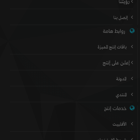
رؤيتنا
إتصل بنا
روابط هامة
باقات إنتج المميزة
إعلن على إنتج
المدونة
المنتدي
خدمات إنتج
الأفلييت