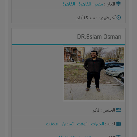
المكان :
مصر
-
القاهرة
-
القاهرة
آخر ظهور: : منذ 15 أيام
DR.Eslam Osman
الجنس : ذكر
لديـه :
الخبرات
-
الوقت
-
تسويق
-
علاقات