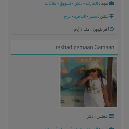
لديـه :
الخبرات
-
المكان
-
تسويق
-
علاقات
المكان :
مصر
-
القاهرة
-
المرج
آخر ظهور: : منذ 2 أيام
rashad.gamaan Gamaan
الجنس : ذكر