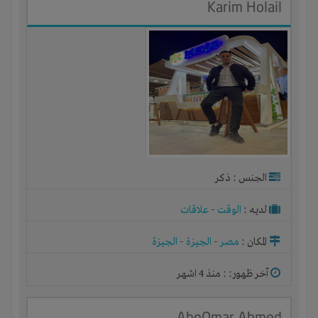
Karim Holail
الجنس : ذكر
لديـه :
الوقت
-
علاقات
المكان :
مصر
-
الجيزة
-
الجيزة
آخر ظهور: : منذ 4 اشهر
AboOmar Ahmed