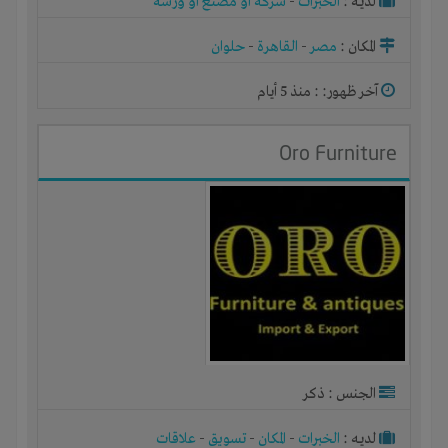
لديـه :
الخبرات
-
شركة أو مصنع أو ورشة
المكان :
مصر
-
القاهرة
-
حلوان
آخر ظهور: : منذ 5 أيام
Oro Furniture
الجنس : ذكر
لديـه :
الخبرات
-
المكان
-
تسويق
-
علاقات