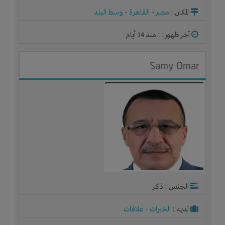
المكان :
مصر
-
القاهرة
-
وسط البلد
آخر ظهور: : منذ 14 أيام
Samy Omar
الجنس : ذكر
لديـه :
الخبرات
-
علاقات