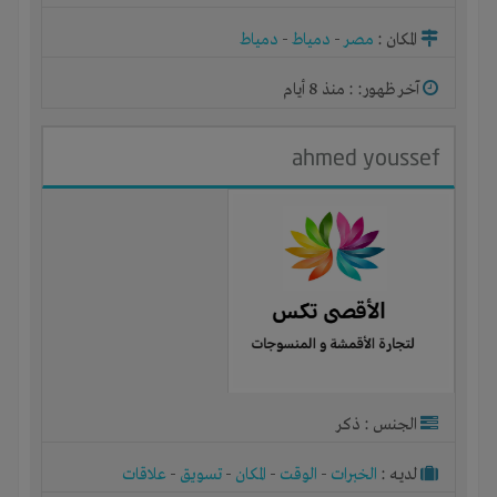
المكان :
مصر
-
دمياط
-
دمياط
آخر ظهور: : منذ 8 أيام
ahmed youssef
الجنس : ذكر
لديـه :
الخبرات
-
الوقت
-
المكان
-
تسويق
-
علاقات