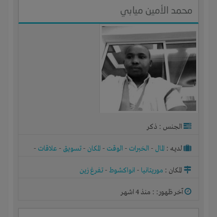
محمد الأمين ميابي
الجنس : ذكر
لديـه :
المال
-
الخبرات
-
الوقت
-
المكان
-
تسويق
-
علاقات
-
شركة أو مصنع أو ورشة
المكان :
موريتانيا
-
انواكشوط
-
تفرغ زين
آخر ظهور: : منذ 4 اشهر