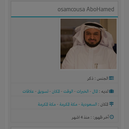
osamcousa AboHamed
الجنس : ذكر
لديـه :
المال
-
الخبرات
-
الوقت
-
المكان
-
تسويق
-
علاقات
المكان :
السعودية
-
مكة المكرمة
-
مكة المكرمة
آخر ظهور: : منذ 4 اشهر