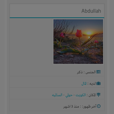
Abdullah
الجنس : ذكر
لديـه :
المال
المكان :
الكويت
-
حولي
-
السالميه
آخر ظهور: : منذ 3 اشهر