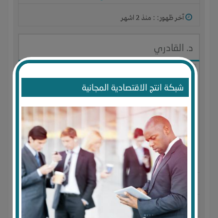
آخر ظهور: : منذ 2 اشهر
د. القادري
شبكة انتج الاقتصادية المجانية
الجنس : ذكر
لديـه :
الوقت
-
المكان
-
علاقات
المكان :
سلطنة عمان
-
مسقط
-
مسقط