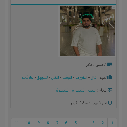
الجنس : ذكر
لديـه :
المال
-
الخبرات
-
الوقت
-
المكان
-
تسويق
-
علاقات
المكان :
مصر
-
المنصورة
-
المنصورة
آخر ظهور: : منذ 5 اشهر
11
10
9
8
7
6
5
4
3
2
1