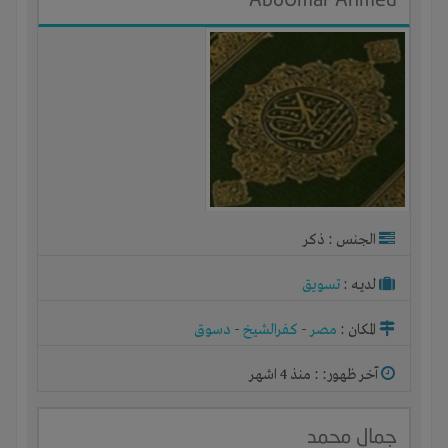
الجنس : ذكر
لديـه :
تسويق
المكان :
مصر
-
كفرالشيخ
-
دسوق
آخر ظهور: : منذ 4 اشهر
جمال محمد