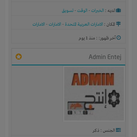
لديـه :
الخبرات
-
الوقت
-
تسويق
المكان :
الامارات العربية المتحدة
-
الامارات
-
الامارات
آخر ظهور: : منذ 1 يوم
Admin Entej
الجنس : ذكر