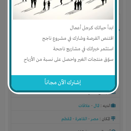
آخر ظهور: : منذ 3 اشهر
Ibrahim Mostafa
ابدأ حياتك كرجل أعمال
اقتنص الفرصة وشارك في مشروع ناجح
استثمر خبراتك في مشاريع ناجحة
سوّق منتجات الغير واحصل على نسبة من الأرباح
إشترك الآن مجاناً
الجنس : ذكر
لديـه :
المال
-
علاقات
المكان :
مصر
-
القاهرة
-
المقطم