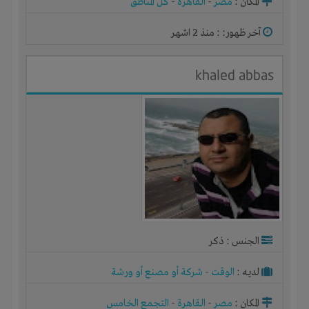
المكان :
مصر
-
القاهرة
-
كل المناطق
آخر ظهور: : منذ 2 اشهر
khaled abbas
الجنس : ذكر
لديـه :
الوقت
-
شركة أو مصنع أو ورشة
المكان :
مصر
-
القاهرة
-
التجمع الخامس