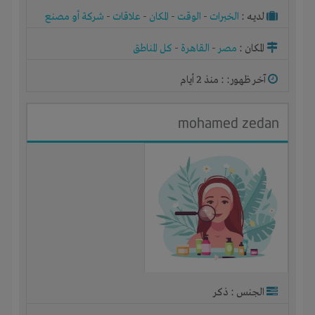
لديـه :
الخبرات
-
الوقت
-
المكان
-
علاقات
-
شركة أو مصنع
أو ورشة
المكان :
مصر
-
القاهرة
-
كل المناطق
آخر ظهور: : منذ 2 أيام
mohamed zedan
الجنس : ذكر