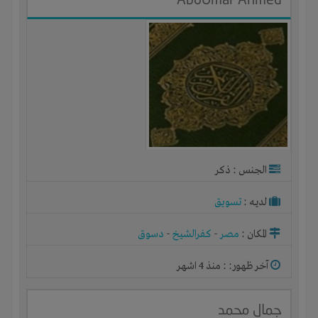
الجنس : ذكر
لديـه :
تسويق
المكان :
مصر
-
كفرالشيخ
-
دسوق
آخر ظهور: : منذ 4 اشهر
جمال محمد