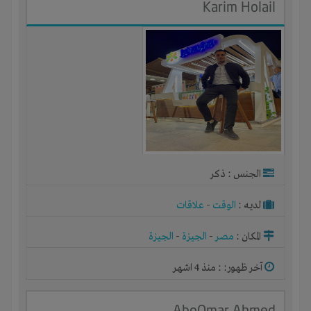
Karim Holail
الجنس : ذكر
لديـه :
الوقت
-
علاقات
المكان :
مصر
-
الجيزة
-
الجيزة
آخر ظهور: : منذ 4 اشهر
AboOmar Ahmed