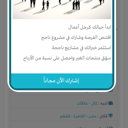
آخر ظهور: : منذ 3 اشهر
Ibrahim Mostafa
ابدأ حياتك كرجل أعمال
اقتنص الفرصة وشارك في مشروع ناجح
استثمر خبراتك في مشاريع ناجحة
سوّق منتجات الغير واحصل على نسبة من الأرباح
إشترك الآن مجاناً
الجنس : ذكر
لديـه :
المال
-
علاقات
المكان :
مصر
-
القاهرة
-
المقطم