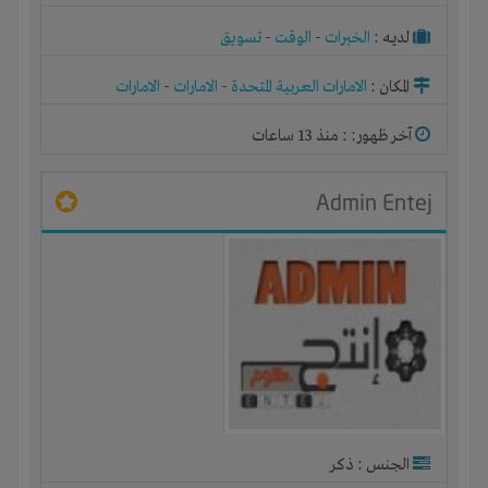
لديـه :
الخبرات
-
الوقت
-
تسويق
المكان :
الامارات العربية المتحدة
-
الامارات
-
الامارات
آخر ظهور: : منذ 13 ساعات
Admin Entej
الجنس : ذكر