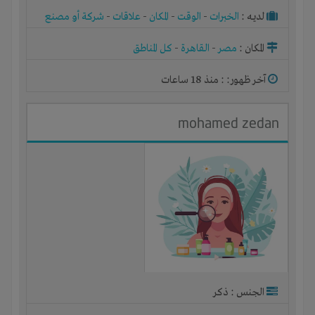
لديـه :
الخبرات
-
الوقت
-
المكان
-
علاقات
-
شركة أو مصنع
أو ورشة
المكان :
مصر
-
القاهرة
-
كل المناطق
آخر ظهور: : منذ 18 ساعات
mohamed zedan
الجنس : ذكر