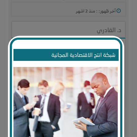
آخر ظهور: : منذ 2 اشهر
د. القادري
شبكة انتج الاقتصادية المجانية
الجنس : ذكر
لديـه :
الوقت
-
المكان
-
علاقات
المكان :
سلطنة عمان
-
مسقط
-
مسقط