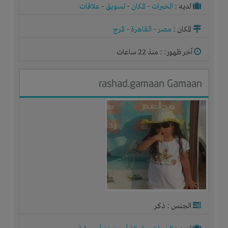
لديـه :
الخبرات
-
المكان
-
تسويق
-
علاقات
المكان :
مصر
-
القاهرة
-
المرج
آخر ظهور: : منذ 22 ساعات
rashad.gamaan Gamaan
الجنس : ذكر