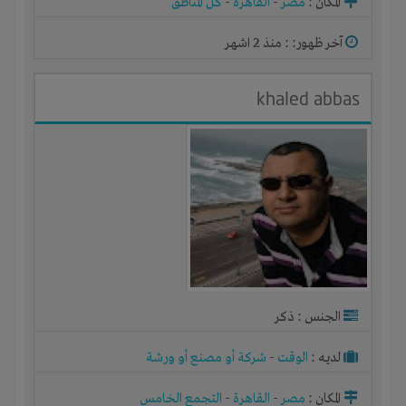
المكان :
مصر
-
القاهرة
-
كل المناطق
آخر ظهور: : منذ 2 اشهر
khaled abbas
الجنس : ذكر
لديـه :
الوقت
-
شركة أو مصنع أو ورشة
المكان :
مصر
-
القاهرة
-
التجمع الخامس