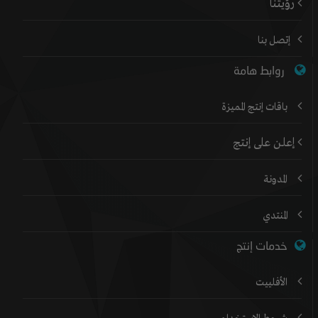
رؤيتنا
إتصل بنا
روابط هامة
باقات إنتج المميزة
إعلن على إنتج
المدونة
المنتدي
خدمات إنتج
الأفلييت