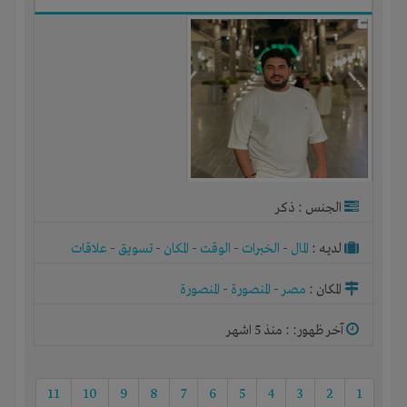
الجنس : ذكر
لديـه :
المال
-
الخبرات
-
الوقت
-
المكان
-
تسويق
-
علاقات
المكان :
مصر
-
المنصورة
-
المنصورة
آخر ظهور: : منذ 5 اشهر
11
10
9
8
7
6
5
4
3
2
1