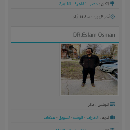
المكان :
مصر
-
القاهرة
-
القاهرة
آخر ظهور: : منذ 14 أيام
DR.Eslam Osman
الجنس : ذكر
لديـه :
الخبرات
-
الوقت
-
تسويق
-
علاقات