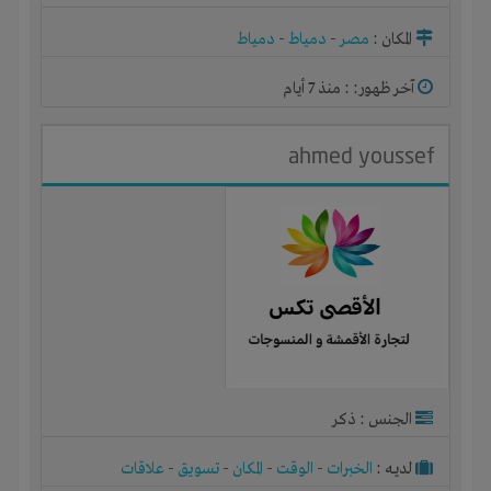
المكان :
مصر
-
دمياط
-
دمياط
آخر ظهور: : منذ 7 أيام
ahmed youssef
الجنس : ذكر
لديـه :
الخبرات
-
الوقت
-
المكان
-
تسويق
-
علاقات