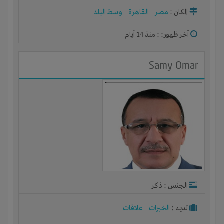
المكان :
مصر
-
القاهرة
-
وسط البلد
آخر ظهور: : منذ 14 أيام
Samy Omar
الجنس : ذكر
لديـه :
الخبرات
-
علاقات