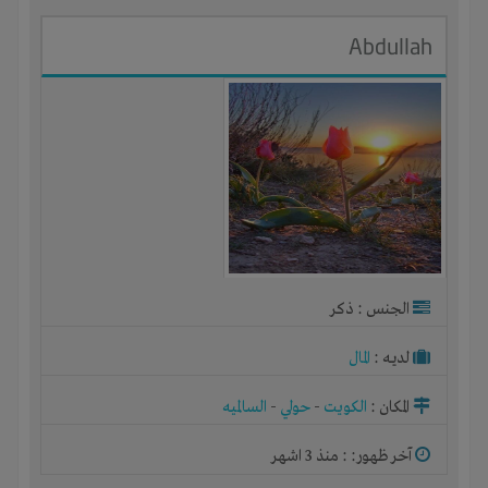
Abdullah
الجنس : ذكر
لديـه :
المال
المكان :
الكويت
-
حولي
-
السالميه
آخر ظهور: : منذ 3 اشهر