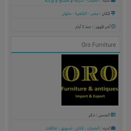
لديـه :
الخبرات
-
شركة أو مصنع أو ورشة
المكان :
مصر
-
القاهرة
-
حلوان
آخر ظهور: : منذ 5 أيام
Oro Furniture
الجنس : ذكر
لديـه :
الخبرات
-
المكان
-
تسويق
-
علاقات