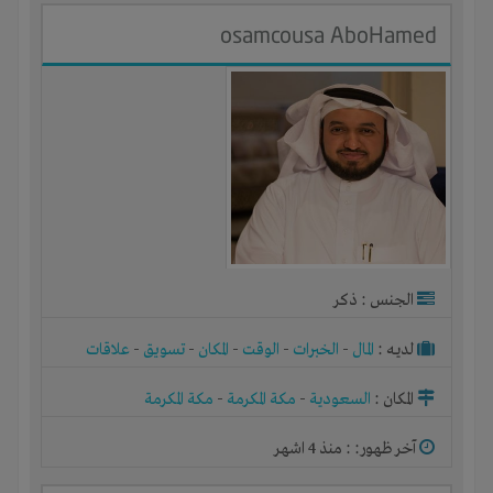
osamcousa AboHamed
الجنس : ذكر
لديـه :
المال
-
الخبرات
-
الوقت
-
المكان
-
تسويق
-
علاقات
المكان :
السعودية
-
مكة المكرمة
-
مكة المكرمة
آخر ظهور: : منذ 4 اشهر