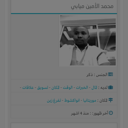
محمد الأمين ميابي
الجنس : ذكر
لديـه :
المال
-
الخبرات
-
الوقت
-
المكان
-
تسويق
-
علاقات
-
شركة أو مصنع أو ورشة
المكان :
موريتانيا
-
انواكشوط
-
تفرغ زين
آخر ظهور: : منذ 4 اشهر