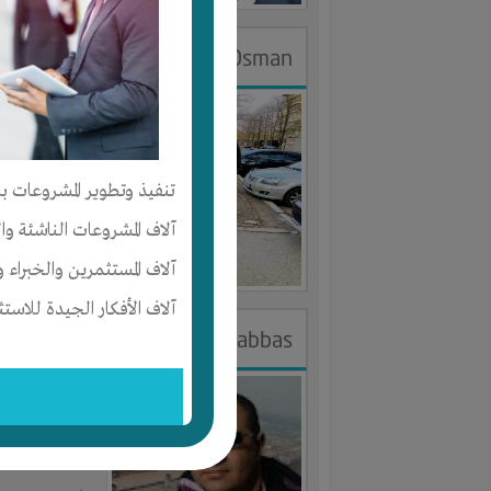
DR.Eslam Osman
الجنس : ذك
لديـه :
الخبر
تنفيذ وتطوير المشروعات با
المكان :
مصر
آلاف المشروعات الناشئة وا
آخر ظهور: : منذ 
آلاف المستثمرين والخبراء و
آلاف الأفكار الجيدة للاستث
khaled abbas
الجنس : ذك
لديـه :
الوقت