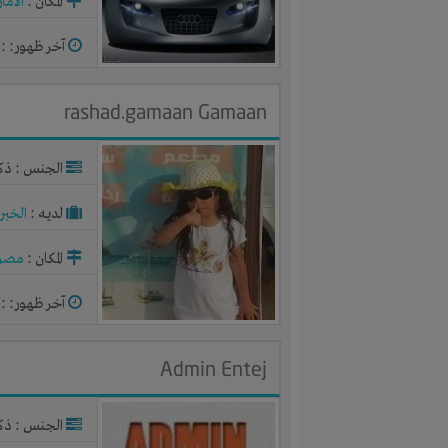
المكان :
الاما
آخر ظهور: : منذ 15
rashad.gamaan Gamaan
الجنس : ذك
لديـه :
الخبر
المكان :
مصر
آخر ظهور: : منذ 
Admin Entej
الجنس : ذك