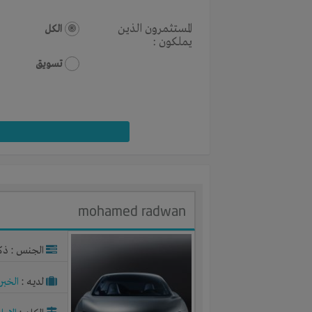
المستثمرون الذين
الكل
يملكون :
تسويق
mohamed radwan
الجنس : ذك
لديـه :
الخبر