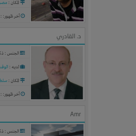
المكان :
مصر
آخر ظهور: : منذ 
د. القادري
الجنس : ذك
لديـه :
الوقت
المكان :
سلطن
آخر ظهور: : منذ 
Amr
الجنس : ذك