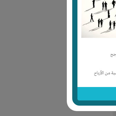
جح
 من الأرباح