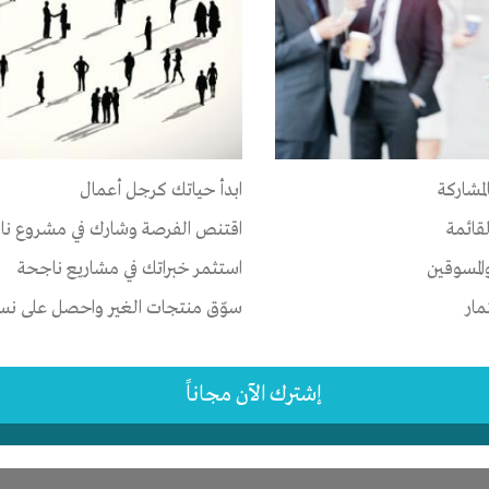
ر
ات
-
الوقت
-
تسويق
-
علاقات
لمشاركة
ابدأ حياتك كرجل أعمال
-
القاهرة
-
كل المناطق
لقائمة
اقتنص الفرصة وشارك في مشروع نا
2 اشهر
المسوقين
استثمر خبراتك في مشاريع ناجحة
مار
سوّق منتجات الغير واحصل على نسبة
إشترك الآن مجاناً
ر
-
شركة أو مصنع أو ورشة