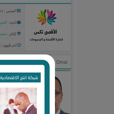
الجنس : ذك
لديـه :
الخبر
المكان :
مصر
آخر ظهور: : منذ 1
Samy Omar
الجنس : ذك
شبكة انتج الاقتصادية 
لديـه :
الخبر
المكان :
مصر
آخر ظهور: : منذ 2