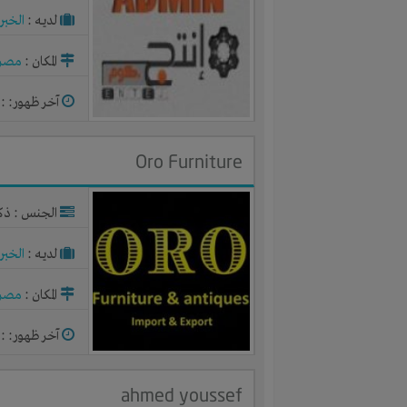
لديـه :
الخبر
المكان :
مصر
آخر ظهور: : منذ 
Oro Furniture
الجنس : ذك
لديـه :
الخبر
المكان :
مصر
آخر ظهور: : منذ 
ahmed youssef