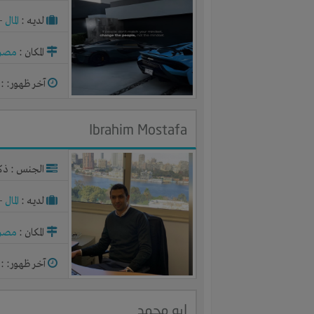
لديـه :
المال
-
المكان :
مصر
آخر ظهور: : منذ 
Ibrahim Mostafa
الجنس : ذك
لديـه :
المال
-
المكان :
مصر
آخر ظهور: : منذ 
ابو محمد