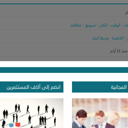
ر
ات
-
الوقت
-
المكان
-
تسويق
-
علاقات
-
القاهرة
-
وسط البلد
1 أيام
ر
المجانية
انضم إلى آلاف المستثمرين
ات
-
علاقات
-
القاهرة
-
القاهرة
1 أيام