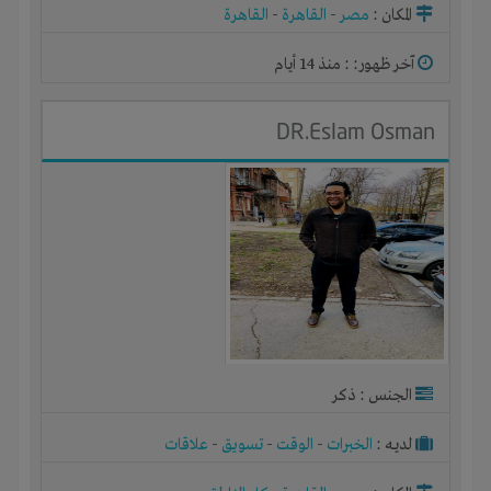
المكان :
مصر
-
القاهرة
-
القاهرة
آخر ظهور: : منذ 14 أيام
DR.Eslam Osman
الجنس : ذكر
لديـه :
الخبرات
-
الوقت
-
تسويق
-
علاقات