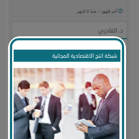
آخر ظهور: : منذ 2 اشهر
د. القادري
شبكة انتج الاقتصادية المجانية
الجنس : ذكر
لديـه :
الوقت
-
المكان
-
علاقات
المكان :
سلطنة عمان
-
مسقط
-
مسقط