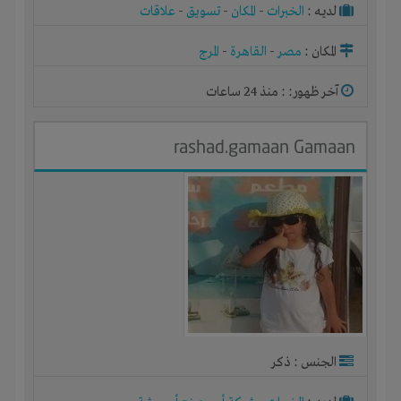
لديـه :
الخبرات
-
المكان
-
تسويق
-
علاقات
المكان :
مصر
-
القاهرة
-
المرج
آخر ظهور: : منذ 24 ساعات
rashad.gamaan Gamaan
الجنس : ذكر