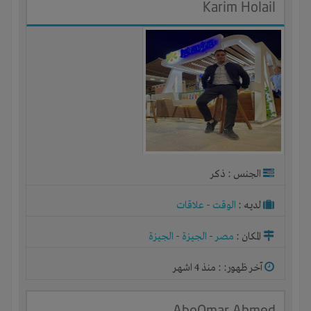
Karim Holail
الجنس : ذكر
لديـه :
الوقت
-
علاقات
المكان :
مصر
-
الجيزة
-
الجيزة
آخر ظهور: : منذ 4 اشهر
AboOmar Ahmed