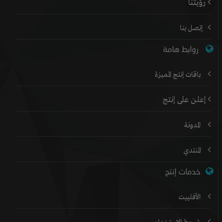
رؤيتنا
إتصل بنا
روابط هامة
باقات إنتج المميزة
إعلن على إنتج
المدونة
المنتدي
خدمات إنتج
الأفلييت