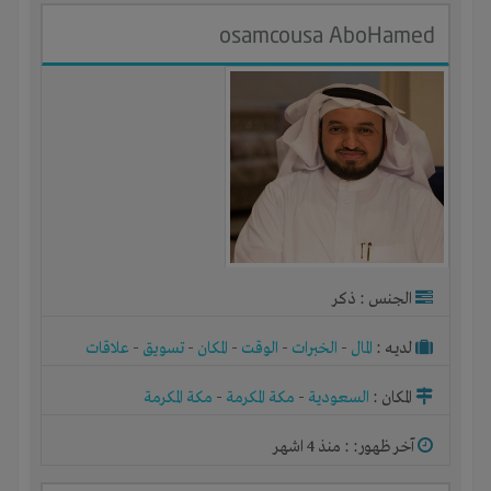
osamcousa AboHamed
الجنس : ذكر
لديـه :
المال
-
الخبرات
-
الوقت
-
المكان
-
تسويق
-
علاقات
المكان :
السعودية
-
مكة المكرمة
-
مكة المكرمة
آخر ظهور: : منذ 4 اشهر