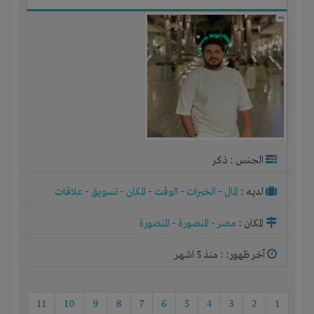
الجنس : ذكر
لديـه :
المال
-
الخبرات
-
الوقت
-
المكان
-
تسويق
-
علاقات
المكان :
مصر
-
المنصورة
-
المنصورة
آخر ظهور: : منذ 5 اشهر
11
10
9
8
7
6
5
4
3
2
1