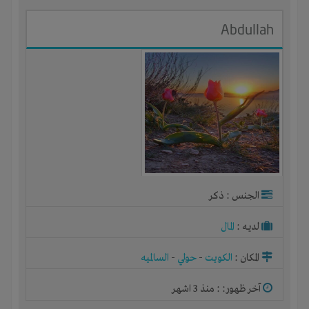
Abdullah
الجنس : ذكر
لديـه :
المال
المكان :
الكويت
-
حولي
-
السالميه
آخر ظهور: : منذ 3 اشهر