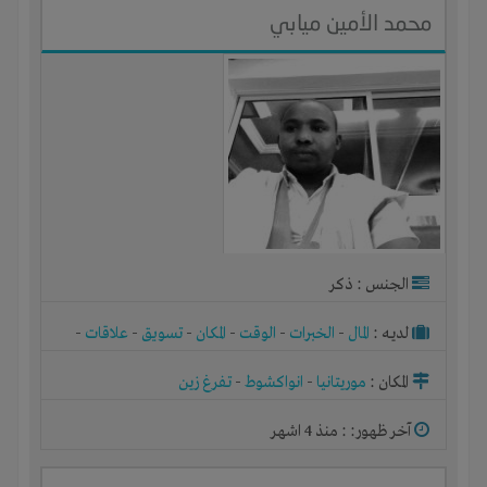
محمد الأمين ميابي
الجنس : ذكر
لديـه :
المال
-
الخبرات
-
الوقت
-
المكان
-
تسويق
-
علاقات
-
شركة أو مصنع أو ورشة
المكان :
موريتانيا
-
انواكشوط
-
تفرغ زين
آخر ظهور: : منذ 4 اشهر