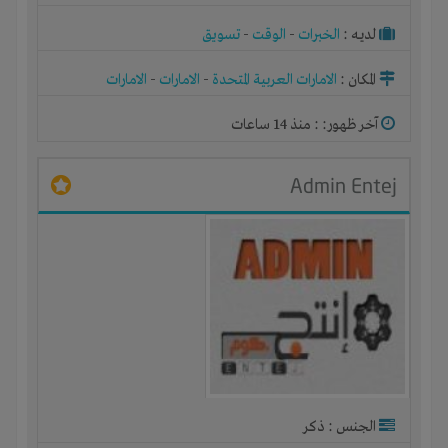
لديـه :
الخبرات
-
الوقت
-
تسويق
المكان :
الامارات العربية المتحدة
-
الامارات
-
الامارات
آخر ظهور: : منذ 14 ساعات
Admin Entej
الجنس : ذكر