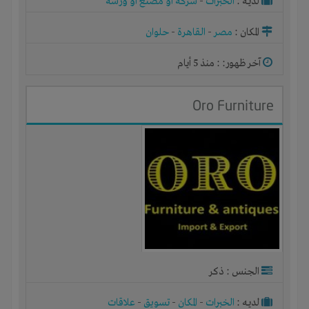
لديـه :
الخبرات
-
شركة أو مصنع أو ورشة
المكان :
مصر
-
القاهرة
-
حلوان
آخر ظهور: : منذ 5 أيام
Oro Furniture
الجنس : ذكر
لديـه :
الخبرات
-
المكان
-
تسويق
-
علاقات