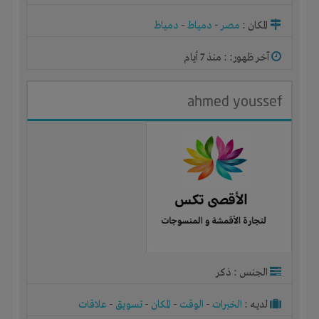
المكان :
مصر
-
دمياط
-
دمياط
آخر ظهور: : منذ 7 أيام
ahmed youssef
الجنس : ذكر
لديـه :
الخبرات
-
الوقت
-
المكان
-
تسويق
-
علاقات