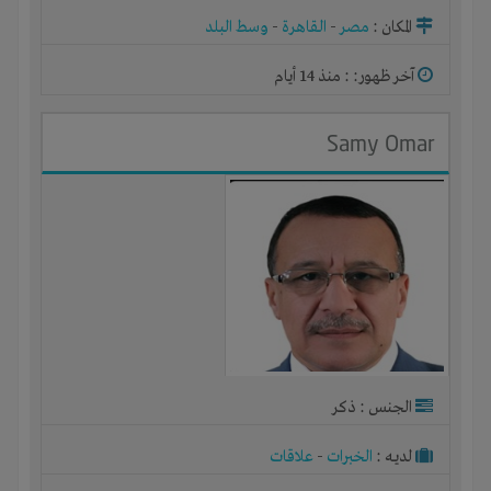
المكان :
مصر
-
القاهرة
-
وسط البلد
آخر ظهور: : منذ 14 أيام
Samy Omar
الجنس : ذكر
لديـه :
الخبرات
-
علاقات