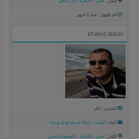
المكان :
مصر
-
القاهرة
-
كل المناطق
آخر ظهور: : منذ 2 اشهر
khaled abbas
الجنس : ذكر
لديـه :
الوقت
-
شركة أو مصنع أو ورشة
المكان :
مصر
-
القاهرة
-
التجمع الخامس