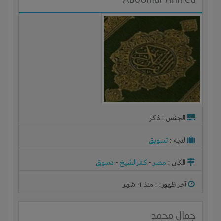
الجنس : ذكر
لديـه :
تسويق
المكان :
مصر
-
كفرالشيخ
-
دسوق
آخر ظهور: : منذ 4 اشهر
جمال محمد