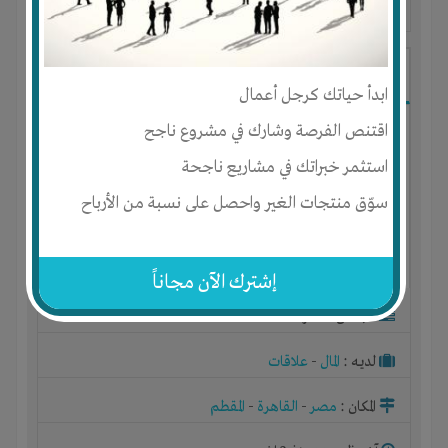
آخر ظهور: : منذ 3 اشهر
Ibrahim Mostafa
ابدأ حياتك كرجل أعمال
اقتنص الفرصة وشارك في مشروع ناجح
استثمر خبراتك في مشاريع ناجحة
سوّق منتجات الغير واحصل على نسبة من الأرباح
إشترك الآن مجاناً
الجنس : ذكر
لديـه :
المال
-
علاقات
المكان :
مصر
-
القاهرة
-
المقطم