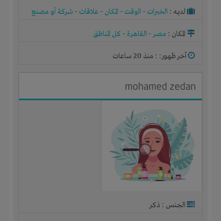
لديـه :
الخبرات
-
الوقت
-
المكان
-
علاقات
-
شركة أو مصنع
أو ورشة
المكان :
مصر
-
القاهرة
-
كل المناطق
آخر ظهور: : منذ 20 ساعات
mohamed zedan
الجنس : ذكر