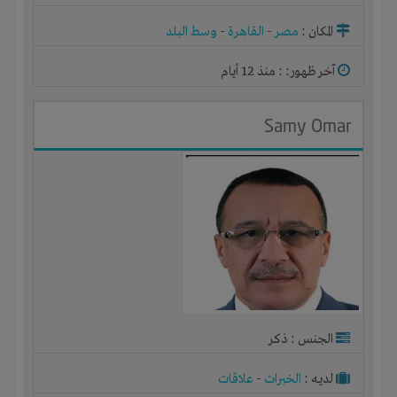
المكان :
مصر
-
القاهرة
-
وسط البلد
آخر ظهور: : منذ 12 أيام
Samy Omar
الجنس : ذكر
لديـه :
الخبرات
-
علاقات