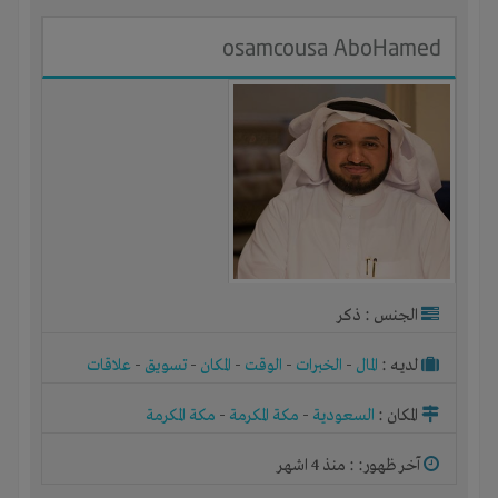
osamcousa AboHamed
الجنس : ذكر
لديـه :
المال
-
الخبرات
-
الوقت
-
المكان
-
تسويق
-
علاقات
المكان :
السعودية
-
مكة المكرمة
-
مكة المكرمة
آخر ظهور: : منذ 4 اشهر