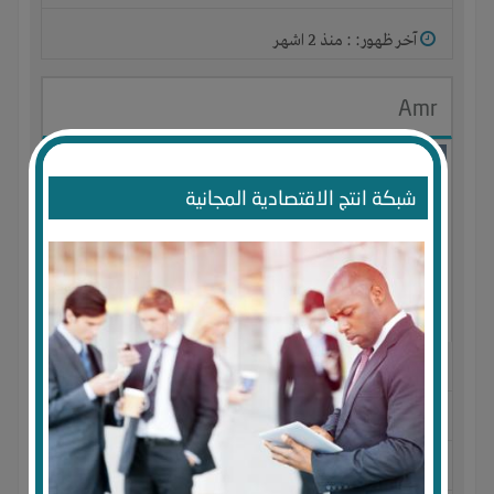
آخر ظهور: : منذ 2 اشهر
Amr
شبكة انتج الاقتصادية المجانية
الجنس : ذكر
لديـه :
المال
-
الخبرات
-
الوقت
المكان :
مصر
-
الإسكندرية
-
ميامى