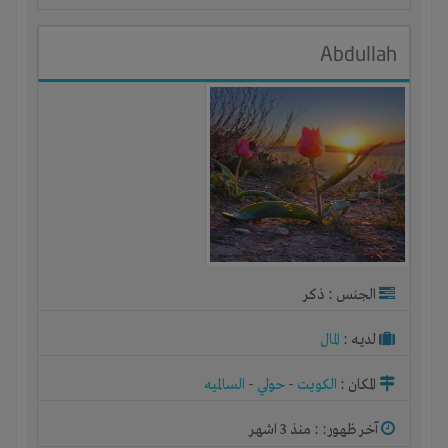
Abdullah
الجنس : ذكر
لديـه :
المال
المكان :
الكويت
-
حولي
-
السالميه
آخر ظهور: : منذ 3 اشهر