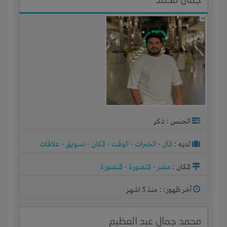
الجنس : ذكر
لديـه :
المال
-
الخبرات
-
الوقت
-
المكان
-
تسويق
-
علاقات
المكان :
مصر
-
المنصورة
-
المنصورة
آخر ظهور: : منذ 5 اشهر
محمد جمال عبد العظيم