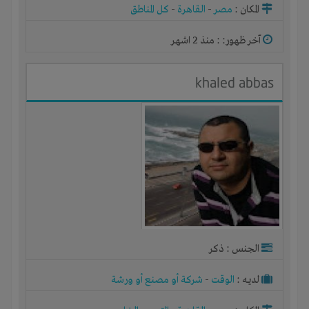
المكان :
مصر
-
القاهرة
-
كل المناطق
آخر ظهور: : منذ 2 اشهر
khaled abbas
الجنس : ذكر
لديـه :
الوقت
-
شركة أو مصنع أو ورشة