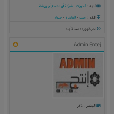
لديـه :
الخبرات
-
شركة أو مصنع أو ورشة
المكان :
مصر
-
القاهرة
-
حلوان
آخر ظهور: : منذ 3 أيام
Admin Entej
الجنس : ذكر