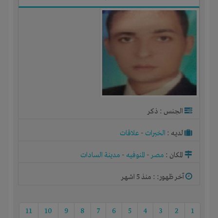
الجنس : ذكر
لديـه :
الخبرات
-
علاقات
المكان :
مصر
-
المنوفيه
-
مدينة السادات
آخر ظهور: : منذ 5 اشهر
11
10
9
8
7
6
5
4
3
2
1