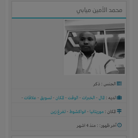
محمد الأمين ميابي
الجنس : ذكر
لديـه :
المال
-
الخبرات
-
الوقت
-
المكان
-
تسويق
-
علاقات
-
شركة أو مصنع أو ورشة
المكان :
موريتانيا
-
انواكشوط
-
تفرغ زين
آخر ظهور: : منذ 4 اشهر