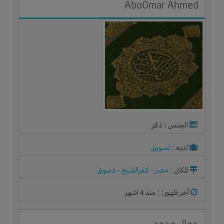
AboOmar Ahmed
الجنس : ذكر
لديـه :
تسويق
المكان :
مصر
-
كفرالشيخ
-
دسوق
آخر ظهور: : منذ 4 اشهر
جمال محمد