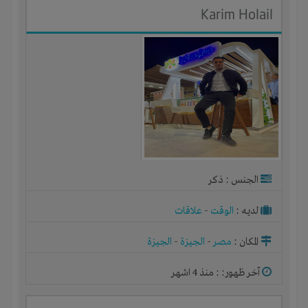
Karim Holail
الجنس : ذكر
لديـه :
الوقت
-
علاقات
المكان :
مصر
-
الجيزة
-
الجيزة
آخر ظهور: : منذ 4 اشهر