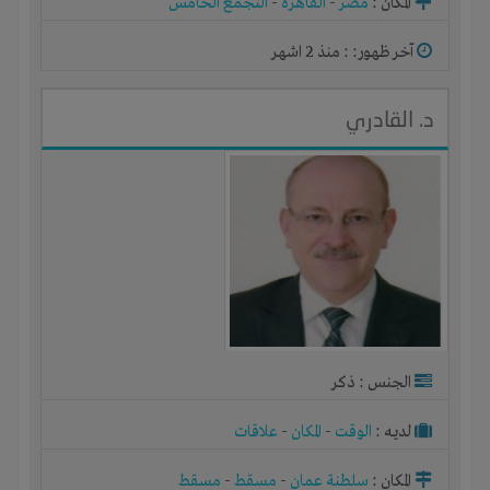
المكان :
مصر
-
القاهرة
-
التجمع الخامس
آخر ظهور: : منذ 2 اشهر
د. القادري
الجنس : ذكر
لديـه :
الوقت
-
المكان
-
علاقات
المكان :
سلطنة عمان
-
مسقط
-
مسقط