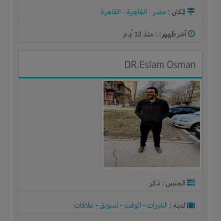
المكان :
مصر
-
القاهرة
-
القاهرة
آخر ظهور: : منذ 12 أيام
DR.Eslam Osman
الجنس : ذكر
لديـه :
الخبرات
-
الوقت
-
تسويق
-
علاقات