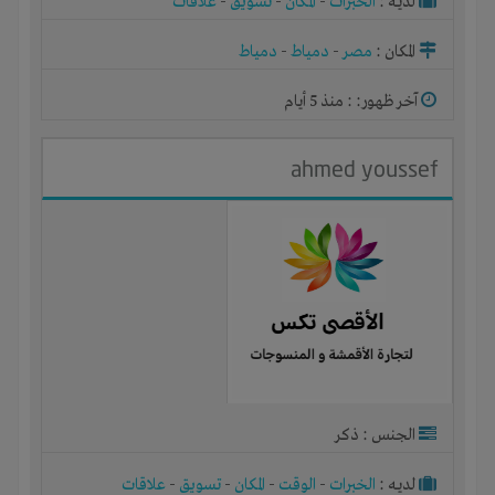
لديـه :
الخبرات
-
المكان
-
تسويق
-
علاقات
المكان :
مصر
-
دمياط
-
دمياط
آخر ظهور: : منذ 5 أيام
ahmed youssef
الجنس : ذكر
لديـه :
الخبرات
-
الوقت
-
المكان
-
تسويق
-
علاقات