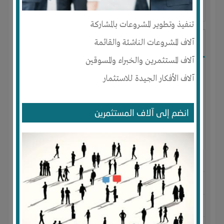
آخر ظهور: : منذ 3 اشهر
تنفيذ وتطوير المشروعات بالمشاركة
Ibrahim Mostafa
آلاف المشروعات الناشئة والقائمة
آلاف المستثمرين والخبراء والمسوقين
آلاف الأفكار الجيدة للاستثمار
انضم إلى آلاف المستثمرين
الجنس : ذكر
لديـه :
المال
-
علاقات
المكان :
مصر
-
القاهرة
-
المقطم