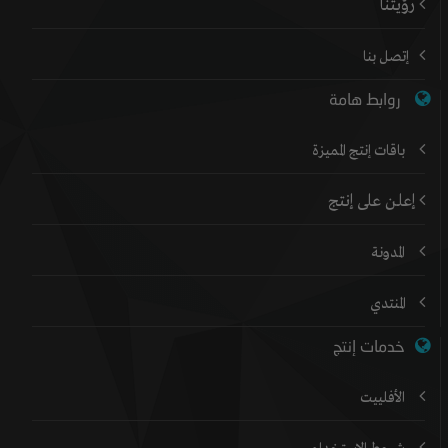
رؤيتنا
إتصل بنا
روابط هامة
باقات إنتج المميزة
إعلن على إنتج
المدونة
المنتدي
خدمات إنتج
الأفلييت