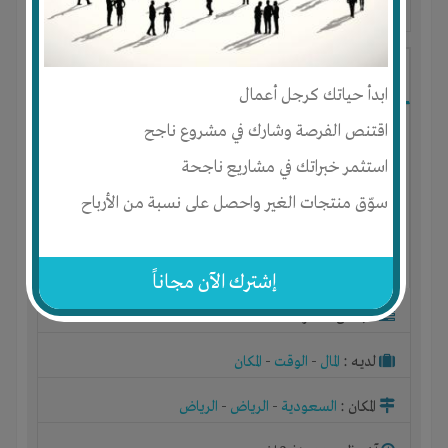
آخر ظهور: : منذ 3 اشهر
ابو محمد
ابدأ حياتك كرجل أعمال
اقتنص الفرصة وشارك في مشروع ناجح
استثمر خبراتك في مشاريع ناجحة
سوّق منتجات الغير واحصل على نسبة من الأرباح
إشترك الآن مجاناً
الجنس : ذكر
لديـه :
المال
-
الوقت
-
المكان
المكان :
السعودية
-
الرياض
-
الرياض