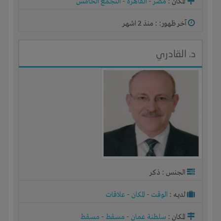
المكان :
مصر
-
القاهرة
-
التجمع الخامس
آخر ظهور: : منذ 2 اشهر
د. القادري
الجنس : ذكر
لديـه :
الوقت
-
المكان
-
علاقات
المكان :
سلطنة عمان
-
مسقط
-
مسقط