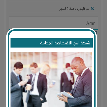
آخر ظهور: : منذ 2 اشهر
Amr
شبكة انتج الاقتصادية المجانية
الجنس : ذكر
لديـه :
المال
-
الخبرات
-
الوقت
المكان :
مصر
-
الإسكندرية
-
ميامى