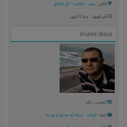
المكان :
مصر
-
القاهرة
-
كل المناطق
آخر ظهور: : منذ 2 اشهر
khaled abbas
الجنس : ذكر
لديـه :
الوقت
-
شركة أو مصنع أو ورشة