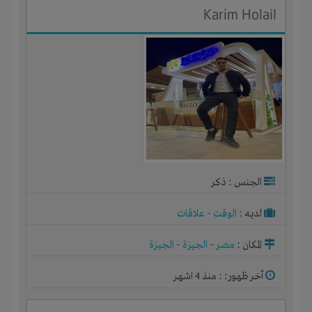
Karim Holail
الجنس : ذكر
لديـه :
الوقت
-
علاقات
المكان :
مصر
-
الجيزة
-
الجيزة
آخر ظهور: : منذ 4 اشهر