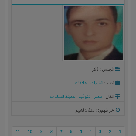
الجنس : ذكر
لديـه :
الخبرات
-
علاقات
المكان :
مصر
-
المنوفيه
-
مدينة السادات
آخر ظهور: : منذ 5 اشهر
11
10
9
8
7
6
5
4
3
2
1