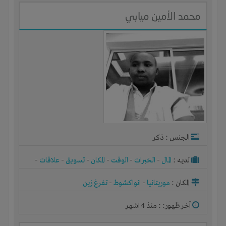
محمد الأمين ميابي
الجنس : ذكر
لديـه :
المال
-
الخبرات
-
الوقت
-
المكان
-
تسويق
-
علاقات
-
شركة أو مصنع أو ورشة
المكان :
موريتانيا
-
انواكشوط
-
تفرغ زين
آخر ظهور: : منذ 4 اشهر