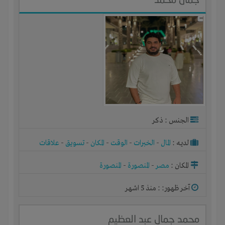
الجنس : ذكر
لديـه :
المال
-
الخبرات
-
الوقت
-
المكان
-
تسويق
-
علاقات
المكان :
مصر
-
المنصورة
-
المنصورة
آخر ظهور: : منذ 5 اشهر
محمد جمال عبد العظيم