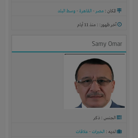
المكان :
مصر
-
القاهرة
-
وسط البلد
آخر ظهور: : منذ 11 أيام
Samy Omar
الجنس : ذكر
لديـه :
الخبرات
-
علاقات