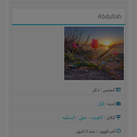
Abdullah
الجنس : ذكر
لديـه :
المال
المكان :
الكويت
-
حولي
-
السالميه
آخر ظهور: : منذ 3 اشهر