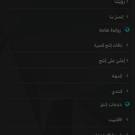
رؤيتنا
إتصل بنا
روابط هامة
باقات إنتج المميزة
إعلن على إنتج
المدونة
المنتدي
خدمات إنتج
الأفلييت