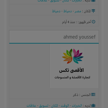
لديـه :
الخبرات
-
المكان
-
تسويق
-
علاقات
المكان :
مصر
-
دمياط
-
دمياط
آخر ظهور: : منذ 4 أيام
ahmed youssef
الجنس : ذكر
لديـه :
الخبرات
-
الوقت
-
المكان
-
تسويق
-
علاقات