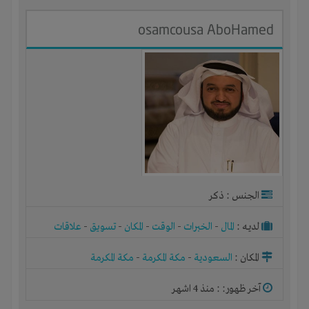
osamcousa AboHamed
الجنس : ذكر
لديـه :
المال
-
الخبرات
-
الوقت
-
المكان
-
تسويق
-
علاقات
المكان :
السعودية
-
مكة المكرمة
-
مكة المكرمة
آخر ظهور: : منذ 4 اشهر