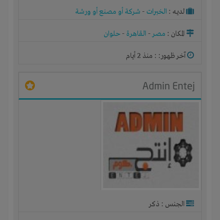
لديـه :
الخبرات
-
شركة أو مصنع أو ورشة
المكان :
مصر
-
القاهرة
-
حلوان
آخر ظهور: : منذ 2 أيام
Admin Entej
الجنس : ذكر