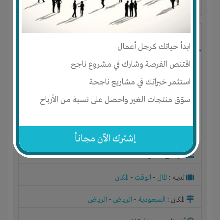
آخر ظهور: : منذ 3 اشهر
ابو محمد
ابدأ حياتك كرجل أعمال
اقتنص الفرصة وشارك في مشروع ناجح
استثمر خبراتك في مشاريع ناجحة
سوّق منتجات الغير واحصل على نسبة من الأرباح
إشترك الآن مجاناً
الجنس : ذكر
لديـه :
المال
-
الوقت
-
المكان
المكان :
السعودية
-
الرياض
-
الرياض