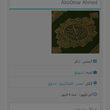
AboOmar Ahmed
الجنس : ذكر
لديـه :
تسويق
المكان :
مصر
-
كفرالشيخ
-
دسوق
آخر ظهور: : منذ 4 اشهر
جمال محمد