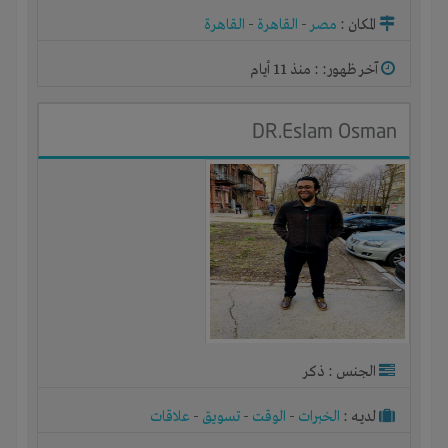
المكان :
مصر
-
القاهرة
-
القاهرة
آخر ظهور: : منذ 11 أيام
DR.Eslam Osman
الجنس : ذكر
لديـه :
الخبرات
-
الوقت
-
تسويق
-
علاقات