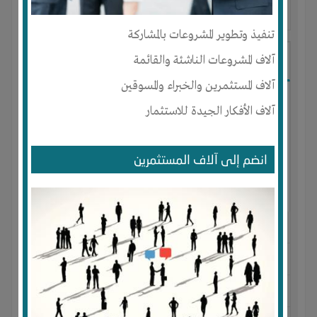
آخر ظهور: : منذ 3 اشهر
تنفيذ وتطوير المشروعات بالمشاركة
Ibrahim Mostafa
آلاف المشروعات الناشئة والقائمة
آلاف المستثمرين والخبراء والمسوقين
آلاف الأفكار الجيدة للاستثمار
انضم إلى آلاف المستثمرين
الجنس : ذكر
لديـه :
المال
-
علاقات
المكان :
مصر
-
القاهرة
-
المقطم