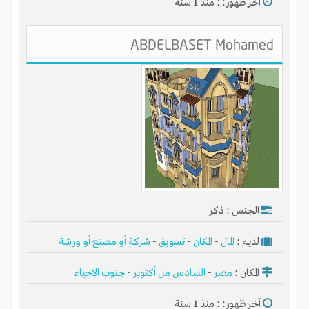
آخر ظهور: : منذ 1 سنة
ABDELBASET Mohamed
الجنس : ذكر
لديـه :
المال
-
المكان
-
تسويق
-
شركة أو مصنع أو ورشة
المكان :
مصر
-
السادس من أكتوبر
-
جنوب الاحياء
آخر ظهور: : منذ 1 سنة