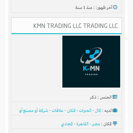
آخر ظهور: : منذ 1 سنة
تنفيذ وتطوير المشروعات بالمشاركة
KMN TRADING LLC TRADING LLC
آلاف المشروعات الناشئة والقائمة
آلاف المستثمرين والخبراء والمسوقين
آلاف الأفكار الجيدة للاستثمار
انضم إلى آلاف المستثمرين
الجنس : ذكر
لديـه :
المال
-
الخبرات
-
المكان
-
علاقات
-
شركة أو مصنع أو
ورشة
المكان :
مصر
-
القاهرة
-
المعادي