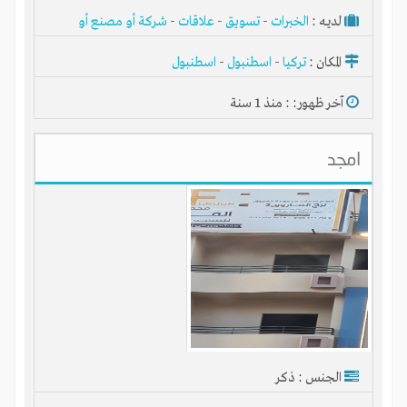
لديـه :
الخبرات
-
تسويق
-
علاقات
-
شركة أو مصنع أو
ورشة
المكان :
تركيا
-
اسطنبول
-
اسطنبول
آخر ظهور: : منذ 1 سنة
امجد
الجنس : ذكر