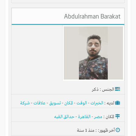
Abdulrahman Barakat
الجنس : ذكر
لديـه :
الخبرات
-
الوقت
-
المكان
-
تسويق
-
علاقات
-
شركة
أو مصنع أو ورشة
المكان :
مصر
-
القاهرة
-
حدائق القبه
آخر ظهور: : منذ 1 سنة