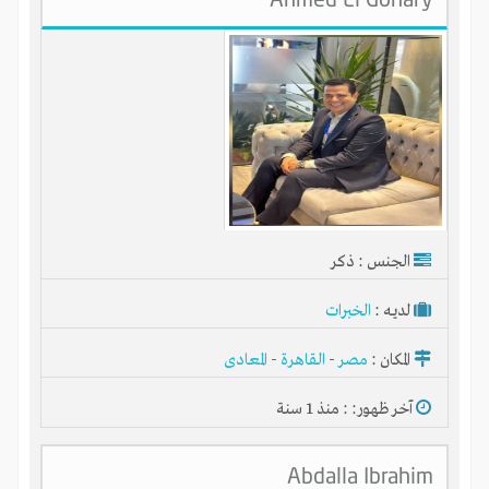
الجنس : ذكر
لديـه :
الخبرات
المكان :
مصر
-
القاهرة
-
المعادى
آخر ظهور: : منذ 1 سنة
Abdalla Ibrahim