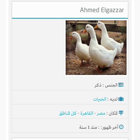
Ahmed Elgazzar
الجنس : ذكر
لديـه :
الخبرات
المكان :
مصر
-
القاهرة
-
كل المناطق
آخر ظهور: : منذ 1 سنة