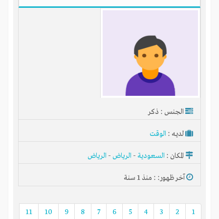
الجنس : ذكر
لديـه :
الوقت
المكان :
السعودية
-
الرياض
-
الرياض
آخر ظهور: : منذ 1 سنة
11
10
9
8
7
6
5
4
3
2
1