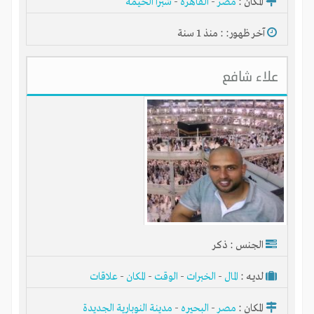
المكان :
مصر
-
القاهرة
-
شبرا الخيمه
آخر ظهور: : منذ 1 سنة
علاء شافع
الجنس : ذكر
لديـه :
المال
-
الخبرات
-
الوقت
-
المكان
-
علاقات
المكان :
مصر
-
البحيره
-
مدينة النوبارية الجديدة