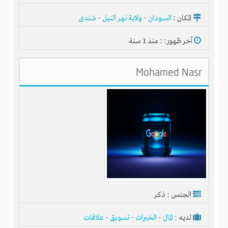
المكان :
السودان
-
ولاية نهر النيل
-
شندى
آخر ظهور: : منذ 1 سنة
Mohamed Nasr
الجنس : ذكر
لديـه :
المال
-
الخبرات
-
تسويق
-
علاقات