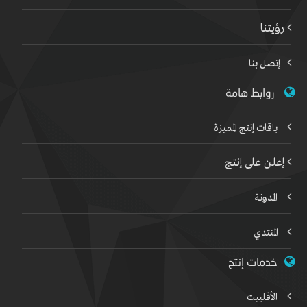
رؤيتنا
إتصل بنا
روابط هامة
باقات إنتج المميزة
إعلن على إنتج
المدونة
المنتدي
خدمات إنتج
الأفلييت