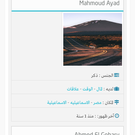
Mahmoud Ayad
الجنس : ذكر
لديـه :
المال
-
الوقت
-
علاقات
المكان :
مصر
-
الاسماعيليه
-
الاسماعيلية
آخر ظهور: : منذ 1 سنة
Ahmed El Gohary