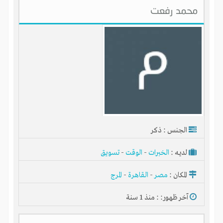
محمد رفعت
الجنس : ذكر
لديـه :
الخبرات
-
الوقت
-
تسويق
المكان :
مصر
-
القاهرة
-
المرج
آخر ظهور: : منذ 1 سنة