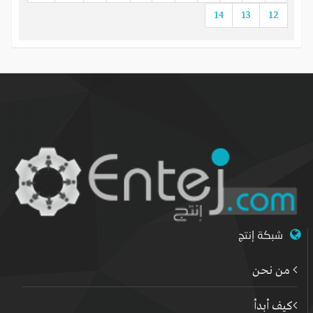
14
13
12
شبكة إنتج
من نحن
كيف أبدأ