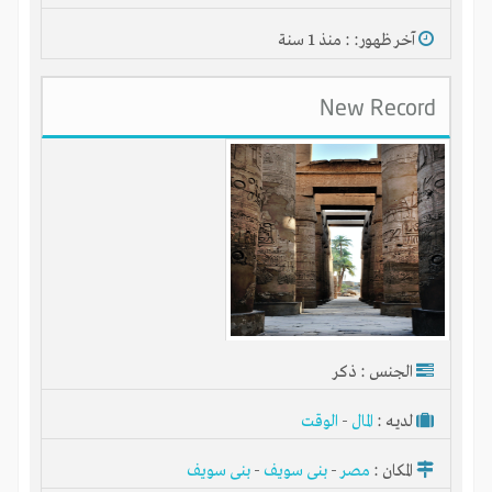
آخر ظهور: : منذ 1 سنة
New Record
شبكة انتج الاقتصادية المجانية
الجنس : ذكر
لديـه :
المال
-
الوقت
المكان :
مصر
-
بنى سويف
-
بنى سويف