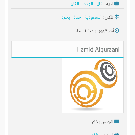
لديـه :
المال
-
الوقت
-
المكان
المكان :
السعودية
-
جدة
-
بحره
آخر ظهور: : منذ 1 سنة
Hamid Alquraani
الجنس : ذكر