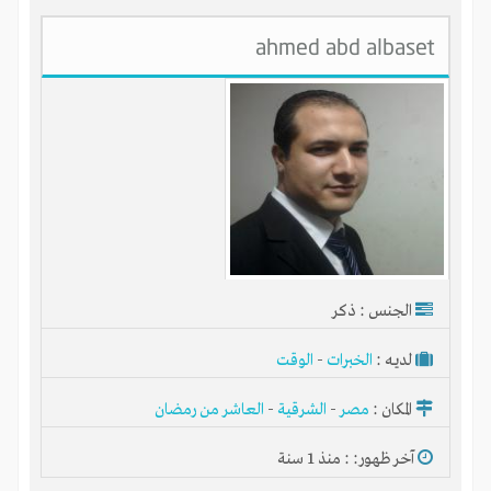
ahmed abd albaset
الجنس : ذكر
لديـه :
الخبرات
-
الوقت
المكان :
مصر
-
الشرقية
-
العاشر من رمضان
آخر ظهور: : منذ 1 سنة