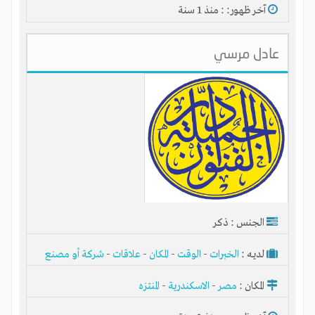
آخر ظهور: : منذ 1 سنة
عادل مرسي
ابدأ حياتك كرجل أعمال
اقتنص الفرصة وشارك في مشروع ناجح
استثمر خبراتك في مشاريع ناجحة
سوّق منتجات الغير واحصل على نسبة من الأرباح
إشترك الآن مجاناً
الجنس : ذكر
لديـه :
الخبرات
-
الوقت
-
المكان
-
علاقات
-
شركة أو مصنع
أو ورشة
المكان :
مصر
-
الاسكندرية
-
المنتزه