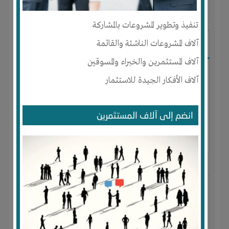
آخر ظهور: : منذ 3 اشهر
تنفيذ وتطوير المشروعات بالمشاركة
Ibrahim Mostafa
آلاف المشروعات الناشئة والقائمة
آلاف المستثمرين والخبراء والمسوقين
آلاف الأفكار الجيدة للاستثمار
انضم إلى آلاف المستثمرين
الجنس : ذكر
لديـه :
المال
-
علاقات
المكان :
مصر
-
القاهرة
-
المقطم