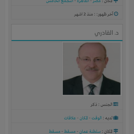
المكان :
مصر
-
القاهرة
-
التجمع الخامس
آخر ظهور: : منذ 2 اشهر
د. القادري
الجنس : ذكر
لديـه :
الوقت
-
المكان
-
علاقات
المكان :
سلطنة عمان
-
مسقط
-
مسقط