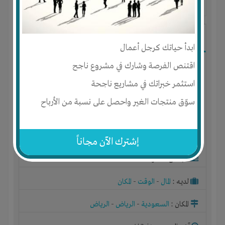
آخر ظهور: : منذ 3 اشهر
ابو محمد
ابدأ حياتك كرجل أعمال
اقتنص الفرصة وشارك في مشروع ناجح
استثمر خبراتك في مشاريع ناجحة
سوّق منتجات الغير واحصل على نسبة من الأرباح
إشترك الآن مجاناً
الجنس : ذكر
لديـه :
المال
-
الوقت
-
المكان
المكان :
السعودية
-
الرياض
-
الرياض