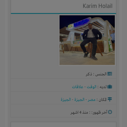
Karim Holail
الجنس : ذكر
لديـه :
الوقت
-
علاقات
المكان :
مصر
-
الجيزة
-
الجيزة
آخر ظهور: : منذ 4 اشهر