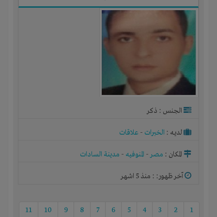
الجنس : ذكر
لديـه :
الخبرات
-
علاقات
المكان :
مصر
-
المنوفيه
-
مدينة السادات
آخر ظهور: : منذ 5 اشهر
11
10
9
8
7
6
5
4
3
2
1