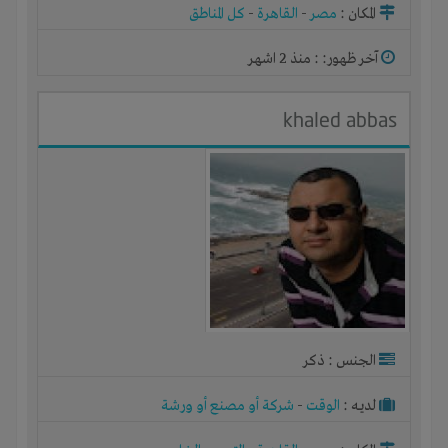
المكان :
مصر
-
القاهرة
-
كل المناطق
آخر ظهور: : منذ 2 اشهر
khaled abbas
الجنس : ذكر
لديـه :
الوقت
-
شركة أو مصنع أو ورشة