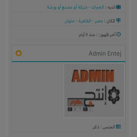
لديـه :
الخبرات
-
شركة أو مصنع أو ورشة
المكان :
مصر
-
القاهرة
-
حلوان
آخر ظهور: : منذ 3 أيام
Admin Entej
الجنس : ذكر