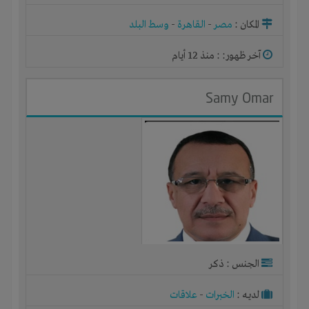
المكان :
مصر
-
القاهرة
-
وسط البلد
آخر ظهور: : منذ 12 أيام
Samy Omar
الجنس : ذكر
لديـه :
الخبرات
-
علاقات