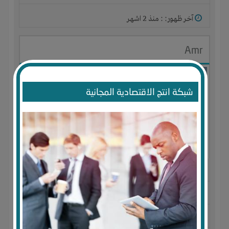
آخر ظهور: : منذ 2 اشهر
Amr
شبكة انتج الاقتصادية المجانية
الجنس : ذكر
لديـه :
المال
-
الخبرات
-
الوقت
المكان :
مصر
-
الإسكندرية
-
ميامى