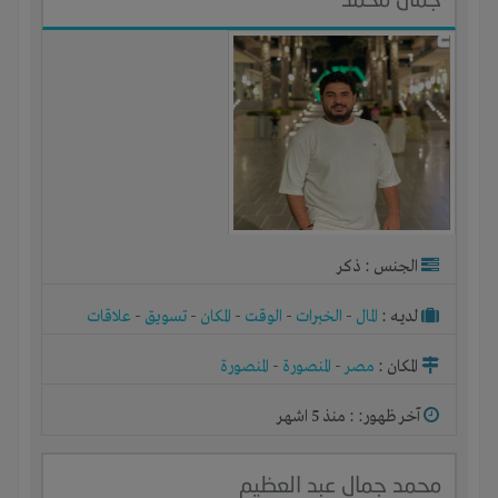
الجنس : ذكر
لديـه :
المال
-
الخبرات
-
الوقت
-
المكان
-
تسويق
-
علاقات
المكان :
مصر
-
المنصورة
-
المنصورة
آخر ظهور: : منذ 5 اشهر
محمد جمال عبد العظيم