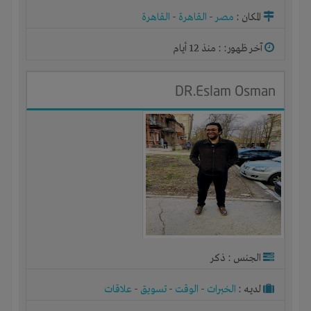
المكان :
مصر
-
القاهرة
-
القاهرة
آخر ظهور: : منذ 12 أيام
DR.Eslam Osman
الجنس : ذكر
لديـه :
الخبرات
-
الوقت
-
تسويق
-
علاقات