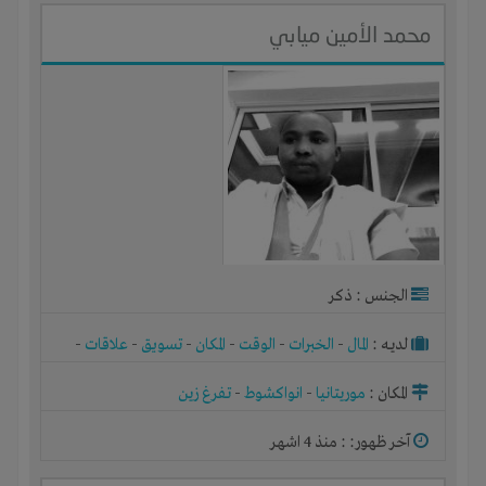
محمد الأمين ميابي
الجنس : ذكر
لديـه :
المال
-
الخبرات
-
الوقت
-
المكان
-
تسويق
-
علاقات
-
شركة أو مصنع أو ورشة
المكان :
موريتانيا
-
انواكشوط
-
تفرغ زين
آخر ظهور: : منذ 4 اشهر