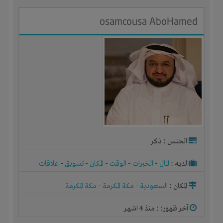
osamcousa AboHamed
الجنس : ذكر
لديـه :
المال
-
الخبرات
-
الوقت
-
المكان
-
تسويق
-
علاقات
المكان :
السعودية
-
مكة المكرمة
-
مكة المكرمة
آخر ظهور: : منذ 4 اشهر