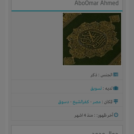
AboOmar Ahmed
الجنس : ذكر
لديـه :
تسويق
المكان :
مصر
-
كفرالشيخ
-
دسوق
آخر ظهور: : منذ 4 اشهر
جمال محمد