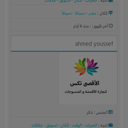
لديـه :
الخبرات
-
المكان
-
تسويق
-
علاقات
المكان :
مصر
-
دمياط
-
دمياط
آخر ظهور: : منذ 6 أيام
ahmed youssef
الجنس : ذكر
لديـه :
الخبرات
-
الوقت
-
المكان
-
تسويق
-
علاقات