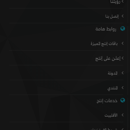
رؤيتنا
إتصل بنا
روابط هامة
باقات إنتج المميزة
إعلن على إنتج
المدونة
المنتدي
خدمات إنتج
الأفلييت