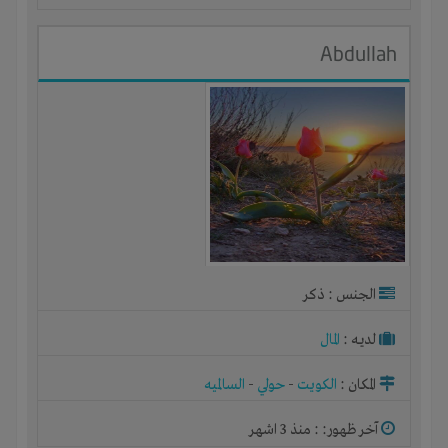
Abdullah
الجنس : ذكر
لديـه :
المال
المكان :
الكويت
-
حولي
-
السالميه
آخر ظهور: : منذ 3 اشهر