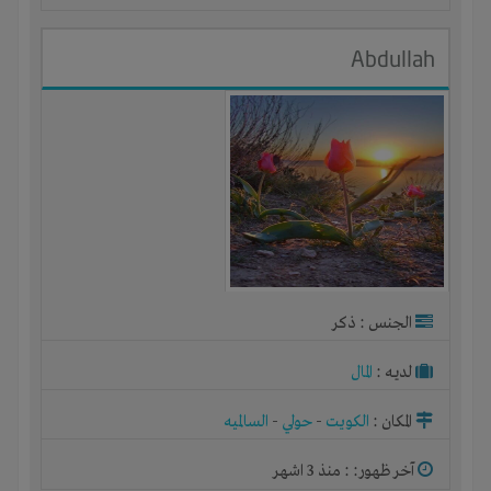
Abdullah
الجنس : ذكر
لديـه :
المال
المكان :
الكويت
-
حولي
-
السالميه
آخر ظهور: : منذ 3 اشهر