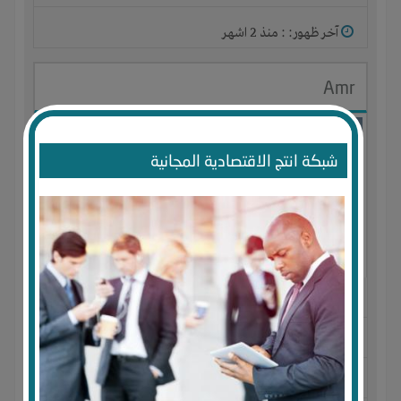
آخر ظهور: : منذ 2 اشهر
Amr
شبكة انتج الاقتصادية المجانية
الجنس : ذكر
لديـه :
المال
-
الخبرات
-
الوقت
المكان :
مصر
-
الإسكندرية
-
ميامى