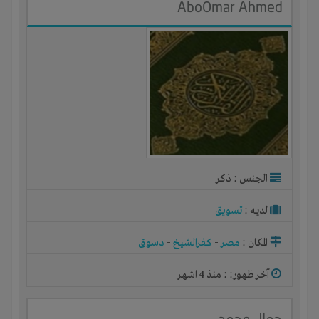
AboOmar Ahmed
الجنس : ذكر
لديـه :
تسويق
المكان :
مصر
-
كفرالشيخ
-
دسوق
آخر ظهور: : منذ 4 اشهر
جمال محمد