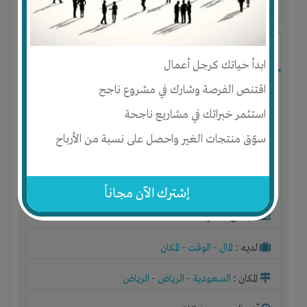
آخر ظهور: : منذ 3 اشهر
ابو محمد
ابدأ حياتك كرجل أعمال
اقتنص الفرصة وشارك في مشروع ناجح
استثمر خبراتك في مشاريع ناجحة
سوّق منتجات الغير واحصل على نسبة من الأرباح
إشترك الآن مجاناً
الجنس : ذكر
لديـه :
المال
-
الوقت
-
المكان
المكان :
السعودية
-
الرياض
-
الرياض