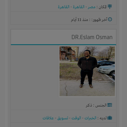
المكان :
مصر
-
القاهرة
-
القاهرة
آخر ظهور: : منذ 11 أيام
DR.Eslam Osman
الجنس : ذكر
لديـه :
الخبرات
-
الوقت
-
تسويق
-
علاقات