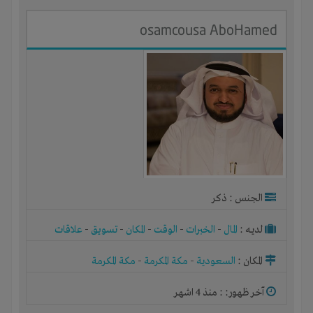
osamcousa AboHamed
الجنس : ذكر
لديـه :
المال
-
الخبرات
-
الوقت
-
المكان
-
تسويق
-
علاقات
المكان :
السعودية
-
مكة المكرمة
-
مكة المكرمة
آخر ظهور: : منذ 4 اشهر