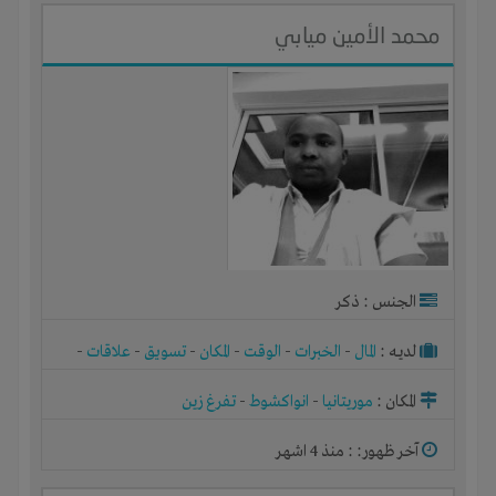
محمد الأمين ميابي
الجنس : ذكر
لديـه :
المال
-
الخبرات
-
الوقت
-
المكان
-
تسويق
-
علاقات
-
شركة أو مصنع أو ورشة
المكان :
موريتانيا
-
انواكشوط
-
تفرغ زين
آخر ظهور: : منذ 4 اشهر