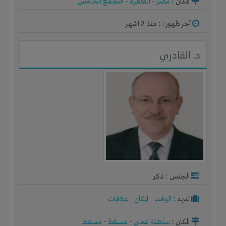
المكان :
مصر
-
القاهرة
-
التجمع الخامس
آخر ظهور: : منذ 2 اشهر
د. القادري
الجنس : ذكر
لديـه :
الوقت
-
المكان
-
علاقات
المكان :
سلطنة عمان
-
مسقط
-
مسقط