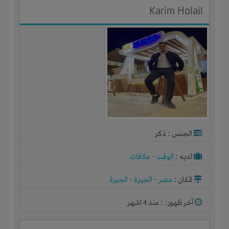
Karim Holail
الجنس : ذكر
لديـه :
الوقت
-
علاقات
المكان :
مصر
-
الجيزة
-
الجيزة
آخر ظهور: : منذ 4 اشهر