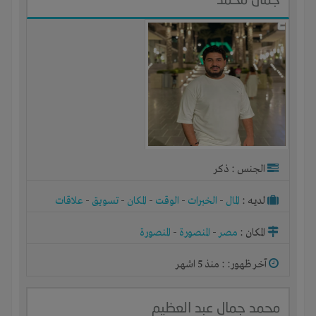
الجنس : ذكر
لديـه :
المال
-
الخبرات
-
الوقت
-
المكان
-
تسويق
-
علاقات
المكان :
مصر
-
المنصورة
-
المنصورة
آخر ظهور: : منذ 5 اشهر
محمد جمال عبد العظيم