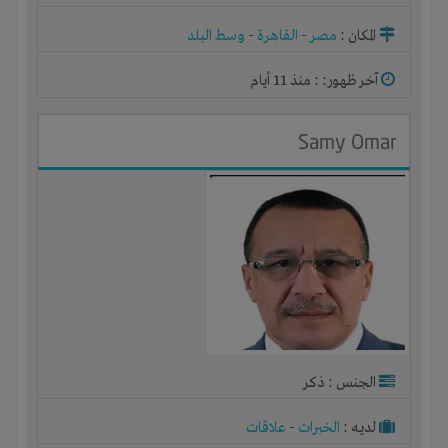
المكان :
مصر
-
القاهرة
-
وسط البلد
آخر ظهور: : منذ 11 أيام
Samy Omar
الجنس : ذكر
لديـه :
الخبرات
-
علاقات