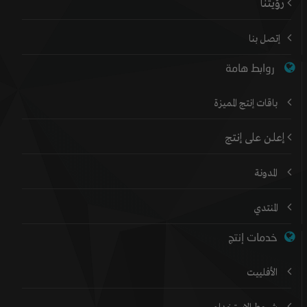
رؤيتنا
إتصل بنا
روابط هامة
باقات إنتج المميزة
إعلن على إنتج
المدونة
المنتدي
خدمات إنتج
الأفلييت