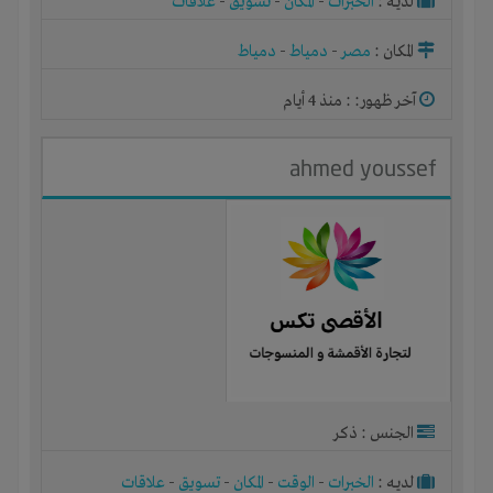
لديـه :
الخبرات
-
المكان
-
تسويق
-
علاقات
المكان :
مصر
-
دمياط
-
دمياط
آخر ظهور: : منذ 4 أيام
ahmed youssef
الجنس : ذكر
لديـه :
الخبرات
-
الوقت
-
المكان
-
تسويق
-
علاقات