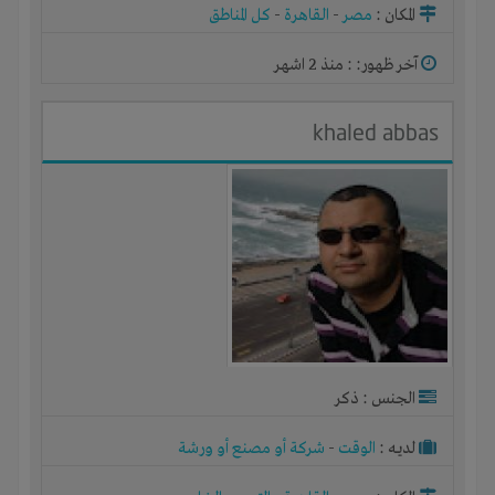
المكان :
مصر
-
القاهرة
-
كل المناطق
آخر ظهور: : منذ 2 اشهر
khaled abbas
الجنس : ذكر
لديـه :
الوقت
-
شركة أو مصنع أو ورشة