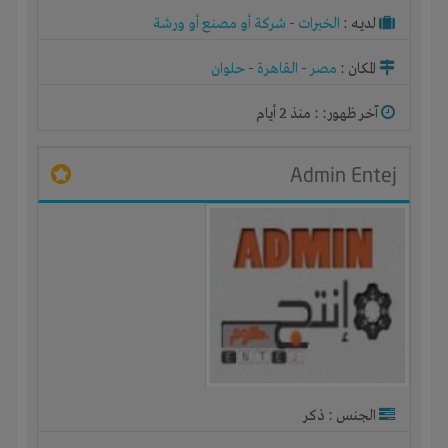
لديـه :
الخبرات
-
شركة أو مصنع أو ورشة
المكان :
مصر
-
القاهرة
-
حلوان
آخر ظهور: : منذ 2 أيام
Admin Entej
الجنس : ذكر