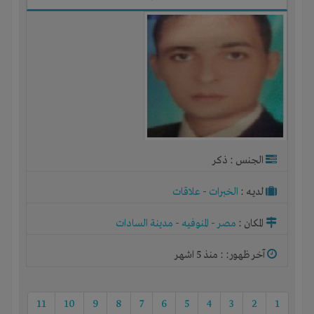
الجنس : ذكر
لديـه :
الخبرات
-
علاقات
المكان :
مصر
-
المنوفيه
-
مدينة السادات
آخر ظهور: : منذ 5 اشهر
11
10
9
8
7
6
5
4
3
2
1