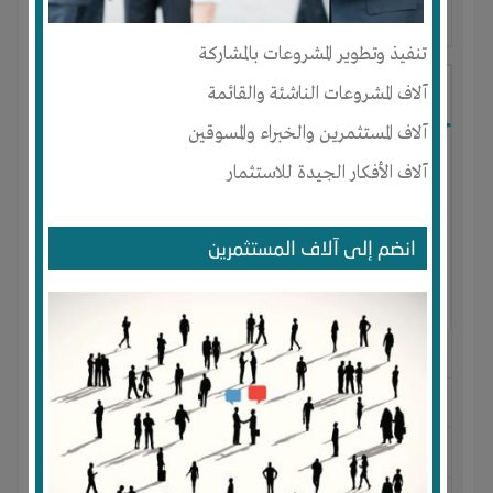
آخر ظهور: : منذ 3 اشهر
تنفيذ وتطوير المشروعات بالمشاركة
Ibrahim Mostafa
آلاف المشروعات الناشئة والقائمة
آلاف المستثمرين والخبراء والمسوقين
آلاف الأفكار الجيدة للاستثمار
انضم إلى آلاف المستثمرين
الجنس : ذكر
لديـه :
المال
-
علاقات
المكان :
مصر
-
القاهرة
-
المقطم