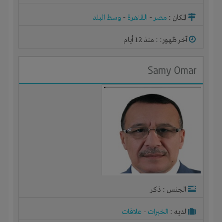
المكان :
مصر
-
القاهرة
-
وسط البلد
آخر ظهور: : منذ 12 أيام
Samy Omar
الجنس : ذكر
لديـه :
الخبرات
-
علاقات