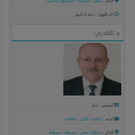
المكان :
مصر
-
القاهرة
-
التجمع الخامس
آخر ظهور: : منذ 2 اشهر
د. القادري
الجنس : ذكر
لديـه :
الوقت
-
المكان
-
علاقات
المكان :
سلطنة عمان
-
مسقط
-
مسقط