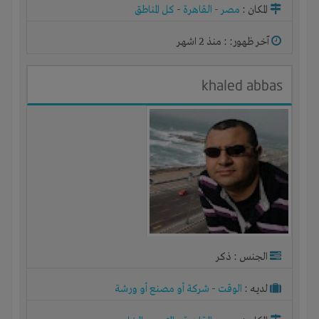
المكان :
مصر
-
القاهرة
-
كل المناطق
آخر ظهور: : منذ 2 اشهر
khaled abbas
الجنس : ذكر
لديـه :
الوقت
-
شركة أو مصنع أو ورشة