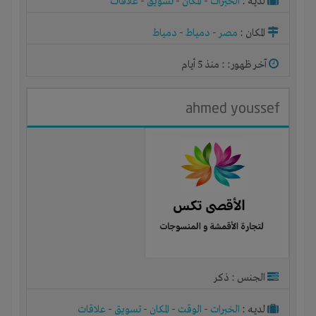
لديـه :
الخبرات
-
المكان
-
تسويق
-
علاقات
المكان :
مصر
-
دمياط
-
دمياط
آخر ظهور: : منذ 5 أيام
ahmed youssef
الجنس : ذكر
لديـه :
الخبرات
-
الوقت
-
المكان
-
تسويق
-
علاقات