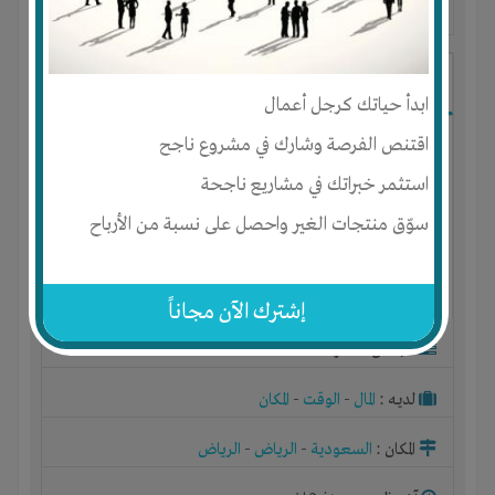
آخر ظهور: : منذ 3 اشهر
ابو محمد
ابدأ حياتك كرجل أعمال
اقتنص الفرصة وشارك في مشروع ناجح
استثمر خبراتك في مشاريع ناجحة
سوّق منتجات الغير واحصل على نسبة من الأرباح
إشترك الآن مجاناً
الجنس : ذكر
لديـه :
المال
-
الوقت
-
المكان
المكان :
السعودية
-
الرياض
-
الرياض