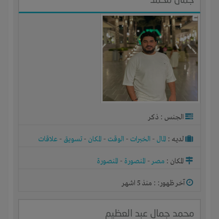
الجنس : ذكر
لديـه :
المال
-
الخبرات
-
الوقت
-
المكان
-
تسويق
-
علاقات
المكان :
مصر
-
المنصورة
-
المنصورة
آخر ظهور: : منذ 5 اشهر
محمد جمال عبد العظيم