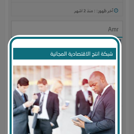
آخر ظهور: : منذ 2 اشهر
Amr
شبكة انتج الاقتصادية المجانية
الجنس : ذكر
لديـه :
المال
-
الخبرات
-
الوقت
المكان :
مصر
-
الإسكندرية
-
ميامى