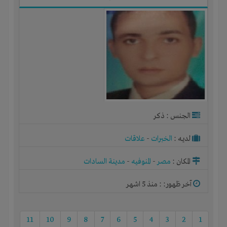
الجنس : ذكر
لديـه :
الخبرات
-
علاقات
المكان :
مصر
-
المنوفيه
-
مدينة السادات
آخر ظهور: : منذ 5 اشهر
11
10
9
8
7
6
5
4
3
2
1