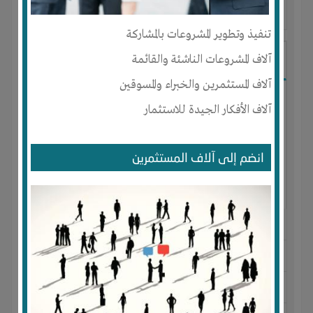
آخر ظهور: : منذ 3 اشهر
تنفيذ وتطوير المشروعات بالمشاركة
Ibrahim Mostafa
آلاف المشروعات الناشئة والقائمة
آلاف المستثمرين والخبراء والمسوقين
آلاف الأفكار الجيدة للاستثمار
انضم إلى آلاف المستثمرين
الجنس : ذكر
لديـه :
المال
-
علاقات
المكان :
مصر
-
القاهرة
-
المقطم