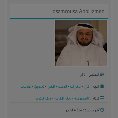
osamcousa AboHamed
الجنس : ذكر
لديـه :
المال
-
الخبرات
-
الوقت
-
المكان
-
تسويق
-
علاقات
المكان :
السعودية
-
مكة المكرمة
-
مكة المكرمة
آخر ظهور: : منذ 4 اشهر