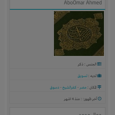
AboOmar Ahmed
الجنس : ذكر
لديـه :
تسويق
المكان :
مصر
-
كفرالشيخ
-
دسوق
آخر ظهور: : منذ 4 اشهر
جمال محمد