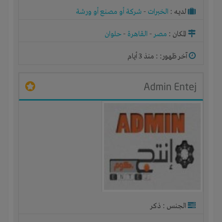
لديـه :
الخبرات
-
شركة أو مصنع أو ورشة
المكان :
مصر
-
القاهرة
-
حلوان
آخر ظهور: : منذ 3 أيام
Admin Entej
الجنس : ذكر