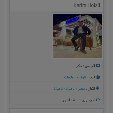
Karim Holail
الجنس : ذكر
لديـه :
الوقت
-
علاقات
المكان :
مصر
-
الجيزة
-
الجيزة
آخر ظهور: : منذ 4 اشهر