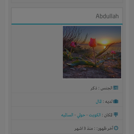
Abdullah
الجنس : ذكر
لديـه :
المال
المكان :
الكويت
-
حولي
-
السالميه
آخر ظهور: : منذ 3 اشهر