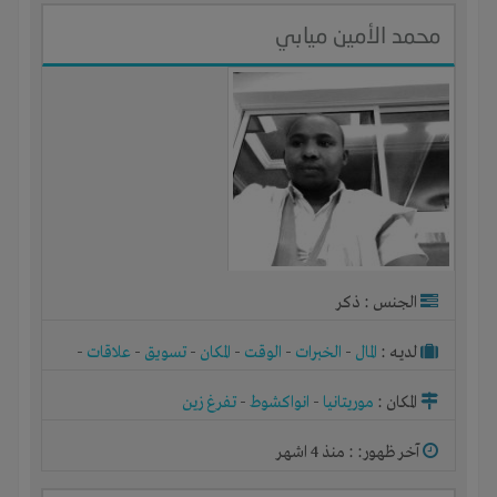
محمد الأمين ميابي
الجنس : ذكر
لديـه :
المال
-
الخبرات
-
الوقت
-
المكان
-
تسويق
-
علاقات
-
شركة أو مصنع أو ورشة
المكان :
موريتانيا
-
انواكشوط
-
تفرغ زين
آخر ظهور: : منذ 4 اشهر