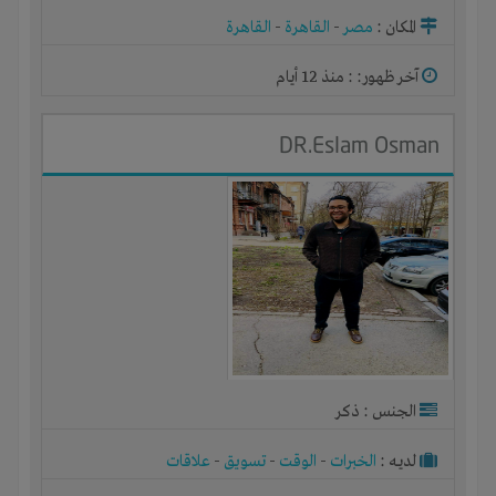
المكان :
مصر
-
القاهرة
-
القاهرة
آخر ظهور: : منذ 12 أيام
DR.Eslam Osman
الجنس : ذكر
لديـه :
الخبرات
-
الوقت
-
تسويق
-
علاقات