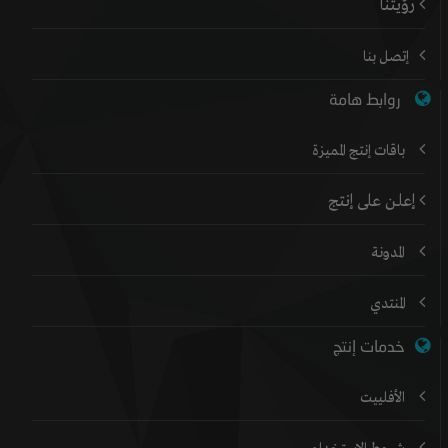
رؤيتنا
إتصل بنا
روابط هامة
باقات إنتج المميزة
إعلن على إنتج
المدونة
المنتدي
خدمات إنتج
الأفلييت