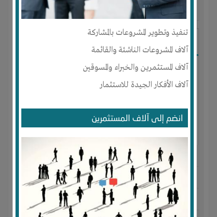
آخر ظهور: : منذ 7 اشهر
تنفيذ وتطوير المشروعات بالمشاركة
خديجة ديم
آلاف المشروعات الناشئة والقائمة
آلاف المستثمرين والخبراء والمسوقين
آلاف الأفكار الجيدة للاستثمار
انضم إلى آلاف المستثمرين
الجنس : أنثى
لديـه :
الخبرات
-
شركة أو مصنع أو ورشة
المكان :
المغرب
-
اكادير
-
انزكان