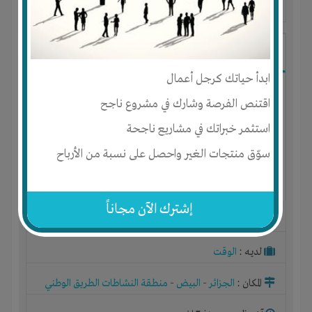
آخر ظهور: : منذ 7 اشهر
Must dji
ابدأ حياتك كرجل أعمال
اقتنص الفرصة وشارك في مشروع ناجح
استثمر خبراتك في مشاريع ناجحة
سوّق منتجات الغير واحصل على نسبة من الأرباح
إشترك الآن مجاناً
الجنس : ذكر
لديـه :
الوقت
المكان :
الجزائر
-
البيض
-
منطقة النشاطات الطريق الوطني
رقم ستة