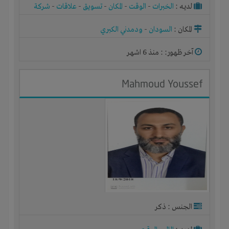
لديـه :
الخبرات
-
الوقت
-
المكان
-
تسويق
-
علاقات
-
شركة
أو مصنع أو ورشة
المكان :
السودان
-
ودمدني الكبري
آخر ظهور: : منذ 6 اشهر
Mahmoud Youssef
الجنس : ذكر