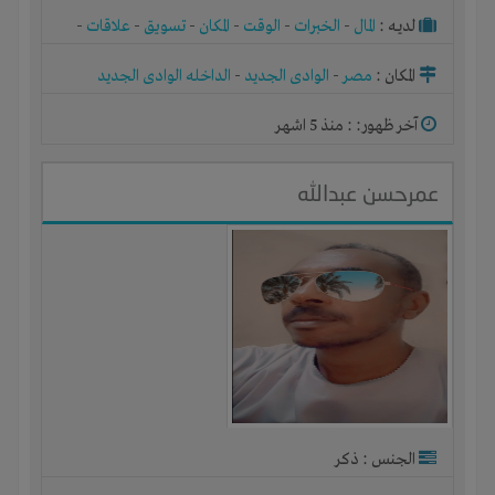
لديـه :
المال
-
الخبرات
-
الوقت
-
المكان
-
تسويق
-
علاقات
-
شركة أو مصنع أو ورشة
المكان :
مصر
-
الوادى الجديد
-
الداخله الوادى الجديد
آخر ظهور: : منذ 5 اشهر
عمرحسن عبدالله
الجنس : ذكر