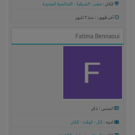
المكان :
مصر
-
الشرقية
-
الصالحية الجديدة
آخر ظهور: : منذ 7 اشهر
Fatima Bennaoui
الجنس : ذكر
لديـه :
المال
-
الوقت
-
المكان