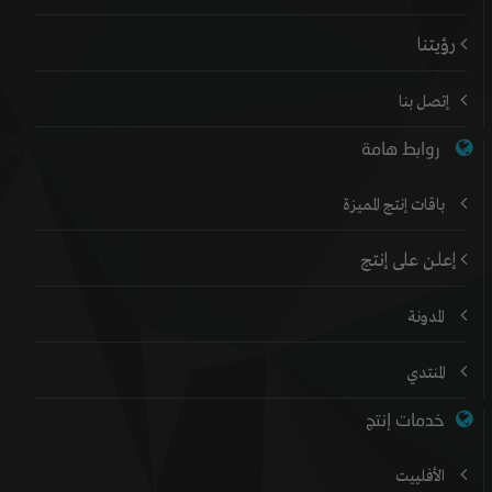
رؤيتنا
إتصل بنا
روابط هامة
باقات إنتج المميزة
إعلن على إنتج
المدونة
المنتدي
خدمات إنتج
الأفلييت