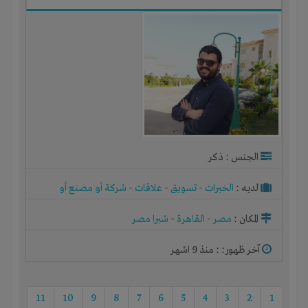
الجنس : ذكر
لديـه :
الخبرات
-
تسويق
-
علاقات
-
شركة أو مصنع أو
ورشة
المكان :
مصر
-
القاهرة
-
شبرا مصر
آخر ظهور: : منذ 9 اشهر
11
10
9
8
7
6
5
4
3
2
1