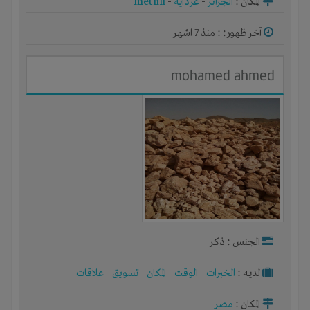
المكان :
الجزائر
-
غرداية
-
metlili
آخر ظهور: : منذ 7 اشهر
mohamed ahmed
الجنس : ذكر
لديـه :
الخبرات
-
الوقت
-
المكان
-
تسويق
-
علاقات
المكان :
مصر