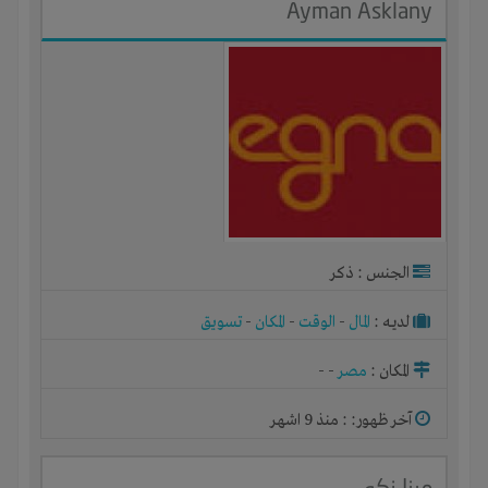
Ayman Asklany
الجنس : ذكر
لديـه :
المال
-
الوقت
-
المكان
-
تسويق
المكان :
مصر
-
-
آخر ظهور: : منذ 9 اشهر
مينا زكى