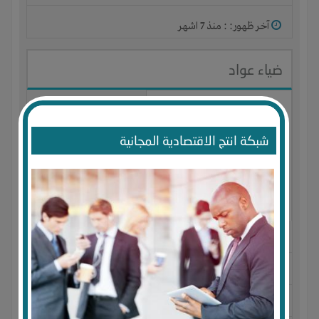
آخر ظهور: : منذ 7 اشهر
ضياء عواد
شبكة انتج الاقتصادية المجانية
الجنس : ذكر
لديـه :
الخبرات
-
الوقت
-
المكان
-
تسويق
-
شركة أو مصنع
أو ورشة
المكان :
مصر
-
دمياط
-
دمياط الجديدة