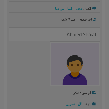
المكان :
مصر
-
المنيا
-
بنى مزار
آخر ظهور: : منذ 7 اشهر
Ahmed Sharaf
الجنس : ذكر
لديـه :
المال
-
تسويق