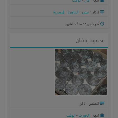
لديـه :
المال
-
الوقت
المكان :
مصر
-
القاهرة
-
المعصرة
آخر ظهور: : منذ 6 اشهر
محمود رمضان
الجنس : ذكر
لديـه :
الخبرات
-
الوقت