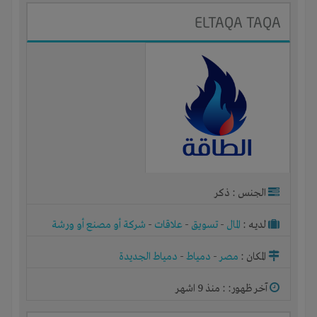
ELTAQA TAQA
الجنس : ذكر
لديـه :
المال
-
تسويق
-
علاقات
-
شركة أو مصنع أو ورشة
المكان :
مصر
-
دمياط
-
دمياط الجديدة
آخر ظهور: : منذ 9 اشهر