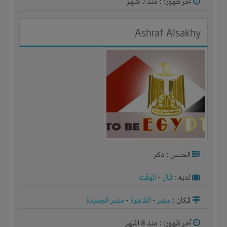
آخر ظهور: : منذ 7 اشهر
Ashraf Alsakhy
الجنس : ذكر
لديـه :
المال
-
الوقت
المكان :
مصر
-
القاهرة
-
مصر الجديدة
آخر ظهور: : منذ 8 اشهر