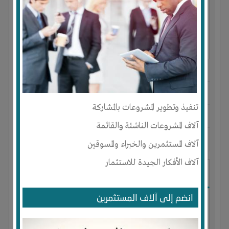
النوع :
مستحضرات تجميل
العنوان :
المغرب
-
AGADIR
-
سوس
تنفيذ وتطوير المشروعات بالمشاركة
يحتاج إلي :
تسويق
آلاف المشروعات الناشئة والقائمة
آخر نشاط :
منذ 9 اشهر
عدد الاعضاء : 0 الأعضاء
آلاف المستثمرين والخبراء والمسوقين
آلاف الأفكار الجيدة للاستثمار
I-Technology
انضم إلى آلاف المستثمرين