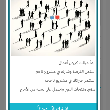
النوع :
مشروع تجاري
العنوان :
مصر
-
القاهرة
-
كل المناطق
يحتاج إلي :
رأس المال
ابدأ حياتك كرجل أعمال
آخر نشاط :
منذ 10 اشهر
عدد الاعضاء : 11 الأعضاء
اقتنص الفرصة وشارك في مشروع ناجح
شركه تطوير عقاري
استثمر خبراتك في مشاريع ناجحة
سوّق منتجات الغير واحصل على نسبة من الأرباح
إشترك الآن مجاناً