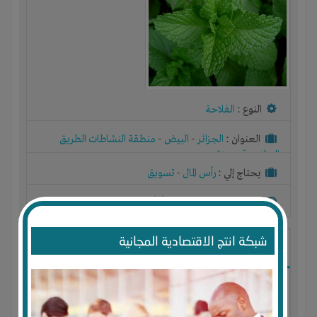
النوع :
الفلاحة
العنوان :
الجزائر
-
البيض
-
منطقة النشاطات الطريق
الوطني رقم ستة
يحتاج إلي :
رأس المال
-
تسويق
آخر نشاط :
منذ 8 اشهر
عدد الاعضاء : 0 الأعضاء
شبكة انتج الاقتصادية المجانية
انتاج زيت اركان ومواد تجميل طبيعية