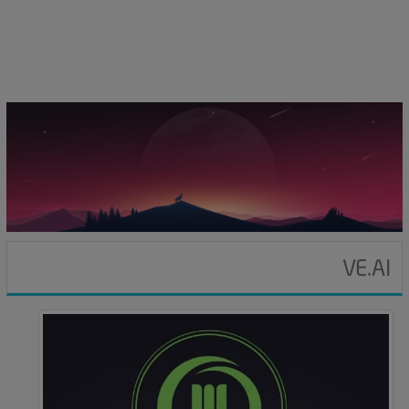
i
g
a
t
i
o
n
VE.AI