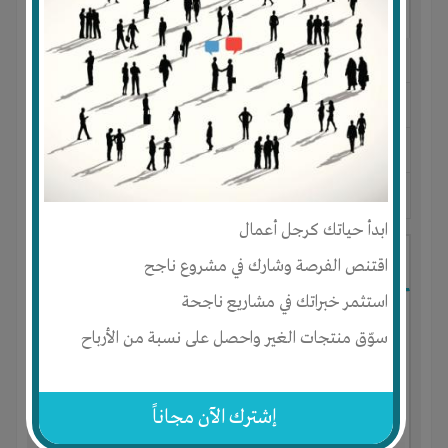
النوع :
إختراع في تسهيل التربية أو الزراعة
العنوان :
مصر
-
القاهرة
-
عين شمس
يحتاج إلي :
الخبرات
-
تسويق
آخر نشاط :
منذ 2 سنوات
عدد الاعضاء : 2 الأعضاء
ابدأ حياتك كرجل أعمال
مصنع وتسويق مياه معدنيه
اقتنص الفرصة وشارك في مشروع ناجح
استثمر خبراتك في مشاريع ناجحة
سوّق منتجات الغير واحصل على نسبة من الأرباح
إشترك الآن مجاناً