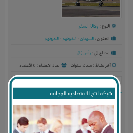
النوع :
وكالة السفر
العنوان :
السودان
-
الخرطوم
-
الخرطوم
يحتاج إلي :
رأس المال
آخر نشاط :
منذ 2 سنوات
عدد الاعضاء : 0 الأعضاء
تصنيع أحذية حريمي وأطفال
شبكة انتج الاقتصادية المجانية