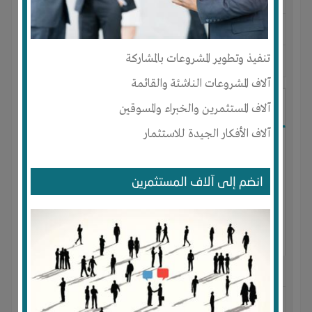
لديـه :
الوقت
المكان :
الجزائر
-
باتنة
-
??????
تنفيذ وتطوير المشروعات بالمشاركة
آخر ظهور: : منذ 6 سنوات
آلاف المشروعات الناشئة والقائمة
فؤاد المخلف
آلاف المستثمرين والخبراء والمسوقين
آلاف الأفكار الجيدة للاستثمار
انضم إلى آلاف المستثمرين
الجنس : ذكر
لديـه :
المال
-
المكان
-
تسويق
-
علاقات