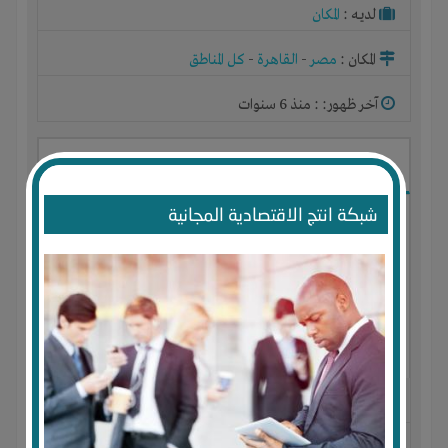
لديـه :
المكان
المكان :
مصر
-
القاهرة
-
كل المناطق
آخر ظهور: : منذ 6 سنوات
مهدي شايف
شبكة انتج الاقتصادية المجانية
الجنس : ذكر