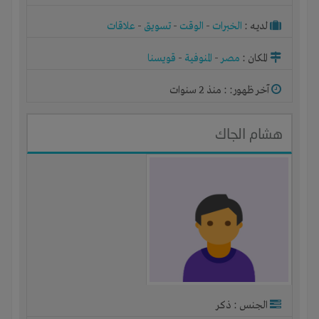
لديـه :
الخبرات
-
الوقت
-
تسويق
-
علاقات
المكان :
مصر
-
المنوفية
-
قويسنا
آخر ظهور: : منذ 2 سنوات
هشام الجاك
الجنس : ذكر