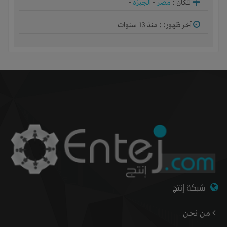
المكان :
مصر
-
الجيزة
-
آخر ظهور: : منذ 13 سنوات
شبكة إنتج
من نحن