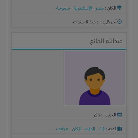
المكان :
مصر
-
الإسكندرية
-
سموحة
آخر ظهور: : منذ 8 سنوات
عبدالله المانع
الجنس : ذكر
لديـه :
المال
-
الوقت
-
المكان
-
علاقات