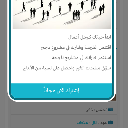
المكان :
الجمهورية العربية السورية
-
الجمهورية العربية
السورية دير الزور
-
دير الزور
آخر ظهور: : منذ 7 سنوات
ابدأ حياتك كرجل أعمال
وليد خطاب
اقتنص الفرصة وشارك في مشروع ناجح
استثمر خبراتك في مشاريع ناجحة
سوّق منتجات الغير واحصل على نسبة من الأرباح
إشترك الآن مجاناً
الجنس : ذكر
لديـه :
المال
-
علاقات