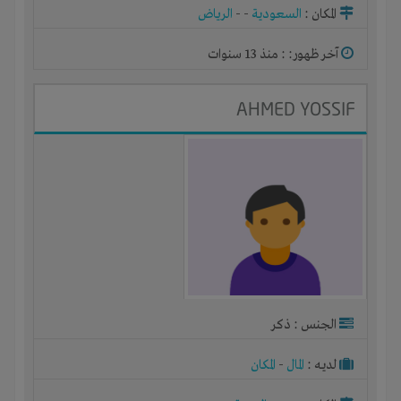
المكان :
السعودية
-
-
الرياض
آخر ظهور: : منذ 13 سنوات
AHMED YOSSIF
الجنس : ذكر
لديـه :
المال
-
المكان