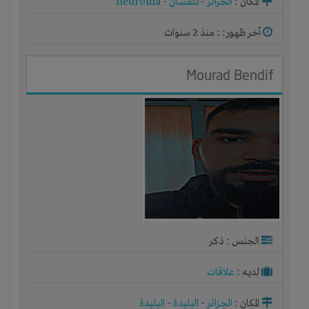
المكان :
الجزائر
-
تلمسان
-
nedroma
آخر ظهور: : منذ 2 سنوات
Mourad Bendif
الجنس : ذكر
لديـه :
علاقات
المكان :
الجزائر
-
البليدة
-
البليدة