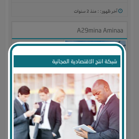
آخر ظهور: : منذ 2 سنوات
A29mina Aminaa
شبكة انتج الاقتصادية المجانية
الجنس : أنثى
لديـه :
تسويق
المكان :
الجزائر
-
مستغانم
-
مزغران