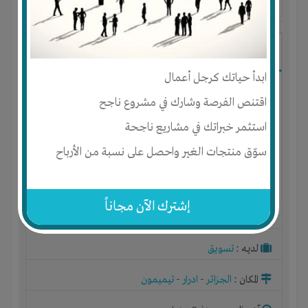
آخر ظهور: : منذ 2 سنوات
عسيلة ساسي
ابدأ حياتك كرجل أعمال
اقتنص الفرصة وشارك في مشروع ناجح
استثمر خبراتك في مشاريع ناجحة
سوّق منتجات الغير واحصل على نسبة من الأرباح
إشترك الآن مجاناً
الجنس : ذكر
لديـه :
تسويق
المكان :
الجزائر
-
ادرار
-
تيميمون