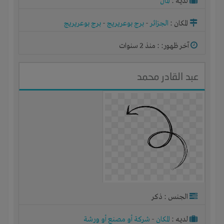
لديـه :
المال
المكان :
الجزائر
-
برج بوعريريج
-
برج بوعريريج
آخر ظهور: : منذ 2 سنوات
عبد القادر محمد
الجنس : ذكر
لديـه :
المكان
-
شركة أو مصنع أو ورشة