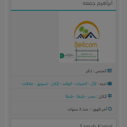
ابراهيم جمعه
الجنس : ذكر
لديـه :
المال
-
الخبرات
-
الوقت
-
المكان
-
تسويق
-
علاقات
-
شركة أو مصنع أو ورشة
المكان :
مصر
-
طنطا
-
طنطا
آخر ظهور: : منذ 2 سنوات
Samah Kamal