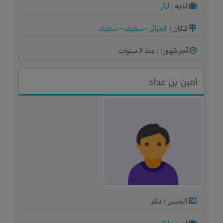
لديـه :
المال
المكان :
الجزائر
-
سطيف
-
سطيف
آخر ظهور: : منذ 2 سنوات
امين بن عداد
الجنس : ذكر