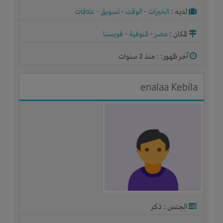
لديـه :
الخبرات
-
الوقت
-
تسويق
-
علاقات
المكان :
مصر
-
المنوفية
-
قويسنا
آخر ظهور: : منذ 2 سنوات
enalaa Kebila
الجنس : ذكر