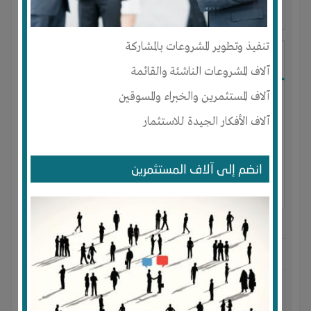
آخر ظهور: : منذ 2 سنوات
تنفيذ وتطوير المشروعات بالمشاركة
saif eddin
آلاف المشروعات الناشئة والقائمة
آلاف المستثمرين والخبراء والمسوقين
آلاف الأفكار الجيدة للاستثمار
انضم إلى آلاف المستثمرين
الجنس : ذكر
لديـه :
الوقت
المكان :
الجزائر
-
قالمة
-
جبالة لخميسي