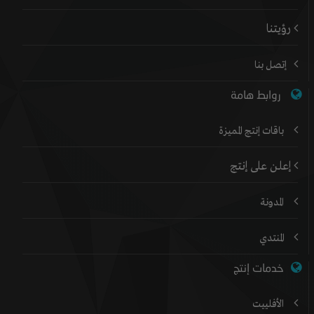
رؤيتنا
إتصل بنا
روابط هامة
باقات إنتج المميزة
إعلن على إنتج
المدونة
المنتدي
خدمات إنتج
الأفلييت