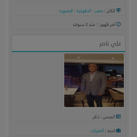
المكان :
مصر
-
الدقهلية
-
المنصوره
آخر ظهور: : منذ 2 سنوات
علي ناصر
الجنس : ذكر
لديـه :
الخبرات