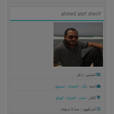
ahmed atef sherif
الجنس : ذكر
لديـه :
المال
-
الخبرات
-
تسويق
المكان :
مصر
-
الجيزة
-
الوراق
آخر ظهور: : منذ 2 سنوات