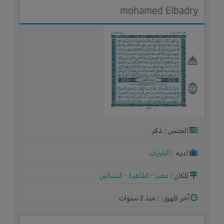
mohamed Elbadry
الجنس : ذكر
لديـه :
الخبرات
المكان :
مصر
-
القاهرة
-
البساتين
آخر ظهور: : منذ 2 سنوات