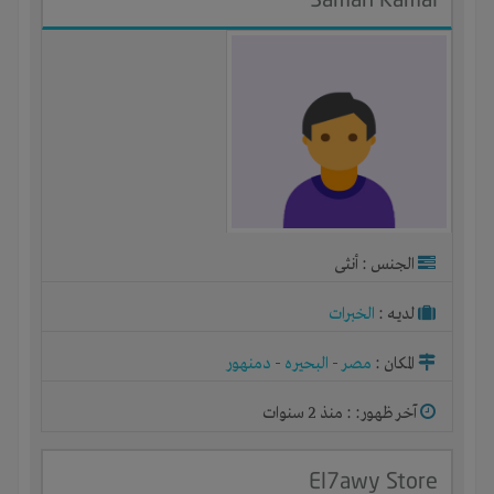
الجنس : أنثى
لديـه :
الخبرات
المكان :
مصر
-
البحيره
-
دمنهور
آخر ظهور: : منذ 2 سنوات
El7awy Store