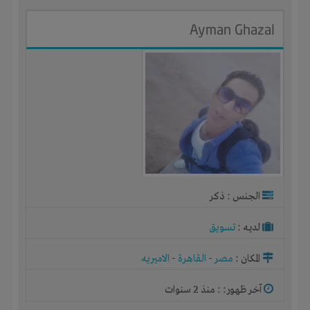
Ayman Ghazal
الجنس : ذكر
لديـه :
تسويق
المكان :
مصر
-
القاهرة
-
الاميريه
آخر ظهور: : منذ 2 سنوات