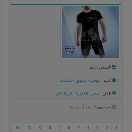
الجنس : ذكر
لديـه :
الوقت
-
تسويق
-
علاقات
المكان :
مصر
-
القاهرة
-
كل المناطق
آخر ظهور: : منذ 2 سنوات
11
10
9
8
7
6
5
4
3
2
1