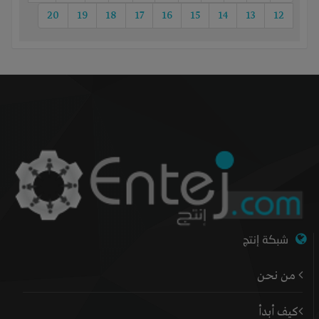
20
19
18
17
16
15
14
13
12
شبكة إنتج
من نحن
كيف أبدأ