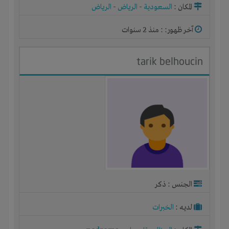
المكان :
السعودية
-
الرياض
-
الرياض
آخر ظهور: : منذ 2 سنوات
tarik belhoucin
الجنس : ذكر
لديـه :
الخبرات