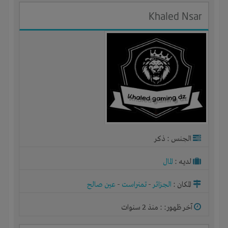
Khaled Nsar
الجنس : ذكر
لديـه :
المال
المكان :
الجزائر
-
تمنراست
-
عين صالح
آخر ظهور: : منذ 2 سنوات