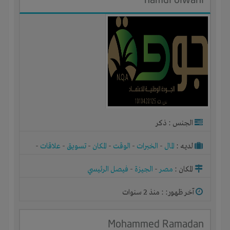
الجنس : ذكر
لديـه :
المال
-
الخبرات
-
الوقت
-
المكان
-
تسويق
-
علاقات
-
شركة أو مصنع أو ورشة
المكان :
مصر
-
الجيزة
-
فيصل الرئيسي
آخر ظهور: : منذ 2 سنوات
Mohammed Ramadan