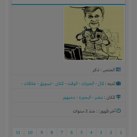
الجنس : ذكر
لديـه :
المال
-
الخبرات
-
الوقت
-
المكان
-
تسويق
-
علاقات
-
شركة أو مصنع أو ورشة
المكان :
مصر
-
البحيره
-
دمنهور
آخر ظهور: : منذ 2 سنوات
11
10
9
8
7
6
5
4
3
2
1