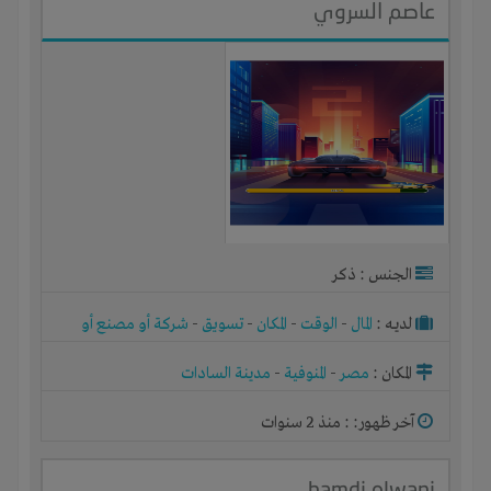
عاصم السروي
الجنس : ذكر
لديـه :
المال
-
الوقت
-
المكان
-
تسويق
-
شركة أو مصنع أو
ورشة
المكان :
مصر
-
المنوفية
-
مدينة السادات
آخر ظهور: : منذ 2 سنوات
hamdi olwani