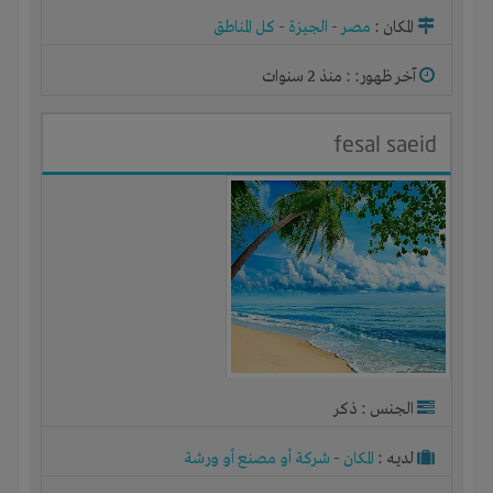
المكان :
مصر
-
الجيزة
-
كل المناطق
آخر ظهور: : منذ 2 سنوات
fesal saeid
الجنس : ذكر
لديـه :
المكان
-
شركة أو مصنع أو ورشة