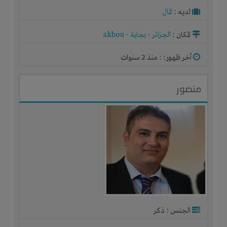
لديـه :
المال
المكان :
الجزائر
-
بجاية
-
akbou
آخر ظهور: : منذ 2 سنوات
منصور
الجنس : ذكر