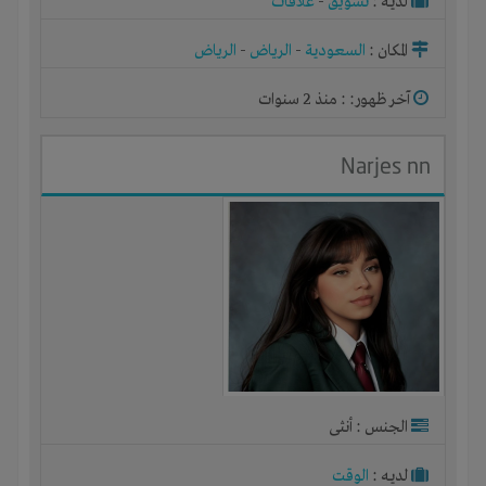
لديـه :
تسويق
-
علاقات
المكان :
السعودية
-
الرياض
-
الرياض
آخر ظهور: : منذ 2 سنوات
Narjes nn
الجنس : أنثى
لديـه :
الوقت