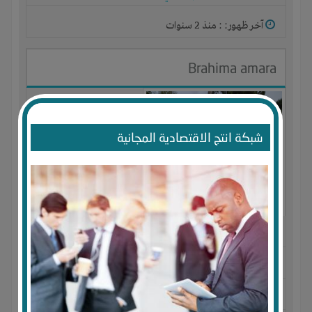
آخر ظهور: : منذ 2 سنوات
Brahima amara
شبكة انتج الاقتصادية المجانية
الجنس : ذكر
لديـه :
المال
-
الخبرات
المكان :
الجزائر
-
الجزائر
-
الجزائر