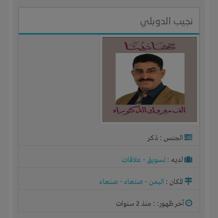
نجيب الدوبلي
الجنس : ذكر
لديـه :
تسويق
-
علاقات
المكان :
اليمن
-
صنعاء
-
صنعاء
آخر ظهور: : منذ 2 سنوات