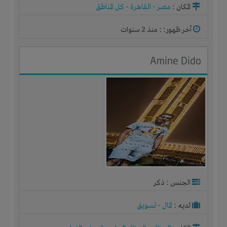
المكان :
مصر
-
القاهرة
-
كل المناطق
آخر ظهور: : منذ 2 سنوات
Amine Dido
الجنس : ذكر
لديـه :
المال
-
تسويق