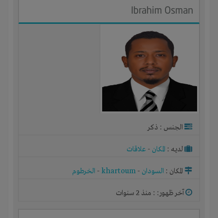
Ibrahim Osman
الجنس : ذكر
لديـه :
المكان
-
علاقات
المكان :
السودان
-
khartoum
-
الخرطوم
آخر ظهور: : منذ 2 سنوات