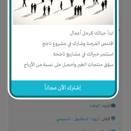
آخر ظهور: : منذ 2 سنوات
Mohamed Ebrahim
ابدأ حياتك كرجل أعمال
اقتنص الفرصة وشارك في مشروع ناجح
استثمر خبراتك في مشاريع ناجحة
سوّق منتجات الغير واحصل على نسبة من الأرباح
إشترك الآن مجاناً
الجنس : ذكر
لديـه :
الوقت
المكان :
أروبا
-
اسطنبول
-
شسيسي