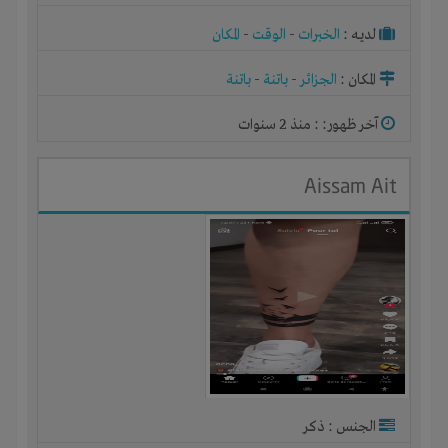
لديـه :
الخبرات
-
الوقت
-
المكان
المكان :
الجزائر
-
باتنة
-
باتنة
آخر ظهور: : منذ 2 سنوات
Aissam Ait
الجنس : ذكر