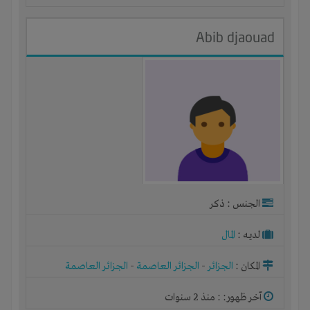
Abib djaouad
الجنس : ذكر
لديـه :
المال
المكان :
الجزائر
-
الجزائر العاصمة
-
الجزائر العاصمة
آخر ظهور: : منذ 2 سنوات