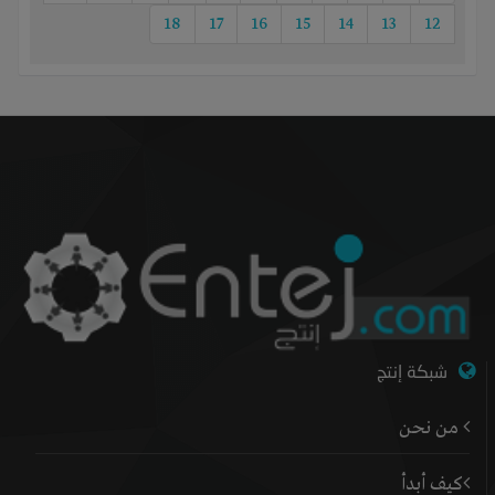
18
17
16
15
14
13
12
شبكة إنتج
من نحن
كيف أبدأ