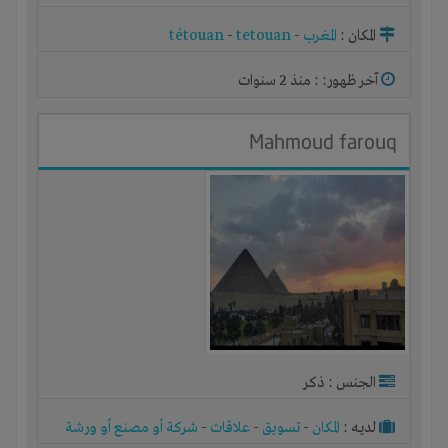
المكان :
المغرب
-
tetouan
-
tétouan
آخر ظهور: : منذ 2 سنوات
Mahmoud farouq
الجنس : ذكر
لديـه :
المكان
-
تسويق
-
علاقات
-
شركة أو مصنع أو ورشة