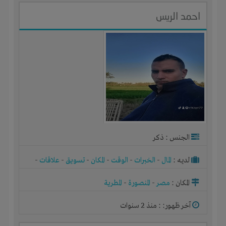
احمد الريس
الجنس : ذكر
لديـه :
المال
-
الخبرات
-
الوقت
-
المكان
-
تسويق
-
علاقات
-
شركة أو مصنع أو ورشة
المكان :
مصر
-
المنصورة
-
المطرية
آخر ظهور: : منذ 2 سنوات