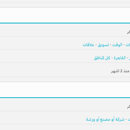
ر
ات
-
الوقت
-
تسويق
-
علاقات
لمشاركة
ابدأ حياتك كرجل أعمال
-
القاهرة
-
كل المناطق
لقائمة
اقتنص الفرصة وشارك في مشروع نا
2 اشهر
المسوقين
استثمر خبراتك في مشاريع ناجحة
مار
سوّق منتجات الغير واحصل على نسبة
إشترك الآن مجاناً
ر
-
شركة أو مصنع أو ورشة