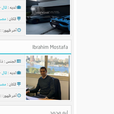
لديـه :
المال
-
المكان :
مصر
آخر ظهور: : منذ 
Ibrahim Mostafa
الجنس : ذك
لديـه :
المال
-
المكان :
مصر
آخر ظهور: : منذ 
ابو محمد