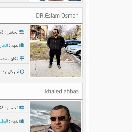
DR.Eslam Osman
الجنس : ذك
لديـه :
الخبر
تنفيذ وتطوير المشروعات با
المكان :
مصر
آلاف المشروعات الناشئة وا
آخر ظهور: : منذ 
آلاف المستثمرين والخبراء و
آلاف الأفكار الجيدة للاستث
khaled abbas
الجنس : ذك
لديـه :
الوقت