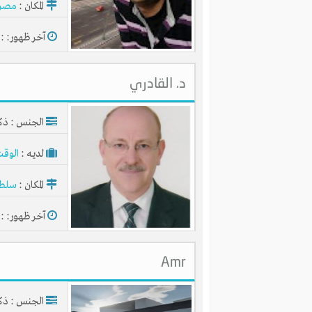
المكان :
مصر
آخر ظهور: : منذ 
د. القادري
الجنس : ذك
لديـه :
الوقت
المكان :
سلطن
آخر ظهور: : منذ 
Amr
الجنس : ذك