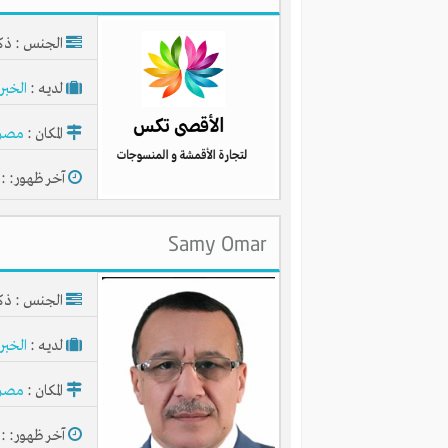
الجنس : ذك
لديـه :
الخبر
المكان :
مصر
آخر ظهور: : منذ 1
Samy Omar
الجنس : ذك
شبكة انتج الاقتصادية 
لديـه :
الخبر
المكان :
مصر
آخر ظهور: : منذ 1