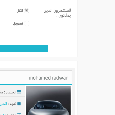
المستثمرون الذين
الكل
يملكون :
تسويق
mohamed radwan
الجنس : ذك
لديـه :
الخبر