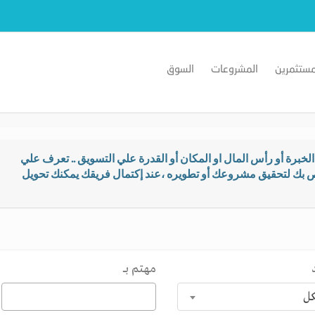
مستثمرين
المشروعات
السوق
خبرة أو رأس المال او المكان أو القدرة علي التسويق .. تعرف علي
اص بك لتحقيق مشروعك أو تطويره ،عند إكتمال فريقك يمكنك تحويل
مهتم بـــ
كل