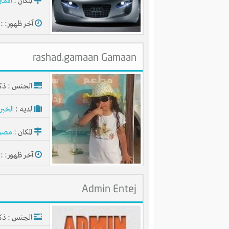
المكان :
الاما
آخر ظهور: : منذ 4
rashad.gamaan Gamaan
الجنس : ذك
لديـه :
الخبر
المكان :
مصر
آخر ظهور: : منذ 
Admin Entej
الجنس : ذك