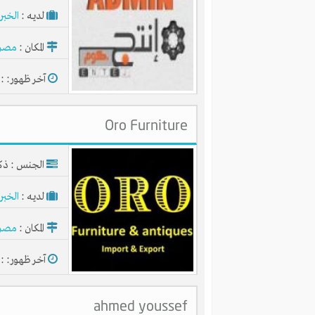
لديـه :
الخبر
المكان :
مصر
آخر ظهور: : منذ 
Oro Furniture
الجنس : ذك
لديـه :
الخبر
المكان :
مصر
آخر ظهور: : منذ 
ahmed youssef