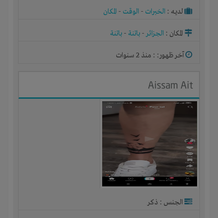
لديـه :
الخبرات
-
الوقت
-
المكان
المكان :
الجزائر
-
باتنة
-
باتنة
آخر ظهور: : منذ 2 سنوات
Aissam Ait
الجنس : ذكر