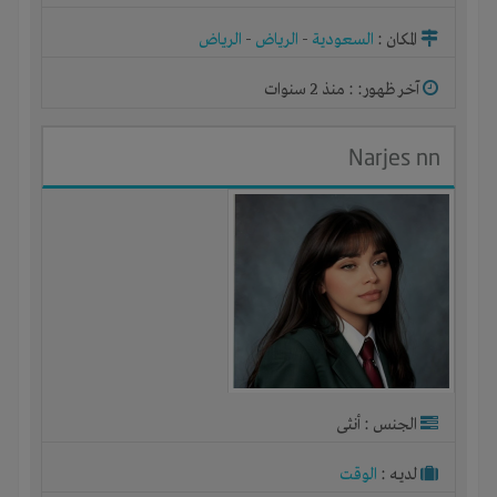
المكان :
السعودية
-
الرياض
-
الرياض
آخر ظهور: : منذ 2 سنوات
Narjes nn
الجنس : أنثى
لديـه :
الوقت