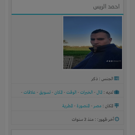
احمد الريس
الجنس : ذكر
لديـه :
المال
-
الخبرات
-
الوقت
-
المكان
-
تسويق
-
علاقات
-
شركة أو مصنع أو ورشة
المكان :
مصر
-
المنصورة
-
المطرية
آخر ظهور: : منذ 2 سنوات