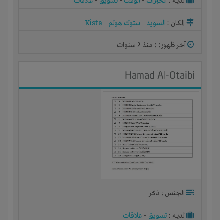
لديـه :
الخبرات
-
الوقت
-
تسويق
-
علاقات
المكان :
السويد
-
ستوك هولم
-
Kista
آخر ظهور: : منذ 2 سنوات
Hamad Al-Otaibi
الجنس : ذكر
لديـه :
تسويق
-
علاقات