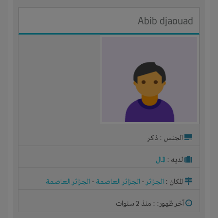
Abib djaouad
الجنس : ذكر
لديـه :
المال
المكان :
الجزائر
-
الجزائر العاصمة
-
الجزائر العاصمة
آخر ظهور: : منذ 2 سنوات