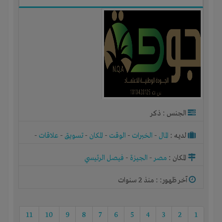
الجنس : ذكر
لديـه :
المال
-
الخبرات
-
الوقت
-
المكان
-
تسويق
-
علاقات
-
شركة أو مصنع أو ورشة
المكان :
مصر
-
الجيزة
-
فيصل الرئيسي
آخر ظهور: : منذ 2 سنوات
11
10
9
8
7
6
5
4
3
2
1