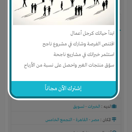
آخر ظهور: : منذ 2 سنوات
رضا مصباح
ابدأ حياتك كرجل أعمال
اقتنص الفرصة وشارك في مشروع ناجح
استثمر خبراتك في مشاريع ناجحة
سوّق منتجات الغير واحصل على نسبة من الأرباح
إشترك الآن مجاناً
الجنس : ذكر
لديـه :
الخبرات
-
تسويق
المكان :
مصر
-
القاهرة
-
التجمع الخامس