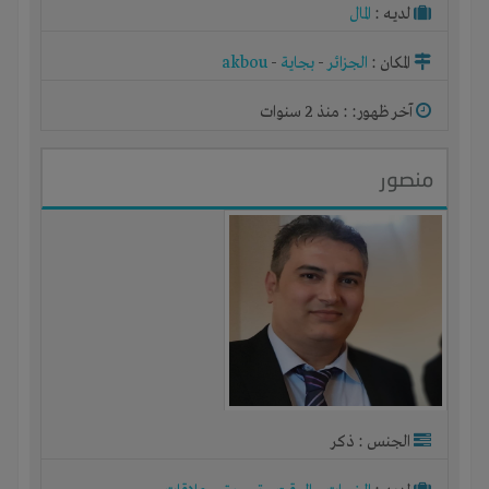
لديـه :
المال
المكان :
الجزائر
-
بجاية
-
akbou
آخر ظهور: : منذ 2 سنوات
منصور
الجنس : ذكر