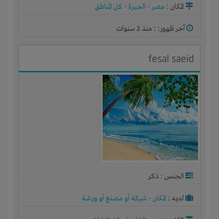
المكان :
مصر
-
الجيزة
-
كل المناطق
آخر ظهور: : منذ 2 سنوات
fesal saeid
الجنس : ذكر
لديـه :
المكان
-
شركة أو مصنع أو ورشة