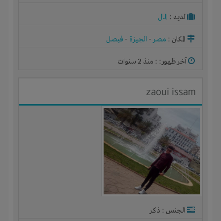
لديـه :
المال
المكان :
مصر
-
الجيزة
-
فيصل
آخر ظهور: : منذ 2 سنوات
zaoui issam
الجنس : ذكر