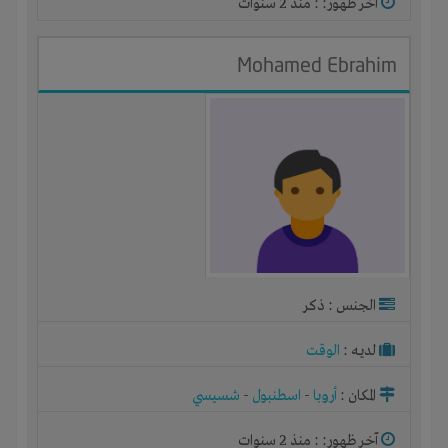
آخر ظهور: : منذ 2 سنوات
Mohamed Ebrahim
الجنس : ذكر
لديـه :
الوقت
المكان :
أروبا
-
اسطنبول
-
شسيسي
آخر ظهور: : منذ 2 سنوات