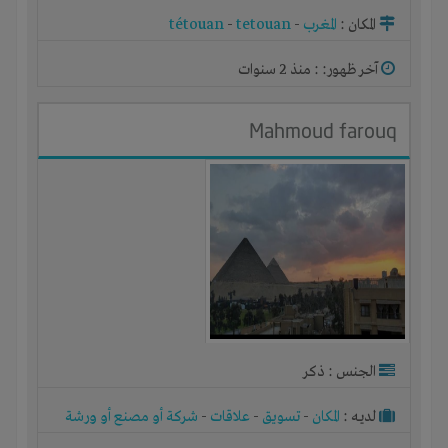
المكان :
المغرب
-
tetouan
-
tétouan
آخر ظهور: : منذ 2 سنوات
Mahmoud farouq
الجنس : ذكر
لديـه :
المكان
-
تسويق
-
علاقات
-
شركة أو مصنع أو ورشة