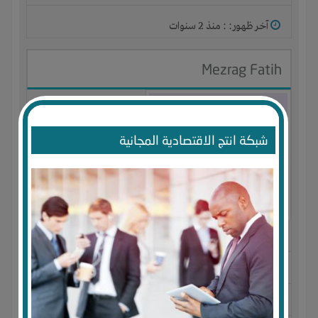
آخر ظهور: : منذ 2 سنوات
Mezrag Fatih
شبكة انتج الاقتصادية المجانية
الجنس : ذكر
لديـه :
الخبرات
-
الوقت
المكان :
الجزائر
-
أم البواقي
-
عين مليلة