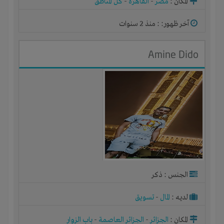
المكان :
مصر
-
القاهرة
-
كل المناطق
آخر ظهور: : منذ 2 سنوات
Amine Dido
الجنس : ذكر
لديـه :
المال
-
تسويق
المكان :
الجزائر
-
الجزائر العاصمة
-
باب الزوار