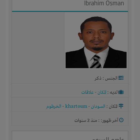
Ibrahim Osman
الجنس : ذكر
لديـه :
المكان
-
علاقات
المكان :
السودان
-
khartoum
-
الخرطوم
آخر ظهور: : منذ 2 سنوات
عاصم السروي