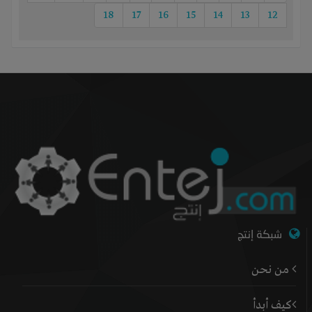
18
17
16
15
14
13
12
شبكة إنتج
من نحن
كيف أبدأ