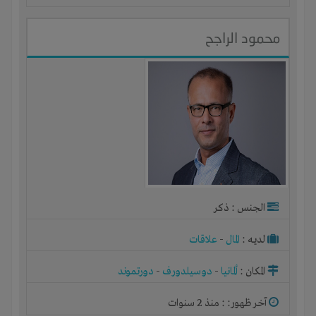
محمود الراجح
الجنس : ذكر
لديـه :
المال
-
علاقات
المكان :
ألمانيا
-
دوسيلدورف
-
دورتموند
آخر ظهور: : منذ 2 سنوات