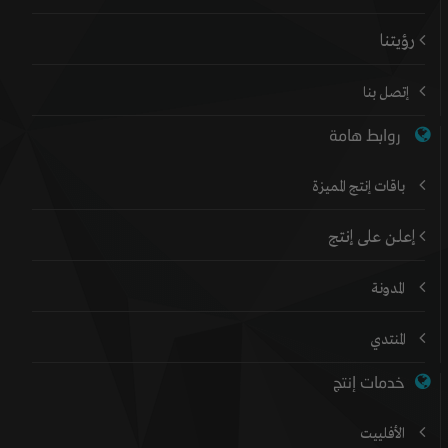
رؤيتنا
إتصل بنا
روابط هامة
باقات إنتج المميزة
إعلن على إنتج
المدونة
المنتدي
خدمات إنتج
الأفلييت