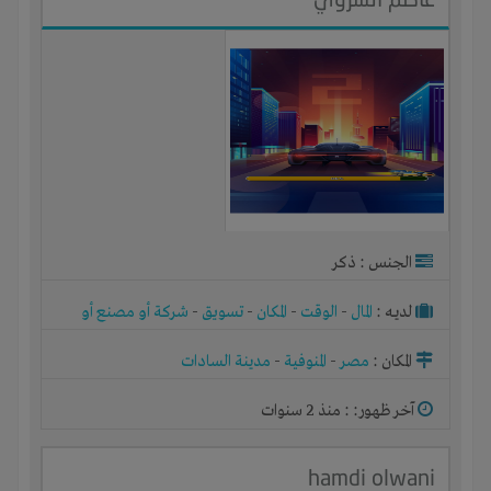
الجنس : ذكر
لديـه :
المال
-
الوقت
-
المكان
-
تسويق
-
شركة أو مصنع أو
ورشة
المكان :
مصر
-
المنوفية
-
مدينة السادات
آخر ظهور: : منذ 2 سنوات
hamdi olwani