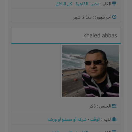
المكان :
مصر
-
القاهرة
-
كل المناطق
آخر ظهور: : منذ 2 اشهر
khaled abbas
الجنس : ذكر
لديـه :
الوقت
-
شركة أو مصنع أو ورشة