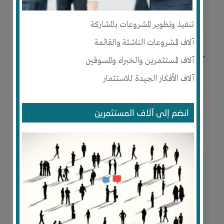
آخر ظهور: : منذ 3 اشهر
تنفيذ وتطوير المشروعات بالمشاركة
Ibrahim Mostafa
آلاف المشروعات الناشئة والقائمة
آلاف المستثمرين والخبراء والمسوقين
آلاف الأفكار الجيدة للاستثمار
انضم إلى آلاف المستثمرين
الجنس : ذكر
لديـه :
المال
-
علاقات
المكان :
مصر
-
القاهرة
-
المقطم