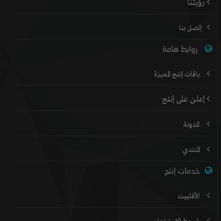
رؤيتنا
إتصل بنا
روابط هامة
باقات إنتج المميزة
إعلن على إنتج
المدونة
المنتدي
خدمات إنتج
الأفلييت