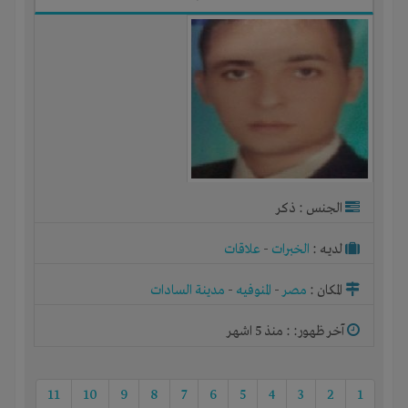
الجنس : ذكر
لديـه :
الخبرات
-
علاقات
المكان :
مصر
-
المنوفيه
-
مدينة السادات
آخر ظهور: : منذ 5 اشهر
11
10
9
8
7
6
5
4
3
2
1