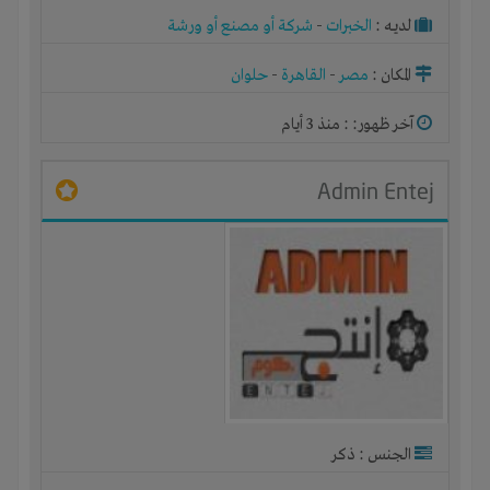
لديـه :
الخبرات
-
شركة أو مصنع أو ورشة
المكان :
مصر
-
القاهرة
-
حلوان
آخر ظهور: : منذ 3 أيام
Admin Entej
الجنس : ذكر