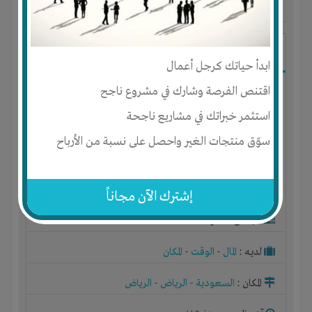
آخر ظهور: : منذ 3 اشهر
ابو محمد
ابدأ حياتك كرجل أعمال
اقتنص الفرصة وشارك في مشروع ناجح
استثمر خبراتك في مشاريع ناجحة
سوّق منتجات الغير واحصل على نسبة من الأرباح
إشترك الآن مجاناً
الجنس : ذكر
لديـه :
المال
-
الوقت
-
المكان
المكان :
السعودية
-
الرياض
-
الرياض