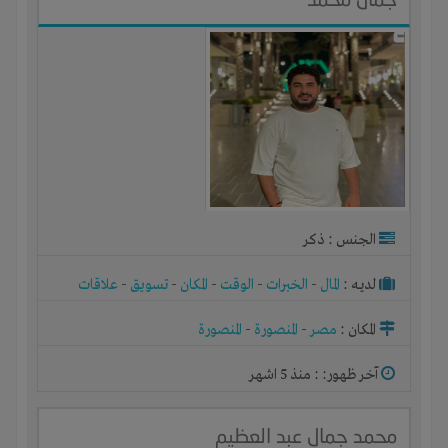
الجنس : ذكر
لديـه :
المال
-
الخبرات
-
الوقت
-
المكان
-
تسويق
-
علاقات
المكان :
مصر
-
المنصورة
-
المنصورة
آخر ظهور: : منذ 5 اشهر
محمد جمال عبد العظيم