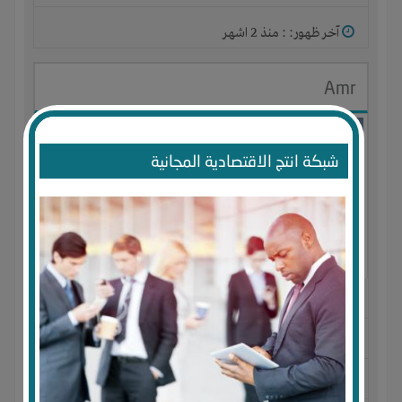
آخر ظهور: : منذ 2 اشهر
Amr
شبكة انتج الاقتصادية المجانية
الجنس : ذكر
لديـه :
المال
-
الخبرات
-
الوقت
المكان :
مصر
-
الإسكندرية
-
ميامى