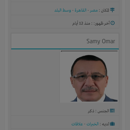
المكان :
مصر
-
القاهرة
-
وسط البلد
آخر ظهور: : منذ 12 أيام
Samy Omar
الجنس : ذكر
لديـه :
الخبرات
-
علاقات