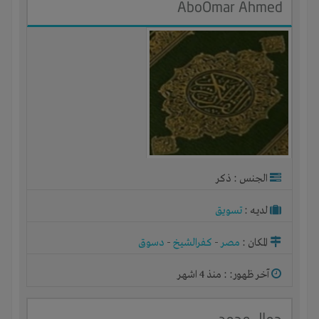
AboOmar Ahmed
الجنس : ذكر
لديـه :
تسويق
المكان :
مصر
-
كفرالشيخ
-
دسوق
آخر ظهور: : منذ 4 اشهر
جمال محمد