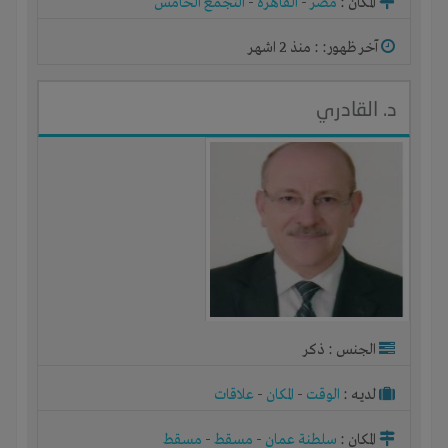
المكان :
مصر
-
القاهرة
-
التجمع الخامس
آخر ظهور: : منذ 2 اشهر
د. القادري
الجنس : ذكر
لديـه :
الوقت
-
المكان
-
علاقات
المكان :
سلطنة عمان
-
مسقط
-
مسقط