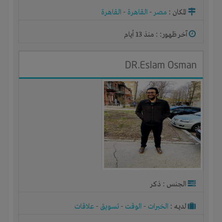
المكان :
مصر
-
القاهرة
-
القاهرة
آخر ظهور: : منذ 13 أيام
DR.Eslam Osman
الجنس : ذكر
لديـه :
الخبرات
-
الوقت
-
تسويق
-
علاقات