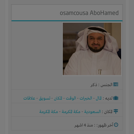
osamcousa AboHamed
الجنس : ذكر
لديـه :
المال
-
الخبرات
-
الوقت
-
المكان
-
تسويق
-
علاقات
المكان :
السعودية
-
مكة المكرمة
-
مكة المكرمة
آخر ظهور: : منذ 4 اشهر