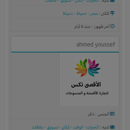
لديـه :
الخبرات
-
المكان
-
تسويق
-
علاقات
المكان :
مصر
-
دمياط
-
دمياط
آخر ظهور: : منذ 6 أيام
ahmed youssef
الجنس : ذكر
لديـه :
الخبرات
-
الوقت
-
المكان
-
تسويق
-
علاقات