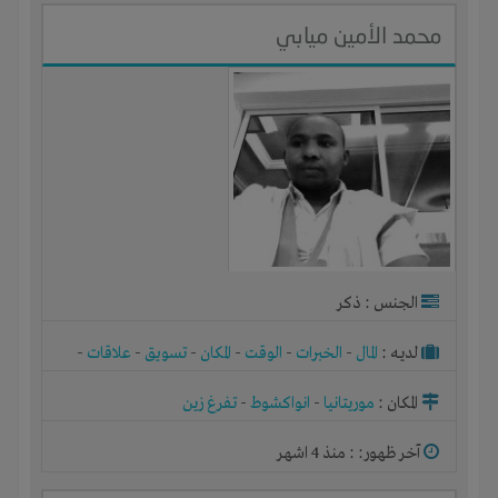
محمد الأمين ميابي
الجنس : ذكر
لديـه :
المال
-
الخبرات
-
الوقت
-
المكان
-
تسويق
-
علاقات
-
شركة أو مصنع أو ورشة
المكان :
موريتانيا
-
انواكشوط
-
تفرغ زين
آخر ظهور: : منذ 4 اشهر