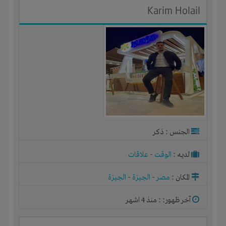
Karim Holail
الجنس : ذكر
لديـه :
الوقت
-
علاقات
المكان :
مصر
-
الجيزة
-
الجيزة
آخر ظهور: : منذ 4 اشهر