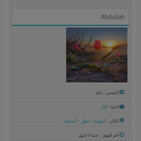
Abdullah
الجنس : ذكر
لديـه :
المال
المكان :
الكويت
-
حولي
-
السالميه
آخر ظهور: : منذ 3 اشهر