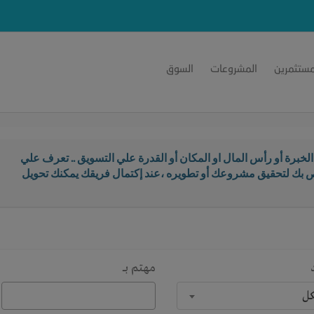
مستثمرين
المشروعات
السوق
خبرة أو رأس المال او المكان أو القدرة علي التسويق .. تعرف علي
اص بك لتحقيق مشروعك أو تطويره ،عند إكتمال فريقك يمكنك تحويل
مهتم بـــ
كل