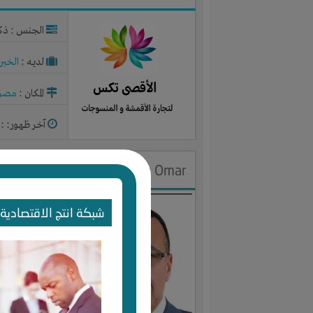
الجنس : ذك
لديـه :
الخبر
المكان :
مصر
آخر ظهور: : منذ 0
Samy Omar
الجنس : ذك
شبكة انتج الاقتصادية 
لديـه :
الخبر
المكان :
مصر
آخر ظهور: : منذ 1