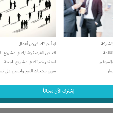
ر
ات
-
الوقت
-
تسويق
-
علاقات
لمشاركة
ابدأ حياتك كرجل أعمال
-
القاهرة
-
كل المناطق
لقائمة
اقتنص الفرصة وشارك في مشروع نا
2 اشهر
المسوقين
استثمر خبراتك في مشاريع ناجحة
مار
سوّق منتجات الغير واحصل على نسبة
إشترك الآن مجاناً
ر
-
شركة أو مصنع أو ورشة