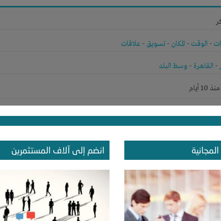
ر
ات
-
الوقت
-
المكان
-
تسويق
-
علاقات
-
القاهرة
-
وسط البلد
1 أيام
ر
المجانية
انضم إلى آلاف المستثمرين
ات
-
علاقات
-
القاهرة
-
القاهرة
1 أيام