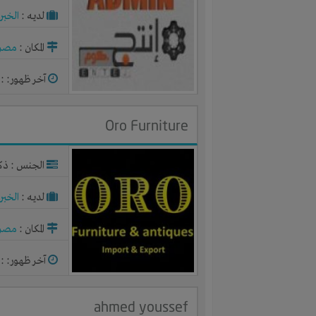
لديـه :
الخبر
المكان :
مصر
آخر ظهور: : منذ 
Oro Furniture
الجنس : ذك
لديـه :
الخبر
المكان :
مصر
آخر ظهور: : منذ 
ahmed youssef