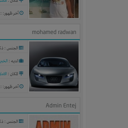
المكان :
مصر
آخر ظهور: : منذ 
mohamed radwan
الجنس : ذك
لديـه :
الخبر
المكان :
الاما
آخر ظهور: : منذ 
Admin Entej
الجنس : ذك