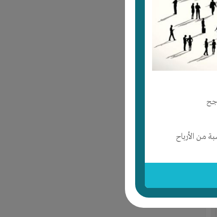
جح
 من الأرباح