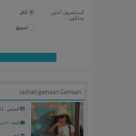
المستثمرون الذين
الكل
يملكون :
تسويق
rashad.gamaan Gamaan
الجنس : ذك
لديـه :
الخبر