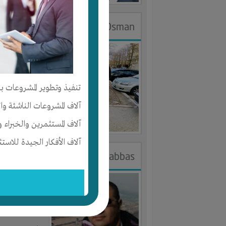
DR.Eslam Osman
الجنس : ذك
لديـه :
الخبر
تنفيذ وتطوير المشروعات با
المكان :
مصر
آلاف المشروعات الناشئة وا
آخر ظهور: : منذ 
آلاف المستثمرين والخبراء و
آلاف الأفكار الجيدة للاستث
khaled abbas
الجنس : ذك
لديـه :
الوقت