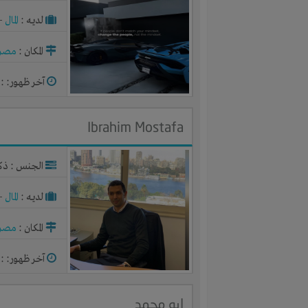
لديـه :
المال
-
المكان :
مصر
آخر ظهور: : منذ 
Ibrahim Mostafa
الجنس : ذك
لديـه :
المال
-
المكان :
مصر
آخر ظهور: : منذ 
ابو محمد