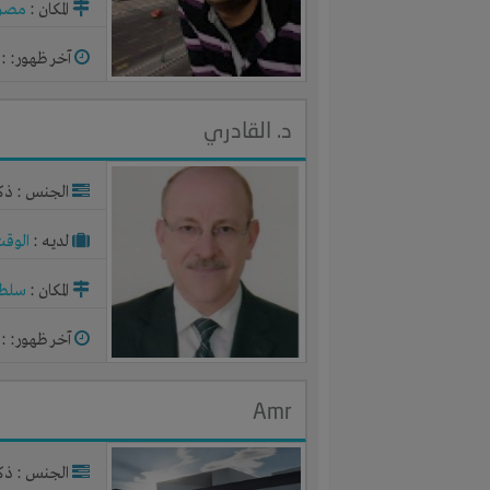
المكان :
مصر
آخر ظهور: : منذ 
د. القادري
الجنس : ذك
لديـه :
الوقت
المكان :
سلطن
آخر ظهور: : منذ 
Amr
الجنس : ذك