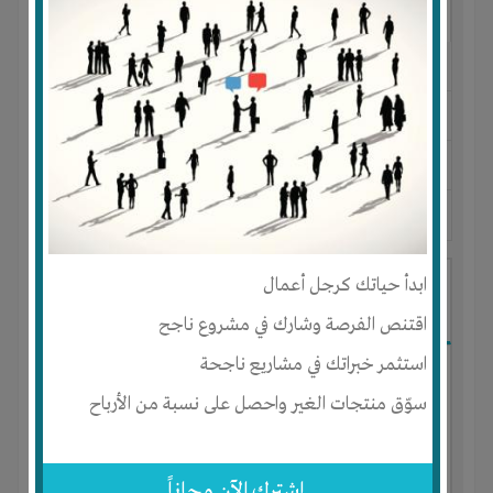
النوع :
اعاده تدوير
العنوان :
مصر
-
المنوفية
-
مدينة السادات
يحتاج إلي :
الخبرات
-
تسويق
آخر نشاط :
منذ 5 سنوات
عدد الاعضاء : 1 الأعضاء
ابدأ حياتك كرجل أعمال
انشاء وتطوير كومباوند سكني اداري تجاري
متكامل
اقتنص الفرصة وشارك في مشروع ناجح
استثمر خبراتك في مشاريع ناجحة
سوّق منتجات الغير واحصل على نسبة من الأرباح
إشترك الآن مجاناً