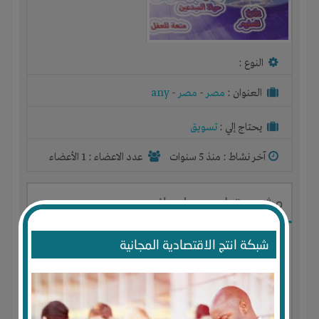
النوع :
العنوان :
مصر
-
مصر
-
any
يحتاج إلي :
تسويق
آخر نشاط :
منذ 5 سنوات
عدد الاعضاء : 1 الأعضاء
مشروع تجارى محل ملابس
شبكة انتج الاقتصادية المجانية