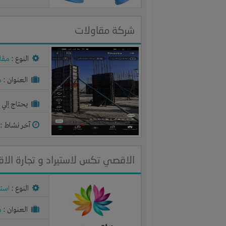
شركة مقاولات
النوع :
مقا
العنوان :
م
يحتاج إلي :
آخر نشاط :
م
الاقصي تكس لاستيراد و تجارة ال
النوع :
استي
العنوان :
م