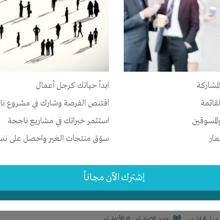
وع سياحي
وريتانيا
-
انواكشوط
-
تفرغ زين
رأس المال
لمشاركة
ابدأ حياتك كرجل أعمال
نذ 5 اشهر
عدد الاعضاء : 1 الأعضاء
لقائمة
اقتنص الفرصة وشارك في مشروع نا
المسوقين
استثمر خبراتك في مشاريع ناجحة
مار
سوّق منتجات الغير واحصل على نسبة
 بالمال
صر
-
المنيا
-
بنى مزار
إشترك الآن مجاناً
رأس المال
نذ 6 اشهر
عدد الاعضاء : 0 الأعضاء