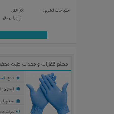
احتياجات المشروع :
الكل
رأس مال
مصنع قفازات و معدات طبيه معقمة - Gloves Factory
النوع :
المس
العنوان :
ا
يحتاج إلي :
آخر نشاط :
م