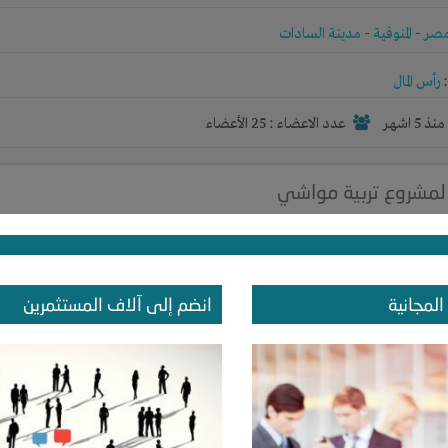
صر
-
المنوفية
-
مدينة السادات
رأس المال
نذ 5 اشهر
عدد الاعضاء : 25 الأعضاء
مشروع تربية مواشي
ة المواشي
صر
-
القاهرة
-
مصر الجديدة
المجانية
انضم إلى آلاف المستثمرين
رأس المال
نذ 5 اشهر
عدد الاعضاء : 0 الأعضاء