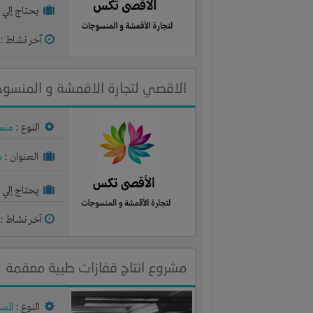
يحتاج إلي :
آخر نشاط :
م
الاقصي لتجارة الاقمشة و المنسو
النوع :
منس
العنوان :
م
يحتاج إلي :
آخر نشاط :
م
مشروع انتاج قفازات طبية معقمة
النوع :
المس