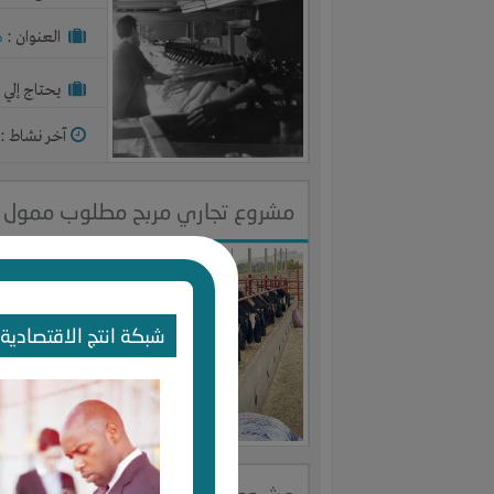
العنوان :
م
يحتاج إلي :
آخر نشاط :
م
مشروع تجاري مربح مطلوب ممول ل
النوع :
تربي
العنوان :
م
شبكة انتج الاقتصادية 
يحتاج إلي :
آخر نشاط :
م