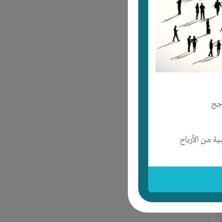
جح
 من الأرباح