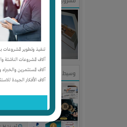
مشروع فندق الخير
النوع :
مشر
العنوان :
م
يحتاج إلي :
تنفيذ وتطوير المشروعات با
آخر نشاط :
م
آلاف المشروعات الناشئة وا
آلاف المستثمرين والخبراء و
وسيط مالي الكتروني
آلاف الأفكار الجيدة للاستث
النوع :
شريك
العنوان :
م
يحتاج إلي :
آخر نشاط :
م