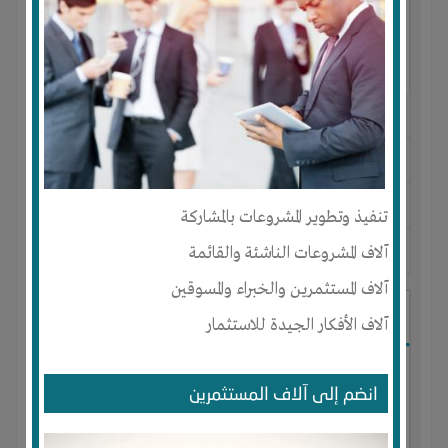
النوع :
محل أكسيسورات المحمول
العنوان :
مصر
-
الجيزة
-
الدقي
يحتاج إلي :
رأس المال
تنفيذ وتطوير المشروعات بالمشاركة
آلاف المشروعات الناشئة والقائمة
آخر نشاط :
منذ 4 سنوات
عدد الاعضاء : 0 الأعضاء
آلاف المستثمرين والخبراء والمسوقين
تصدير الاعشاب الطبية الي الدول الافريقية
آلاف الأفكار الجيدة للاستثمار
انضم إلى آلاف المستثمرين