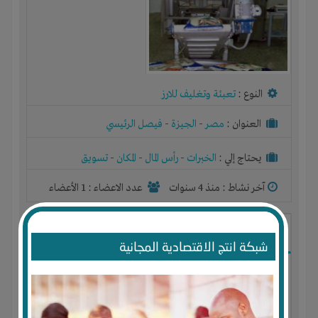
النوع :
تعبئة وتغليف للارز
العنوان :
مصر
-
الجيزة
-
فيصل الرئيسي
يحتاج إلي :
الخبرات
-
رأس المال
-
المكان
-
تسويق
آخر نشاط :
منذ 4 سنوات
عدد الاعضاء : 1 الأعضاء
بيع موبيل وإكسسوارات
شبكة انتج الاقتصادية المجانية