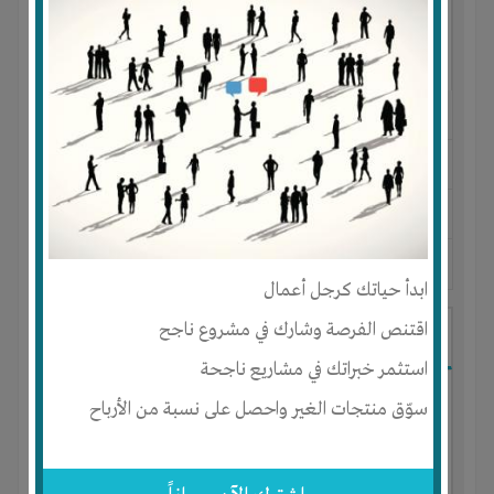
النوع :
استيراد وتصدير وتوزيع وتسويق
العنوان :
مصر
-
الإسكندرية
-
كل المناطق
يحتاج إلي :
الخبرات
-
تسويق
آخر نشاط :
منذ 4 سنوات
عدد الاعضاء : 7 الأعضاء
ابدأ حياتك كرجل أعمال
اقتنص الفرصة وشارك في مشروع ناجح
فرصة للتسويق والتجارة الإلكتروني
استثمر خبراتك في مشاريع ناجحة
سوّق منتجات الغير واحصل على نسبة من الأرباح