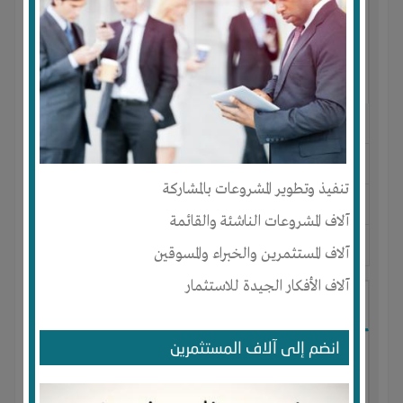
النوع :
مستحضرات تجميل
العنوان :
المغرب
-
AGADIR
-
سوس
تنفيذ وتطوير المشروعات بالمشاركة
يحتاج إلي :
تسويق
آلاف المشروعات الناشئة والقائمة
آخر نشاط :
منذ 9 اشهر
عدد الاعضاء : 0 الأعضاء
آلاف المستثمرين والخبراء والمسوقين
آلاف الأفكار الجيدة للاستثمار
I-Technology
انضم إلى آلاف المستثمرين