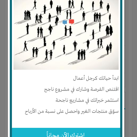
النوع :
مشروع تجاري
العنوان :
مصر
-
القاهرة
-
كل المناطق
يحتاج إلي :
رأس المال
ابدأ حياتك كرجل أعمال
آخر نشاط :
منذ 10 اشهر
عدد الاعضاء : 11 الأعضاء
اقتنص الفرصة وشارك في مشروع ناجح
شركه تطوير عقاري
استثمر خبراتك في مشاريع ناجحة
سوّق منتجات الغير واحصل على نسبة من الأرباح
إشترك الآن مجاناً