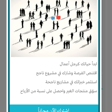
النوع :
مشروع تجاري
العنوان :
مصر
-
القاهرة
-
كل المناطق
يحتاج إلي :
رأس المال
ابدأ حياتك كرجل أعمال
آخر نشاط :
منذ 10 اشهر
عدد الاعضاء : 11 الأعضاء
اقتنص الفرصة وشارك في مشروع ناجح
شركه تطوير عقاري
استثمر خبراتك في مشاريع ناجحة
سوّق منتجات الغير واحصل على نسبة من الأرباح
إشترك الآن مجاناً