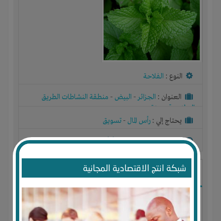
النوع :
الفلاحة
العنوان :
الجزائر
-
البيض
-
منطقة النشاطات الطريق
الوطني رقم ستة
يحتاج إلي :
رأس المال
-
تسويق
آخر نشاط :
منذ 8 اشهر
عدد الاعضاء : 0 الأعضاء
شبكة انتج الاقتصادية المجانية
انتاج زيت اركان ومواد تجميل طبيعية