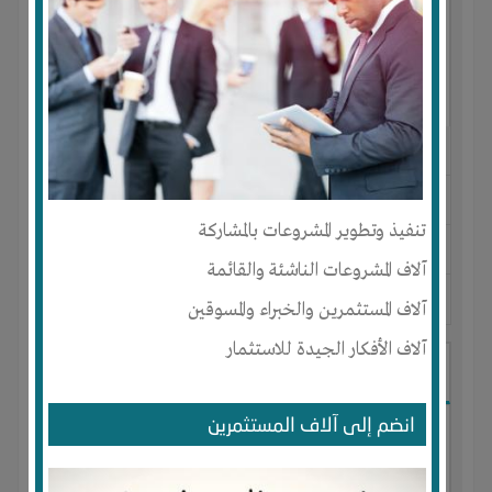
النوع :
مستحضرات تجميل
العنوان :
المغرب
-
AGADIR
-
سوس
تنفيذ وتطوير المشروعات بالمشاركة
يحتاج إلي :
تسويق
آلاف المشروعات الناشئة والقائمة
آخر نشاط :
منذ 9 اشهر
عدد الاعضاء : 0 الأعضاء
آلاف المستثمرين والخبراء والمسوقين
آلاف الأفكار الجيدة للاستثمار
I-Technology
انضم إلى آلاف المستثمرين